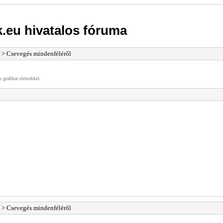
k.eu hivatalos fóruma
> Csevegés mindenféléről
s grafikai elemekkel.
> Csevegés mindenféléről