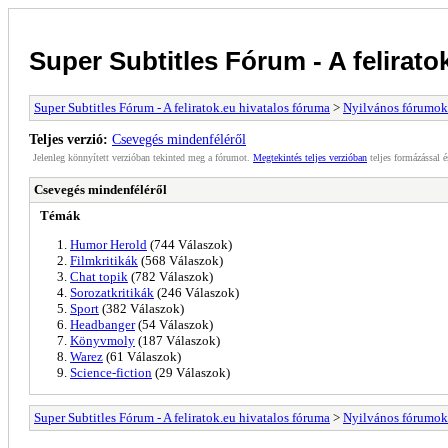
Super Subtitles Fórum - A felirato
Super Subtitles Fórum - A feliratok.eu hivatalos fóruma
>
Nyilvános fórumok
Teljes verzió:
Csevegés mindenféléről
Jelenleg könnyített verzióban tekinted meg a fórumot.
Megtekintés teljes verzióban
teljes formázással é
Csevegés mindenféléről
Témák
Humor Herold
(744 Válaszok)
Filmkritikák
(568 Válaszok)
Chat topik
(782 Válaszok)
Sorozatkritikák
(246 Válaszok)
Sport
(382 Válaszok)
Headbanger
(54 Válaszok)
Könyvmoly
(187 Válaszok)
Warez
(61 Válaszok)
Science-fiction
(29 Válaszok)
Super Subtitles Fórum - A feliratok.eu hivatalos fóruma
>
Nyilvános fórumok