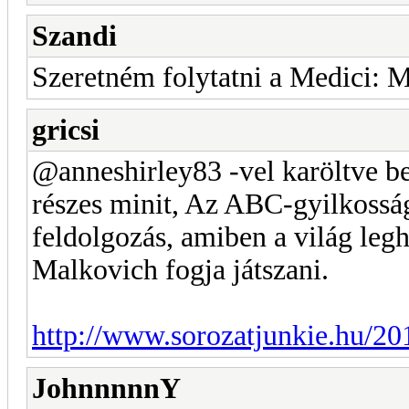
Szandi
Szeretném folytatni a Medici: M
gricsi
@anneshirley83 -vel karöltve be
részes minit, Az ABC-gyilkossá
feldolgozás, amiben a világ leg
Malkovich fogja játszani.
http://www.sorozatjunkie.hu/20
JohnnnnnY