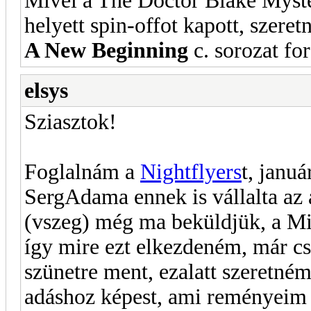
Mivel a The Doctor Blake Myster
helyett spin-offot kapott, szeret
A New Beginning
c. sorozat for
elsys
Sziasztok!
Foglalnám a
Nightflyers
t, januá
SergAdama ennek is vállalta az 
(vszeg) még ma beküldjük, a Mid
így mire ezt elkezdeném, már 
szünetre ment, ezalatt szeretné
adáshoz képest, ami reményeim sz