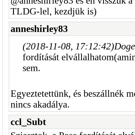
@anneshirley83 és én visszük a
TLDG-lel, kezdjük is)
anneshirley83
(2018-11-08, 17:12:42)
Doge
fordítását elvállalhatom(amin
sem.
Egyeztetettünk, és beszállnék m
nincs akadálya.
ccl_Subt