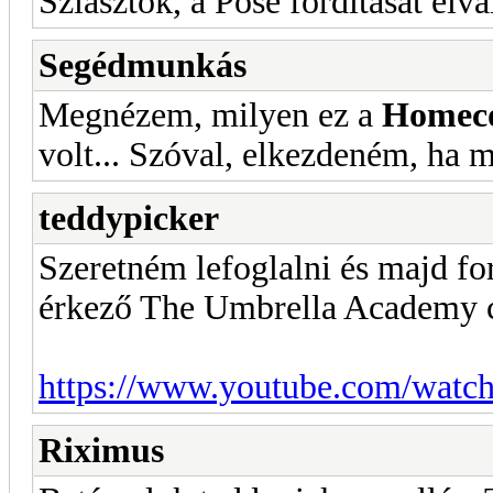
Sziasztok, a Pose fordítását elv
Segédmunkás
Megnézem, milyen ez a
Homec
volt... Szóval, elkezdeném, ha 
teddypicker
Szeretném lefoglalni és majd for
érkező The Umbrella Academy c.
https://www.youtube.com/wa
Riximus