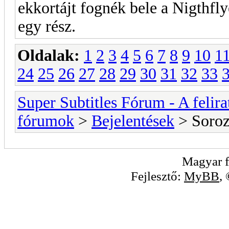
ekkortájt fognék bele a Nigthfl
egy rész.
Oldalak:
1
2
3
4
5
6
7
8
9
10
1
24
25
26
27
28
29
30
31
32
33
Super Subtitles Fórum - A felir
fórumok
>
Bejelentések
> Soroza
Magyar f
Fejlesztő:
MyBB
,