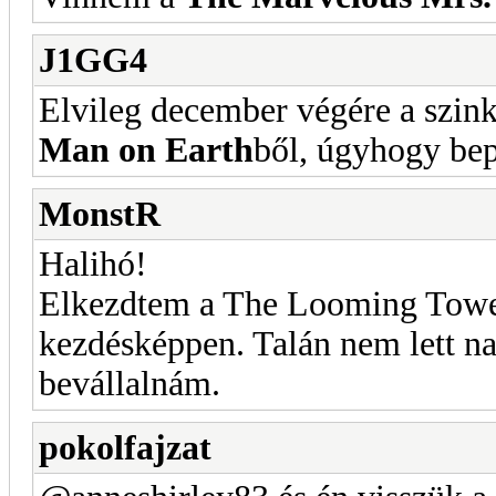
J1GG4
Elvileg december végére a szink
Man on Earth
ből, úgyhogy bep
MonstR
Halihó!
Elkezdtem a The Looming Tower s
kezdésképpen. Talán nem lett na
bevállalnám.
pokolfajzat