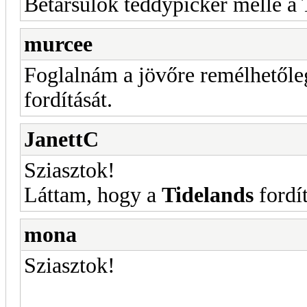
Betársulok teddypicker mellé a
murcee
Foglalnám a jövőre remélhetől
fordítását.
JanettC
Sziasztok!
Láttam, hogy a
Tidelands
fordí
mona
Sziasztok!