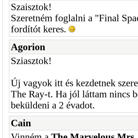
Szaisztok!
Szeretném foglalni a "Final Spa
fordítót keres.
Agorion
Sziasztok!
Új vagyok itt és kezdetnek szer
The Ray-t. Ha jól láttam nincs 
beküldeni a 2 évadot.
Cain
Vinném a
The Marvelous Mrs.