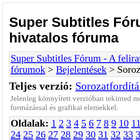
Super Subtitles Fóru
hivatalos fóruma
Super Subtitles Fórum - A felir
fórumok
>
Bejelentések
> Soroza
Teljes verzió:
Sorozatfordítá
Jelenleg könnyített verzióban tekinted 
formázással és grafikai elemekkel.
Oldalak:
1
2
3
4
5
6
7
8
9
10
1
24
25
26
27
28
29
30
31
32
33