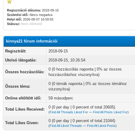
Regisztráció dátuma:
2018-09-15
Születési idő:
Nincs megadva
Helyi idő:
2026-08-07 16:59:55
Státusz:
Nem elérhető
kinnya21 fórum információi
Regisztrált:
2018-09-15
Utolsó látogatás:
2018-09-15, 10:26:54
0 (0 hozzászólás naponta | 0% az összes
Összes hozzászólás:
hozzászóláshoz viszonyítva)
0 (0 témák naponta | 0% az összes témához
Összes téma:
viszonyítva)
Online eltöltött idő:
59 másodperc
0 (0 per day | 0 percent of total 20605)
Total Likes Received:
(
Find All Threads Liked For
—
Find All Posts Liked For
)
0 (0 per day | 0 percent of total 21044)
Total Likes Given:
(
Find All Liked Threads
—
Find All Liked Posts
)