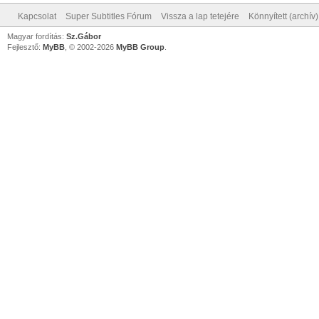
Kapcsolat
Super Subtitles Fórum
Vissza a lap tetejére
Könnyített (archív
Magyar fordítás:
Sz.Gábor
Fejlesztő:
MyBB
, © 2002-2026
MyBB Group
.