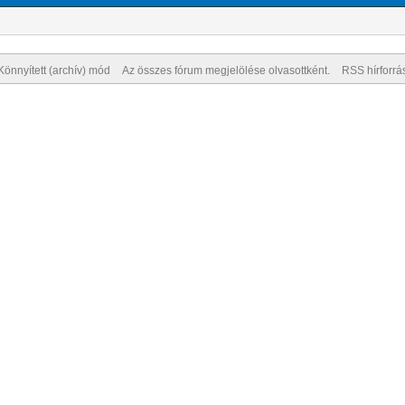
Könnyített (archív) mód
Az összes fórum megjelölése olvasottként.
RSS hírforrá