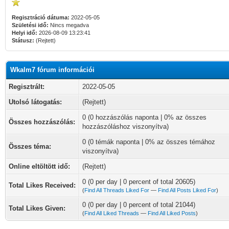
Regisztráció dátuma:
2022-05-05
Születési idő:
Nincs megadva
Helyi idő:
2026-08-09 13:23:41
Státusz:
(Rejtett)
Wkalm7 fórum információi
Regisztrált:
2022-05-05
Utolsó látogatás:
(Rejtett)
0 (0 hozzászólás naponta | 0% az összes
Összes hozzászólás:
hozzászóláshoz viszonyítva)
0 (0 témák naponta | 0% az összes témához
Összes téma:
viszonyítva)
Online eltöltött idő:
(Rejtett)
0 (0 per day | 0 percent of total 20605)
Total Likes Received:
(
Find All Threads Liked For
—
Find All Posts Liked For
)
0 (0 per day | 0 percent of total 21044)
Total Likes Given:
(
Find All Liked Threads
—
Find All Liked Posts
)