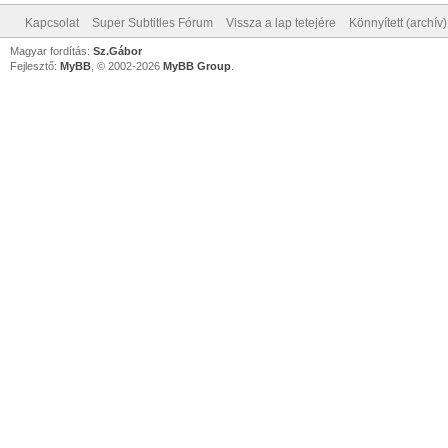
Kapcsolat
Super Subtitles Fórum
Vissza a lap tetejére
Könnyített (archív
Magyar fordítás:
Sz.Gábor
Fejlesztő:
MyBB
, © 2002-2026
MyBB Group
.