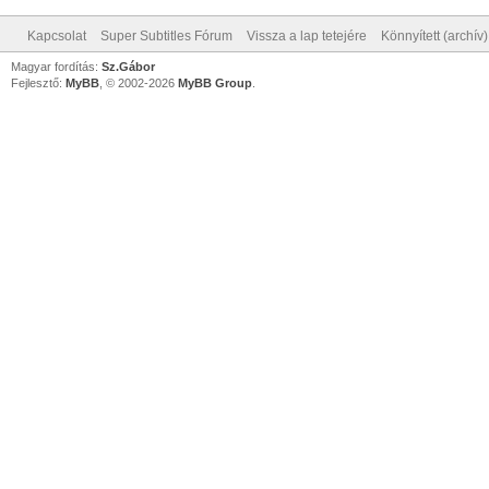
Kapcsolat
Super Subtitles Fórum
Vissza a lap tetejére
Könnyített (archív
Magyar fordítás:
Sz.Gábor
Fejlesztő:
MyBB
, © 2002-2026
MyBB Group
.