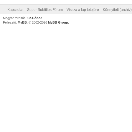
Kapcsolat
Super Subtitles Fórum
Vissza a lap tetejére
Könnyített (archív
Magyar fordítás:
Sz.Gábor
Fejlesztő:
MyBB
, © 2002-2026
MyBB Group
.