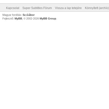
Kapcsolat
Super Subtitles Fórum
Vissza a lap tetejére
Könnyített (archív
Magyar fordítás:
Sz.Gábor
Fejlesztő:
MyBB
, © 2002-2026
MyBB Group
.