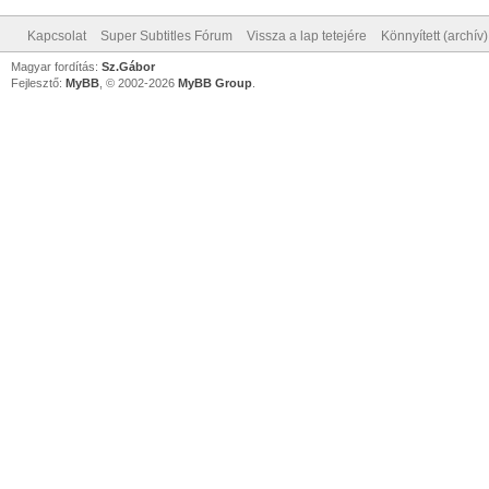
Kapcsolat
Super Subtitles Fórum
Vissza a lap tetejére
Könnyített (archív
Magyar fordítás:
Sz.Gábor
Fejlesztő:
MyBB
, © 2002-2026
MyBB Group
.