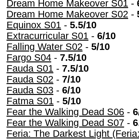
Dream Home Makeover S01
-
Dream Home Makeover S02
-
Equinox S01
-
5.5/10
Extracurricular S01
-
6/10
Falling Water S02
-
5/10
Fargo S04
-
7.5/10
Fauda S01
-
7.5/10
Fauda S02
-
7/10
Fauda S03
-
6/10
Fatma S01
-
5/10
Fear the Walking Dead S06
-
6
Fear the Walking Dead S07
-
6
Feria: The Darkest Light (Feri