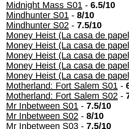
Midnight Mass S01
-
6.5/10
Mindhunter S01
-
8/10
Mindhunter S02
-
7.5/10
Money Heist (La casa de pape
Money Heist (La casa de pape
Money Heist (La casa de pape
Money Heist (La casa de pape
Money Heist (La casa de pape
Motherland: Fort Salem S01
-
Motherland: Fort Salem S02
-
Mr Inbetween S01
-
7.5/10
Mr Inbetween S02
-
8/10
Mr Inbetween S03
-
7.5/10