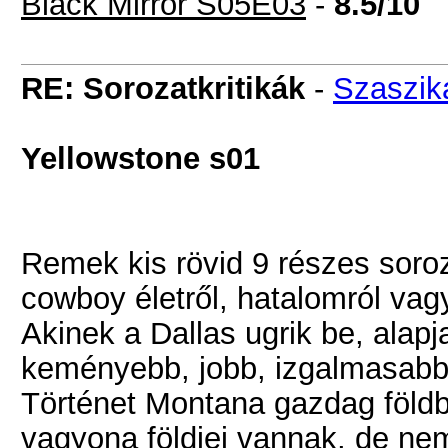
Black Mirror S05E03
-
8.5/10
RE: Sorozatkritikák
-
Szaszik
Yellowstone s
01
Remek kis rövid 9 részes soroz
cowboy életről, hatalomról vag
Akinek a Dallas ugrik be, alap
keményebb, jobb, izgalmasab
Történet Montana gazdag földbi
vagyona földjei vannak, de ne