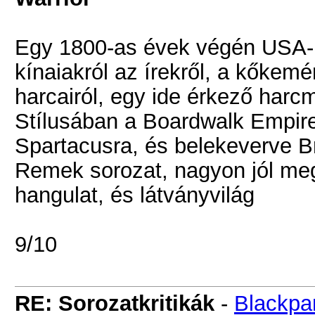
Egy 1800-as évek végén USA-b
kínaiakról az írekről, a kőkemé
harcairól, egy ide érkező har
Stílusában a Boardwalk Empir
Spartacusra, és belekeverve Br
Remek sorozat, nagyon jól megc
hangulat, és látványvilág
9/10
RE: Sorozatkritikák
-
Blackpa