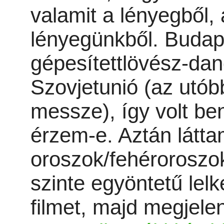
valamit a lényegből, 
lényegünkből. Budape
gépesítettlövész-da
Szovjetunió (az utóbb
messze), így volt be
érzem-e. Aztán látt
oroszok/fehéroroszok
szinte egyöntetű lel
filmet, majd megjele