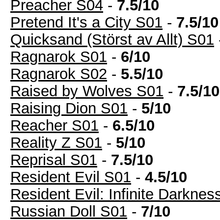
Preacher S04
-
7.5/10
Pretend It's a City S01
-
7.5/10
Quicksand (Störst av Allt) S01
Ragnarok S01
-
6/10
Ragnarok S02
-
5.5/10
Raised by Wolves S01
-
7.5/10
Raising Dion S01
-
5/10
Reacher S01
-
6.5/10
Reality Z S01
-
5/10
Reprisal S01
-
7.5/10
Resident Evil S01
-
4.5/10
Resident Evil: Infinite Darkne
Russian Doll S01
-
7/10