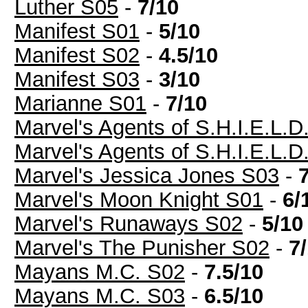
Luther S05
-
7/10
Manifest S01
-
5/10
Manifest S02
-
4.5/10
Manifest S03
-
3/10
Marianne S01
-
7/10
Marvel's Agents of S.H.I.E.L.D
Marvel's Agents of S.H.I.E.L.D
Marvel's Jessica Jones S03
-
Marvel's Moon Knight S01
-
6/
Marvel's Runaways S02
-
5/10
Marvel's The Punisher S02
-
7
Mayans M.C. S02
-
7.5/10
Mayans M.C. S03
-
6.5/10