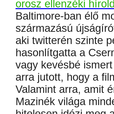
orosz ellenzéki hírol
Baltimore-ban élő mo
származású újságíró
aki twitterén szinte p
hasonlítgatta a Csern
vagy kevésbé ismert 
arra jutott, hogy a f
Valamint arra, amit é
Mazinék világa mind
hitelesen idézi meg 