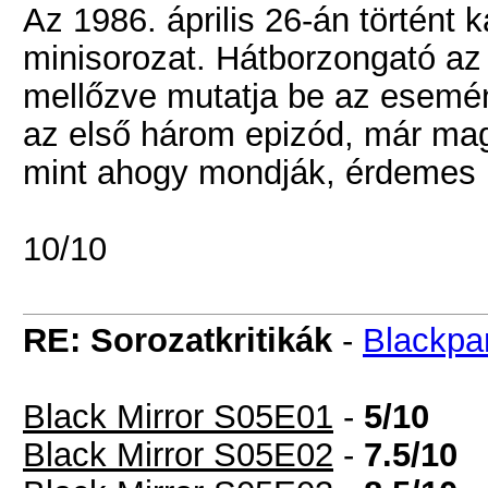
Az 1986. április 26-án történt
minisorozat. Hátborzongató az
mellőzve mutatja be az esemén
az első három epizód, már magy
mint ahogy mondják, érdemes
10/10
RE: Sorozatkritikák
-
Blackpa
Black Mirror S05E01
-
5/10
Black Mirror S05E02
-
7.5/10