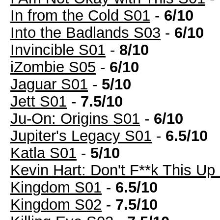
In from the Cold S01
-
6/10
Into the Badlands S03
-
6/10
Invincible S01
-
8/10
iZombie S05
-
6/10
Jaguar S01
-
5/10
Jett S01
-
7.5/10
Ju-On: Origins S01
-
6/10
Jupiter's Legacy S01
-
6.5/10
Katla S01
-
5/10
Kevin Hart: Don't F**k This Up
Kingdom S01
-
6.5/10
Kingdom S02
-
7.5/10