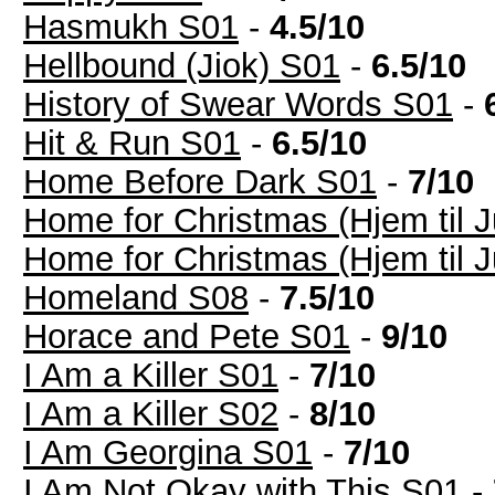
Hasmukh S01
-
4.5/10
Hellbound (Jiok) S01
-
6.5/10
History of Swear Words S01
-
Hit & Run S01
-
6.5/10
Home Before Dark S01
-
7/10
Home for Christmas (Hjem til J
Home for Christmas (Hjem til J
Homeland S08
-
7.5/10
Horace and Pete S01
-
9/10
I Am a Killer S01
-
7/10
I Am a Killer S02
-
8/10
I Am Georgina S01
-
7/10
I Am Not Okay with This S01
-