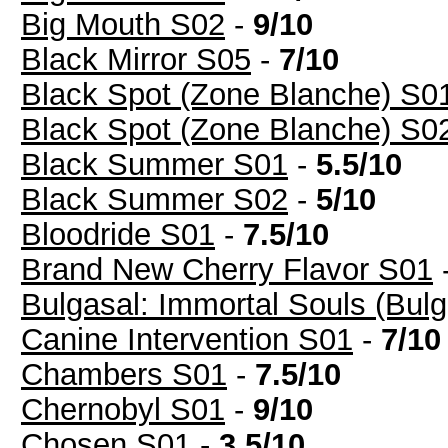
Big Mouth S02
-
9/10
Black Mirror S05
-
7/10
Black Spot (Zone Blanche) S0
Black Spot (Zone Blanche) S0
Black Summer S01
-
5.5/10
Black Summer S02
-
5/10
Bloodride S01
-
7.5/10
Brand New Cherry Flavor S01
Bulgasal: Immortal Souls (Bul
Canine Intervention S01
-
7/10
Chambers S01
-
7.5/10
Chernobyl S01
-
9/10
Chosen S01
-
3.5/10