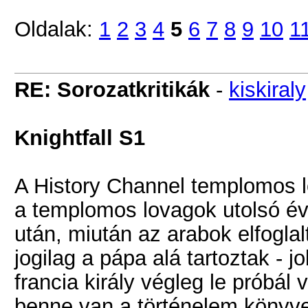
Oldalak:
1
2
3
4
5
6
7
8
9
10
1
RE: Sorozatkritikák
-
kiskiraly
Knightfall S1
A History Channel templomos l
a templomos lovagok utolsó év
után, miután az arabok elfogla
jogilag a pápa alá tartoztak - 
francia király végleg le próbál
benne van a történelem könyv