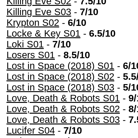
Killing Eve S02
-
7.5/10
Killing Eve S03
-
7/10
Krypton S02
-
6/10
Locke & Key S01
-
6.5/10
Loki S01
-
7/10
Losers S01
-
8.5/10
Lost in Space (2018) S01
-
6/1
Lost in Space (2018) S02
-
5.5
Lost in Space (2018) S03
-
5/1
Love, Death & Robots S01
-
9/
Love, Death & Robots S02
-
8/
Love, Death & Robots S03
-
7.
Lucifer S04
-
7/10