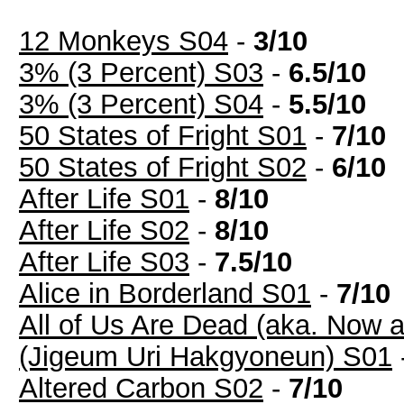
12 Monkeys S04
-
3/10
3% (3 Percent) S03
-
6.5/10
3% (3 Percent) S04
-
5.5/10
50 States of Fright S01
-
7/10
50 States of Fright S02
-
6/10
After Life S01
-
8/10
After Life S02
-
8/10
After Life S03
-
7.5/10
Alice in Borderland S01
-
7/10
All of Us Are Dead (aka. Now 
(Jigeum Uri Hakgyoneun) S01
Altered Carbon S02
-
7/10