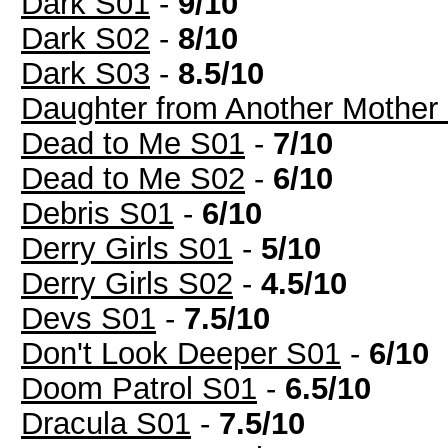
Dark S01
-
9/10
Dark S02
-
8/10
Dark S03
-
8.5/10
Daughter from Another Mother
Dead to Me S01
-
7/10
Dead to Me S02
-
6/10
Debris S01
-
6/10
Derry Girls S01
-
5/10
Derry Girls S02
-
4.5/10
Devs S01
-
7.5/10
Don't Look Deeper S01
-
6/10
Doom Patrol S01
-
6.5/10
Dracula S01
-
7.5/10