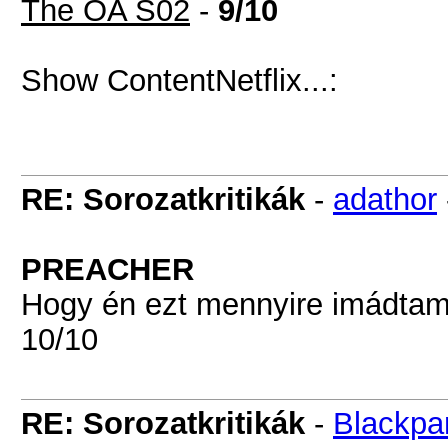
The OA S02
-
9/10
Show Content
Netflix...:
RE: Sorozatkritikák
-
adathor
PREACHER
Hogy én ezt mennyire imádtam
10/10
RE: Sorozatkritikák
-
Blackpa