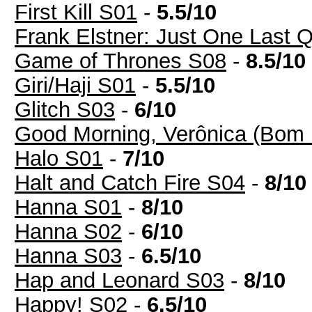
First Kill S01
-
5.5/10
Frank Elstner: Just One Last 
Game of Thrones S08
-
8.5/10
Giri/Haji S01
-
5.5/10
Glitch S03
-
6/10
Good Morning, Verônica (Bom 
Halo S01
-
7/10
Halt and Catch Fire S04
-
8/10
Hanna S01
-
8/10
Hanna S02
-
6/10
Hanna S03
-
6.5/10
Hap and Leonard S03
-
8/10
Happy! S02
-
6.5/10