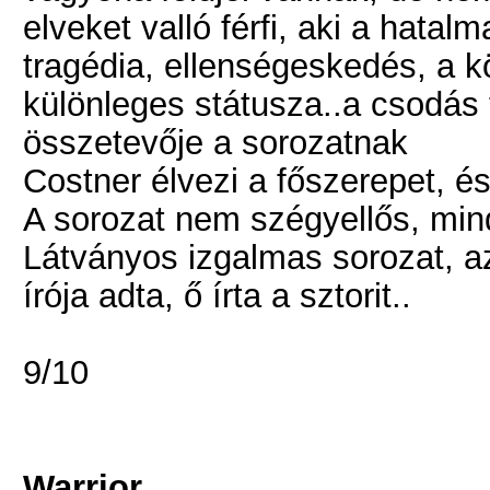
elveket valló férfi, aki a hatal
tragédia, ellenségeskedés, a k
különleges státusza..a csodás
összetevője a sorozatnak
Costner élvezi a főszerepet, é
A sorozat nem szégyellős, min
Látványos izgalmas sorozat, az
írója adta, ő írta a sztorit..
9/10
Warrior