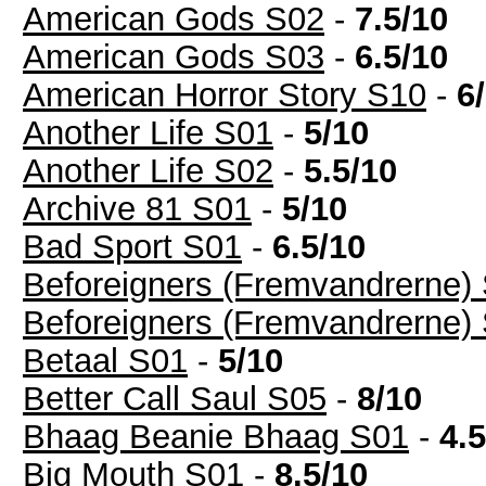
American Gods S02
-
7.5/10
American Gods S03
-
6.5/10
American Horror Story S10
-
6
Another Life S01
-
5/10
Another Life S02
-
5.5/10
Archive 81 S01
-
5/10
Bad Sport S01
-
6.5/10
Beforeigners (Fremvandrerne)
Beforeigners (Fremvandrerne)
Betaal S01
-
5/10
Better Call Saul S05
-
8/10
Bhaag Beanie Bhaag S01
-
4.5
Big Mouth S01
-
8.5/10