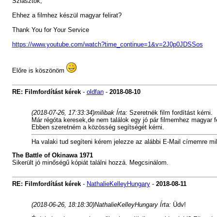
Sziasztok,
Ehhez a filmhez készül magyar felirat?
Thank You for Your Service
https://www.youtube.com/watch?time_continue=1&v=2J0p0JDSSos
Előre is köszönöm
RE: Filmfordítást kérek
-
oldfan
-
2018-08-10
(2018-07-26, 17:33:34)
milibak Írta:
Szeretnék film fordítást kérni.
Már régóta keresek,de nem találok egy jó pár filmemhez magyar fel
Ebben szeretném a közösség segítségét kérni.
Ha valaki tud segíteni kérem jelezze az alábbi E-Mail címemre
mi
The Battle of Okinawa 1971
Sikerült jó minőségű kópiát találni hozzá. Megcsinálom.
RE: Filmfordítást kérek
-
NathalieKelleyHungary
-
2018-08-11
(2018-06-26, 18:18:30)
NathalieKelleyHungary Írta:
Üdv!