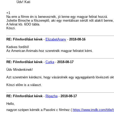
Üdv! Kati
+1
Na erre a filmre én is beneveznék, jó lenne egy magyar felirat hozzá.
Juliette Binoche a főszereplő, aki egy mentálisan sérült nőt alakít benne
A felirat kb. 6OO tábla.
Köszi.
RE: Filmfordítást kérek
-
ElizabetArany
-
2018-08-16
Kedves fordító!
Az American Animals-hoz szeretnék magyar feliratot kérni.
RE: Filmfordítást kérek
-
Curka
-
2018-08-17
Üdv Mindenkinek!
Azt szeretném kérdezni, hogy vásárolnék egy agyaggalamb lövészeti oktató
Köszi előre is a választ.
RE: Filmfordítást kérek
-
Ripazha
-
2018-08-17
Hello,
nagyon szépen kérnék a Pasolini c filmhez (
https://www.imdb.com/title/