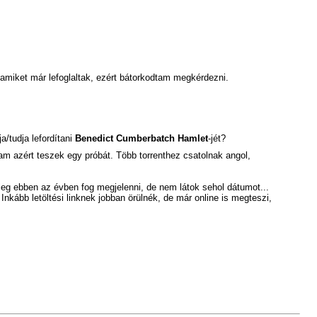
s, amiket már lefoglaltak, ezért bátorkodtam megkérdezni.
/tudja lefordítani
Benedict Cumberbatch Hamlet
-jét?
m azért teszek egy próbát. Több torrenthez csatolnak angol,
vileg ebben az évben fog megjelenni, de nem látok sehol dátumot...
Inkább letöltési linknek jobban örülnék, de már online is megteszi,