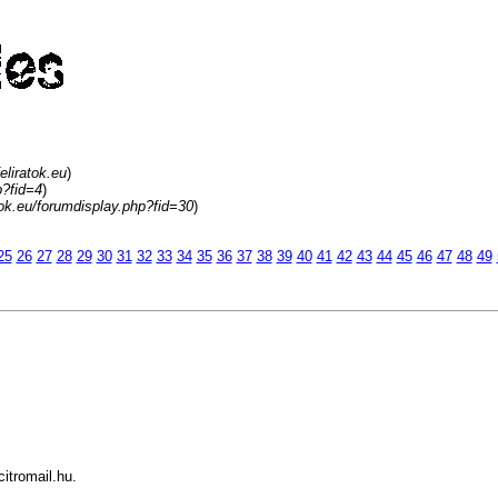
eliratok.eu
)
p?fid=4
)
atok.eu/forumdisplay.php?fid=30
)
25
26
27
28
29
30
31
32
33
34
35
36
37
38
39
40
41
42
43
44
45
46
47
48
49
itromail.hu
.