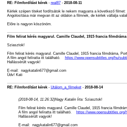
RE: Filmfordítást kérek
-
real87
-
2018-08-11
Kérlek szépen titeket fordítsátok le nekem magyarra a következő filmet:
Angolosítása már megvan itt az oldalon a filmnek, de kérlek vállalja val
Előre is nagyon köszönöm.
Film felirat kérés magyarul. Camille Claudel, 1915 francia filmdráma
Sziasztok!
Film felirat kérés magyarul. Camille Claudel, 1915 francia filmdráma, 
A film angol felíratta itt található.
https://www.opensubtitles.org/hu/subt
Hallássérült vagyok!
E-mail:
nagykatalin677@gmail.com
Üdv! Kati
RE: Filmfordítást kérek
-
Utálom_a_filmeket
-
2018-08-14
(2018-08-14, 11:26:32)
Nagy Katalin Írta:
Sziasztok!
Film felirat kérés magyarul. Camille Claudel, 1915 francia filmd
A film angol felíratta itt található.
https://www.opensubtitles.org/
Hallássérült vagyok!
E-mail:
nagykatalin677@gmail.com