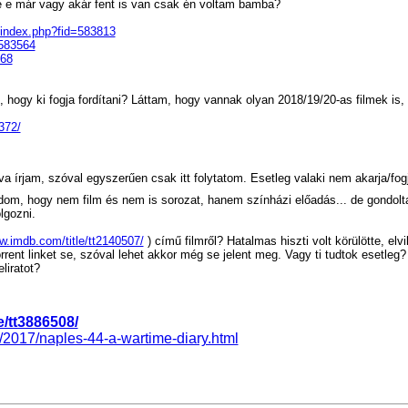
te e már vagy akár fent is van csak én voltam bamba?
o/index.php?fid=583813
=583564
968
ni, hogy ki fogja fordítani? Láttam, hogy vannak olyan 2018/19/20-as filmek i
372/
 írjam, szóval egyszerűen csak itt folytatom. Esetleg valaki nem akarja/fogja
om, hogy nem film és nem is sorozat, hanem színházi előadás... de gondolta
lgozni.
w.imdb.com/title/tt2140507/
) című filmről? Hatalmas hiszti volt körülötte, el
rent linket se, szóval lehet akkor még se jelent meg. Vagy ti tudtok esetleg? 
liratot?
e/tt3886508/
/2017/naples-44-a-wartime-diary.html