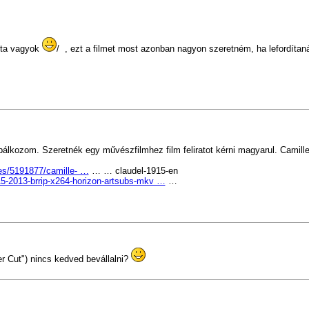
ajta vagyok
/ , ezt a filmet most azonban nagyon szeretném, ha lefordítan
bálkozom. Szeretnék egy művészfilmhez film feliratot kérni magyarul. Camille
les/5191877/camille- …
… … claudel-1915-en
915-2013-brrip-x264-horizon-artsubs-mkv …
…
per Cut") nincs kedved bevállalni?