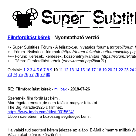
Filmfordítást kérek
- Nyomtatható verzió
+- Super Subtitles Fórum - A feliratok.eu hivatalos fóruma (
https://forum.f
+-- Fórum: Nyilvános fórumok (
https://forum.feliratok.eu/forumdisplay.ph
+--- Fórum: Kérések, kérdések, köszönetnyilvánítás (
https://forum.felir
+--- Téma: Filmfordítást kérek (
/showthread.php?tid=21
)
Oldalak:
1
2
3
4
5
6
7
8
9
10
11
12
13
14
15
16
17
18
19
20
21
22
23
24
73
74
75
76
77
78
79
80
RE: Filmfordítást kérek
-
milibak
-
2018-07-26
Szeretnék film fordítást kérni.
Már régóta keresek,de nem találok magyar feliratot.
The Big Parade-1925 c filmhez.
https://www.imdb.com/title/tt0015624/
Ebben szeretném a közösség segítségét kérni.
Ha valaki tud segíteni kérem jelezze az alábbi E-Mail címemre
milibak@c
Válaszokat előre is köszönöm.