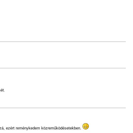
ét.
hozzá, ezért reménykedem közreműködésetekben.