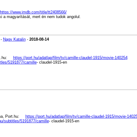
https://www.imdb.com/title/tt2408566/
aki a magyarítását, mert én nem tudok angolul.
-
Nagy Katalin
-
2018-08-14
Port.hu:
https://port.hu/adatlap/film/tv/camille-claudel-1915/movie-140254
itles/5191877/camille
- claudel-1915-en
ráma, Port.hu:
https://port.hu/adatlap/film/tv/camille-claudel-1915/movie-1402
hu/subtitles/5191877/camille
- claudel-1915-en