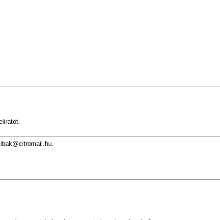
iratot.
libak@citromail.hu
.