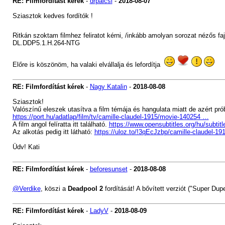
RE: Filmfordítást kérek
-
drpalcsi
-
2018-08-07
Sziasztok kedves fordítók !
Ritkán szoktam filmhez feliratot kérni, /inkább amolyan sorozat nézős f
DL.DDP5.1.H.264-NTG
Előre is köszönöm, ha valaki elvállalja és lefordítja
RE: Filmfordítást kérek
-
Nagy Katalin
-
2018-08-08
Sziasztok!
Valószínű eleszek utasítva a film témája és hangulata miatt de azért pró
https://port.hu/adatlap/film/tv/camille-claudel-1915/movie-140254 …
A film angol felíratta itt található.
https://www.opensubtitles.org/hu/subtit
Az alkotás pedig itt látható:
https://uloz.to/!3qEcJzbp/camille-claudel-1
Üdv! Kati
RE: Filmfordítást kérek
-
beforesunset
-
2018-08-08
@Verdike
, köszi a
Deadpool 2
fordítását! A bővített verziót ("Super Du
RE: Filmfordítást kérek
-
LadyV
-
2018-08-09