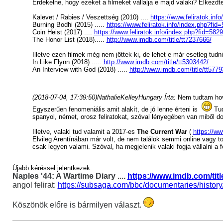
Érdekelne, hogy ezeket a filmeket vállalja e majd valaki? Elkezd
Kalevet / Rabies / Veszettség (2010) ....
https://www.feliratok.inf
Burning Bodhi (2015) .....
https://www.feliratok.info/index.php?fid
Coin Heist (2017) ....
https://www.feliratok.info/index.php?fid=582
The Honor List (2018).....
http://www.imdb.com/title/tt7237666/
Illetve ezen filmek még nem jöttek ki, de lehet e már esetleg tud
In Like Flynn (2018) .....
http://www.imdb.com/title/tt5303442/
An Interview with God (2018) .....
http://www.imdb.com/title/tt5779
(2018-07-04, 17:39:50)
NathalieKelleyHungary Írta:
Nem tudtam hova
Egyszerűen fenomeniális amit alakít, de jó lenne érteni is
Tud
spanyol, német, orosz feliratokat, szóval lényegében van miből do
Illetve, valaki tud valamit a 2017-es
The Current War
(
https://ww
Elvileg Arentínában már volt, de nem találok semmi online vagy tor
csak legyen valami. Szóval, ha megjelenik valaki fogja vállalni a fe
Újabb kéréssel jelentkezek:
Naples '44: A Wartime Diary ....
https://www.imdb.com/titl
angol felirat:
https://subsaga.com/bbc/documentaries/history
Köszönök előre is bármilyen választ.