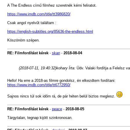
A The Endless című filmhez szeretnék kérni feliratot.
https://www.imdb.com/title/tt3986820/
Csak angol nyelvűt találtam :
https://english-subtitles.org/85636-the-endless.html
Köszönöm szépen.
RE: Filmfordítást kérek
-
skan
-
2018-08-04
(2018-07-11, 19:40:32)
kohary Írta:
Üdv. Valaki fordítja a Felelsz 
Hello! Ha erre a 2018-as filmre gondolsz, én elkezdtem fordítani:
https://www.imdb.com/title/tt6772950/
Sajnos nincs túl sok időm rá, de pár héten belül biztos meglesz.
RE: Filmfordítást kérek
-
peace
-
2018-08-05
Tárgytalan, tegnap kijött szinkronosan.