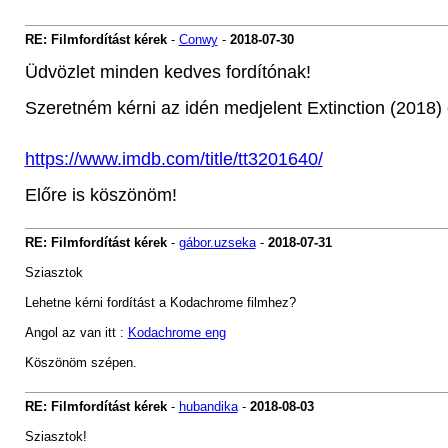
RE: Filmfordítást kérek
-
Conwy
-
2018-07-30
Üdvözlet minden kedves fordítónak!
Szeretném kérni az idén medjelent
Extinction (2018) 
https://www.imdb.com/title/tt3201640/
Előre is köszönöm!
RE: Filmfordítást kérek
-
gábor.uzseka
-
2018-07-31
Sziasztok
Lehetne kérni fordítást a Kodachrome filmhez?
Angol az van itt :
Kodachrome eng
Köszönöm szépen.
RE: Filmfordítást kérek
-
hubandika
-
2018-08-03
Sziasztok!