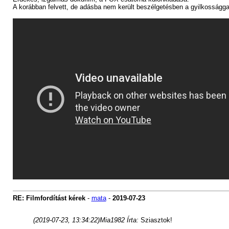
A korábban felvett, de adásba nem került beszélgetésben a gyilkossággal 
RE: Filmfordítást kérek
-
mata
-
2019-07-23
(2019-07-23, 13:34:22)
Mia1982 Írta:
Sziasztok!