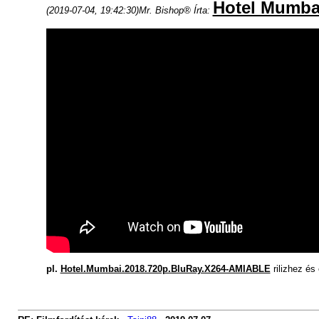
Hotel Mumba
(2019-07-04, 19:42:30)
Mr. Bishop® Írta:
pl.
Hotel.Mumbai.2018.720p.BluRay.X264-AMIABLE
rilizhez és