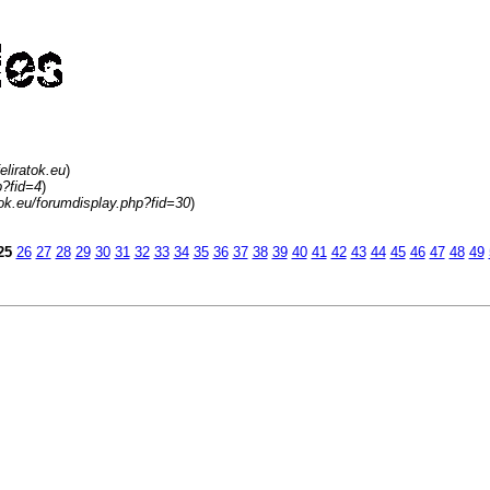
eliratok.eu
)
p?fid=4
)
atok.eu/forumdisplay.php?fid=30
)
25
26
27
28
29
30
31
32
33
34
35
36
37
38
39
40
41
42
43
44
45
46
47
48
49