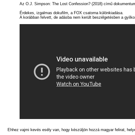
Az O.J. Simpson: The Lost Confession? (2018) című dokumentumf
Érdekes, izgalmas dokufilm, a FOX csatorna különkiadása.
A korábban felvett, de adásba nem került beszélgetésben a gyilkos
Ehhez vajmi kevés esély van, hogy készüljön hozzá magyar felirat, helye