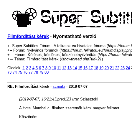
Filmfordítást kérek
- Nyomtatható verzió
+- Super Subtitles Fórum - A feliratok.eu hivatalos fóruma (
https://forum.f
+-- Fórum: Nyilvános fórumok (
https://forum.feliratok.eu/forumdisplay.ph
+--- Fórum: Kérések, kérdések, köszönetnyilvánítás (
https://forum.felir
+--- Téma: Filmfordítást kérek (
/showthread.php?tid=21
)
Oldalak:
1
2
3
4
5
6
7
8
9
10
11
12
13
14
15
16
17
18
19
20
21
22
23
24
73
74
75
76
77
78
79
80
RE: Filmfordítást kérek
-
sznorbi
-
2019-07-07
(2019-07-07, 16:21:43)
pred123 Írta:
Sziasztok!
A Hotel Mumbai c. filmhez szeretnék kérni magyar feliratot.
Köszönöm!