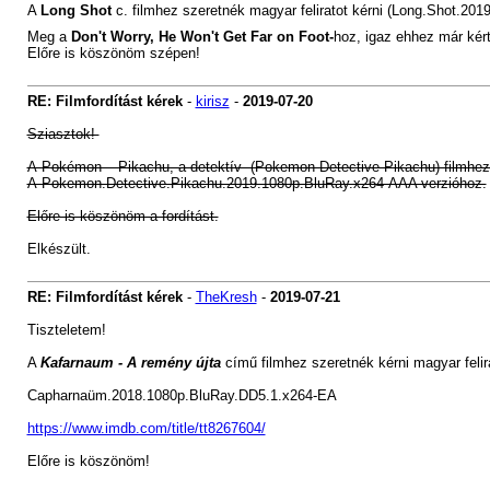
A
Long Shot
c. filmhez szeretnék magyar feliratot kérni (Long.Shot.
Meg a
Don't Worry, He Won't Get Far on Foot-
hoz, igaz ehhez már kér
Előre is köszönöm szépen!
RE: Filmfordítást kérek
-
kirisz
-
2019-07-20
Sziasztok!
A Pokémon – Pikachu, a detektív (Pokemon Detective Pikachu) filmhez s
A Pokemon.Detective.Pikachu.2019.1080p.BluRay.x264-AAA verzióhoz.
Előre is köszönöm a fordítást.
Elkészült.
RE: Filmfordítást kérek
-
TheKresh
-
2019-07-21
Tiszteletem!
A
Kafarnaum - A remény újta
című filmhez szeretnék kérni magyar felir
Capharnaüm.2018.1080p.BluRay.DD5.1.x264-EA
https://www.imdb.com/title/tt8267604/
Előre is köszönöm!