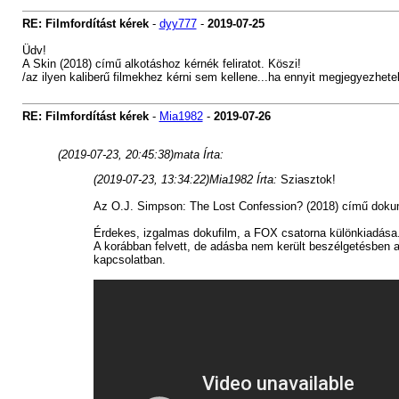
RE: Filmfordítást kérek
-
dyy777
-
2019-07-25
Üdv!
A Skin (2018) című alkotáshoz kérnék feliratot. Köszi!
/az ilyen kaliberű filmekhez kérni sem kellene...ha ennyit megjegyezhete
RE: Filmfordítást kérek
-
Mia1982
-
2019-07-26
(2019-07-23, 20:45:38)
mata Írta:
(2019-07-23, 13:34:22)
Mia1982 Írta:
Sziasztok!
Az O.J. Simpson: The Lost Confession? (2018) című dokum
Érdekes, izgalmas dokufilm, a FOX csatorna különkiadása
A korábban felvett, de adásba nem került beszélgetésben a 
kapcsolatban.