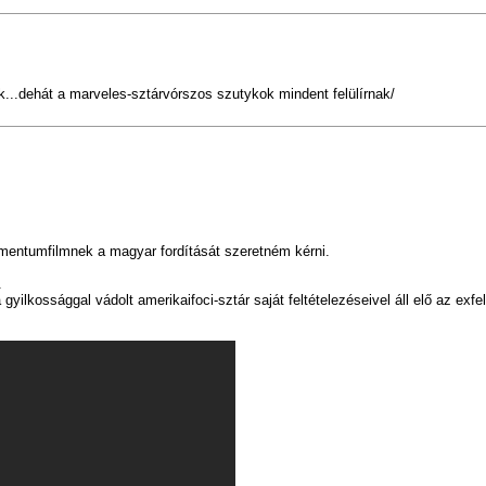
k...dehát a marveles-sztárvórszos szutykok mindent felülírnak/
entumfilmnek a magyar fordítását szeretném kérni.
.
gyilkossággal vádolt amerikaifoci-sztár saját feltételezéseivel áll elő az ex