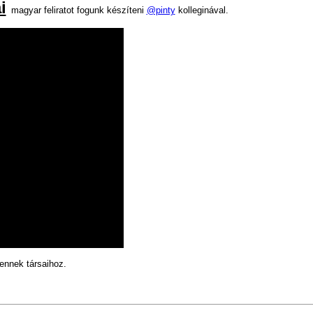
i
magyar feliratot fogunk készíteni
@pinty
kolleginával.
 ennek társaihoz.