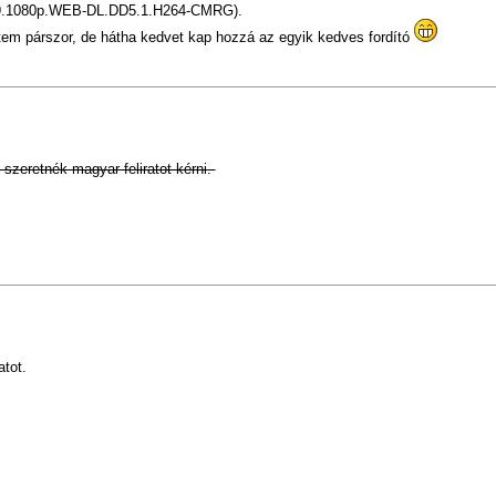
2019.1080p.WEB-DL.DD5.1.H264-CMRG).
tem párszor, de hátha kedvet kap hozzá az egyik kedves fordító
zeretnék magyar feliratot kérni.
atot.