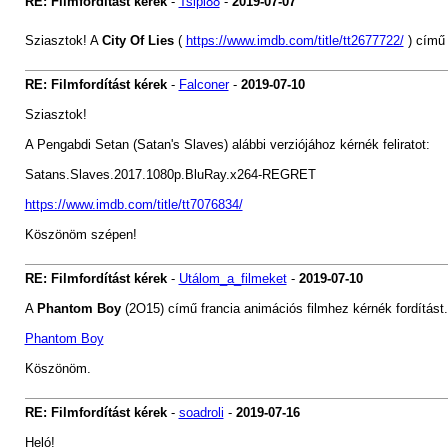
RE: Filmfordítást kérek
-
Tsipi88
-
2019-07-07
Sziasztok! A
City Of Lies
(
https://www.imdb.com/title/tt2677722/
) című 
RE: Filmfordítást kérek
-
Falconer
-
2019-07-10
Sziasztok!
A Pengabdi Setan (Satan's Slaves) alábbi verziójához kérnék feliratot:
Satans.Slaves.2017.1080p.BluRay.x264-REGRET
https://www.imdb.com/title/tt7076834/
Köszönöm szépen!
RE: Filmfordítást kérek
-
Utálom_a_filmeket
-
2019-07-10
A
Phantom Boy
(2O15) című francia animációs filmhez kérnék fordítást.
Phantom Boy
Köszönöm.
RE: Filmfordítást kérek
-
soadroli
-
2019-07-16
Heló!