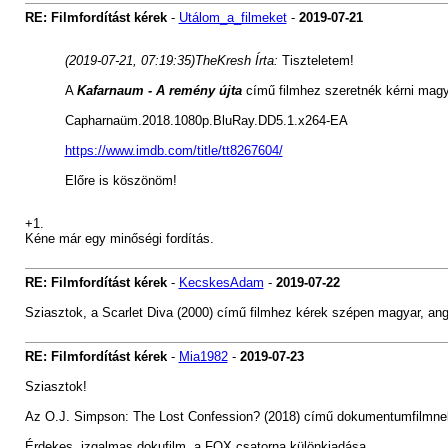
RE: Filmfordítást kérek
-
Utálom_a_filmeket
-
2019-07-21
(2019-07-21, 07:19:35)
TheKresh Írta:
Tiszteletem!
A
Kafarnaum - A remény újta
című filmhez szeretnék kérni magyar
Capharnaüm.2018.1080p.BluRay.DD5.1.x264-EA
https://www.imdb.com/title/tt8267604/
Előre is köszönöm!
+1.
Kéne már egy minőségi fordítás.
RE: Filmfordítást kérek
-
KecskesAdam
-
2019-07-22
Sziasztok, a Scarlet Diva (2000) című filmhez kérek szépen magyar, ango
RE: Filmfordítást kérek
-
Mia1982
-
2019-07-23
Sziasztok!
Az O.J. Simpson: The Lost Confession? (2018) című dokumentumfilmnek 
Érdekes, izgalmas dokufilm, a FOX csatorna különkiadása.