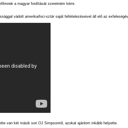
ilmnek a magyar fordítását szeretném kérni.
sággal vádolt amerikaifoci-sztár saját feltételezéseivel áll elő az exfeleség
tte van két másik sori OJ Simpsonról, azokat ajánlom inkább helyette.