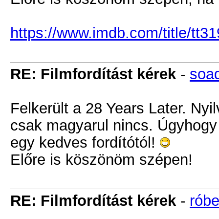
https://www.imdb.com/title/tt3
RE: Filmfordítást kérek
-
soad
Felkerült a 28 Years Later. Nyi
csak magyarul nincs. Úgyhogy e
egy kedves fordítótól!
Előre is köszönöm szépen!
RE: Filmfordítást kérek
-
róbe