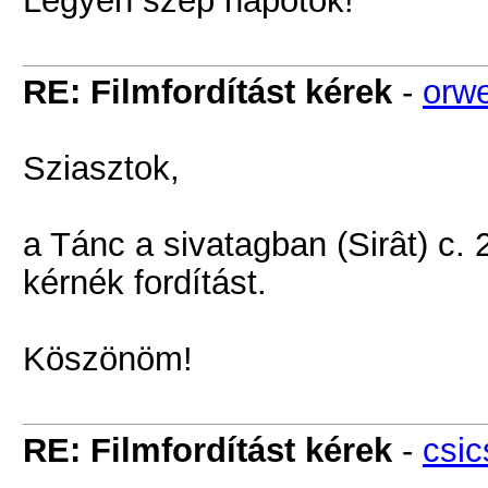
Legyen szép napotok!
RE: Filmfordítást kérek
-
orwe
Sziasztok,
a Tánc a sivatagban (Sirât) c. 
kérnék fordítást.
Köszönöm!
RE: Filmfordítást kérek
-
csic