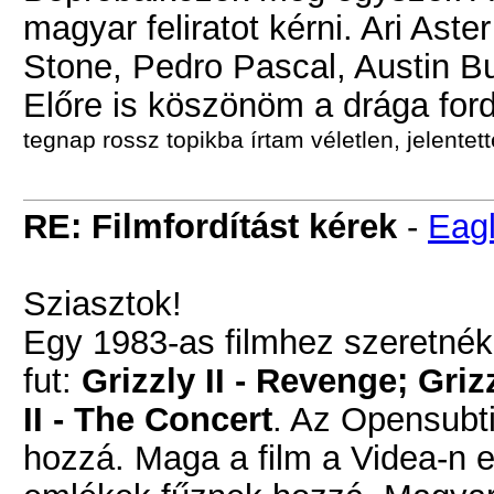
magyar feliratot kérni. Ari As
Stone, Pedro Pascal, Austin But
Előre is köszönöm a drága fo
tegnap rossz topikba írtam véletlen, jelentet
RE: Filmfordítást kérek
-
Eag
Sziasztok!
Egy 1983-as filmhez szeretnék 
fut:
Grizzly II - Revenge; Grizz
II - The Concert
. Az Opensubtit
hozzá. Maga a film a Videa-n el