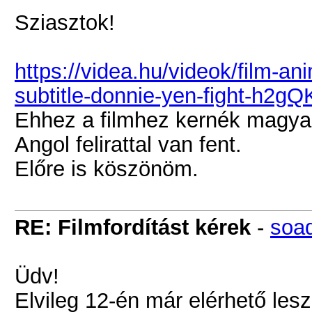
Sziasztok!
https://videa.hu/videok/film-an
subtitle-donnie-yen-fight-h2g
Ehhez a filmhez kernék magyar 
Angol felirattal van fent.
Előre is köszönöm.
RE: Filmfordítást kérek
-
soad
Üdv!
Elvileg 12-én már elérhető les