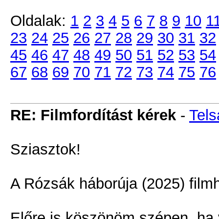
Oldalak:
1
2
3
4
5
6
7
8
9
10
1
23
24
25
26
27
28
29
30
31
32
45
46
47
48
49
50
51
52
53
54
67
68
69
70
71
72
73
74
75
76
RE: Filmfordítást kérek
-
Tel
Sziasztok!
A Rózsák háborúja (2025) filmh
Előre is köszönöm szépen, ha 