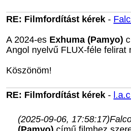
RE: Filmfordítást kérek
-
Falc
A 2024-es
Exhuma (Pamyo)
c
Angol nyelvű FLUX-féle felirat 
Köszönöm!
RE: Filmfordítást kérek
-
l.a.c
(2025-09-06, 17:58:17)
Falco
(Pamyo)
című filmhez szeret