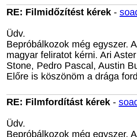
RE: Filmidőzítést kérek
-
soad
Üdv.
Bepróbálkozok még egyszer. 
magyar feliratot kérni. Ari As
Stone, Pedro Pascal, Austin But
Előre is köszönöm a drága fo
RE: Filmfordítást kérek
-
soad
Üdv.
Bepróbálkozok még egyszer. 