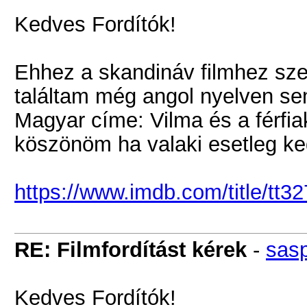
Kedves Fordítók!
Ehhez a skandináv filmhez szer
találtam még angol nyelven sem 
Magyar címe: Vilma és a férfia
köszönöm ha valaki esetleg ke
https://www.imdb.com/title/tt3
RE: Filmfordítást kérek
-
sas
Kedves Fordítók!