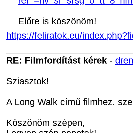
ref_=nv_sr_srsg_0_tt_8_n
Előre is köszönöm!
https://feliratok.eu/index.php?
RE: Filmfordítást kérek
-
dre
Sziasztok!
A Long Walk című filmhez, szer
Köszönöm szépen,