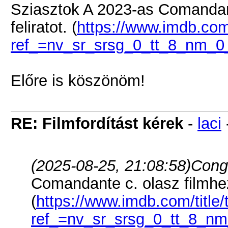
Sziasztok A 2023-as Comandan
feliratot. (
https://www.imdb.com/
ref_=nv_sr_srsg_0_tt_8_nm_
Előre is köszönöm!
RE: Filmfordítást kérek
-
laci
(2025-08-25, 21:08:58)
Cong 
Comandante c. olasz filmhez
(
https://www.imdb.com/title
ref_=nv_sr_srsg_0_tt_8_n