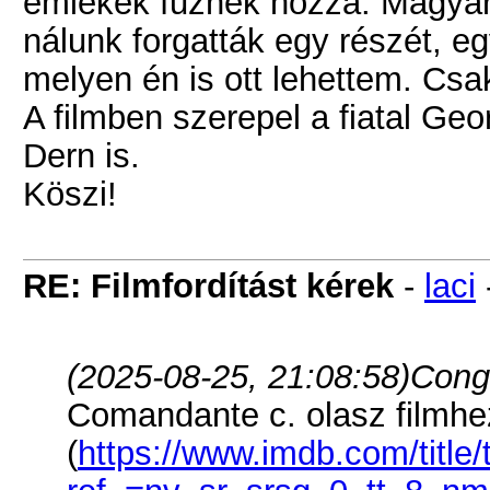
emlékek fűznek hozzá. Magyar
nálunk forgatták egy részét, e
melyen én is ott lehettem. Cs
A filmben szerepel a fiatal Ge
Dern is.
Köszi!
RE: Filmfordítást kérek
-
laci
(2025-08-25, 21:08:58)
Cong 
Comandante c. olasz filmhez
(
https://www.imdb.com/title