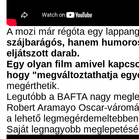
A mozi már régóta egy lappa
szájbarágós, hanem humoros
eljátszott darab.
Egy olyan film amivel kapcs
hogy "megváltoztathatja egy
megérthetik.
Legutóbb a BAFTA nagy meglepe
Robert Aramayo Oscar-váromá
a lehető legmegérdemeltebben a
Saját legnagyobb meglepetésér