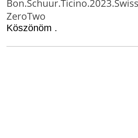
Bon.Schuur.Ticino.2023.Swi
ZeroTwo
Köszönöm .