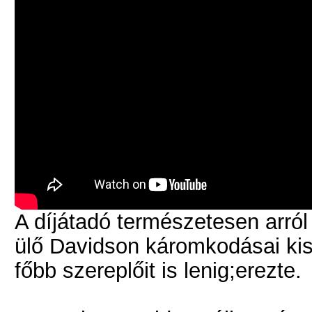
A díjátadó természetesen arról
ülő Davidson káromkodásai kisé
főbb szereplőit is lenig;erezte.