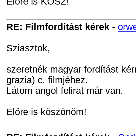
Előre is KÖSZ!
RE: Filmfordítást kérek
-
orwe
Sziasztok,
szeretnék magyar fordítást kér
grazia) c. filmjéhez.
Látom angol felirat már van.
Előre is köszönöm!