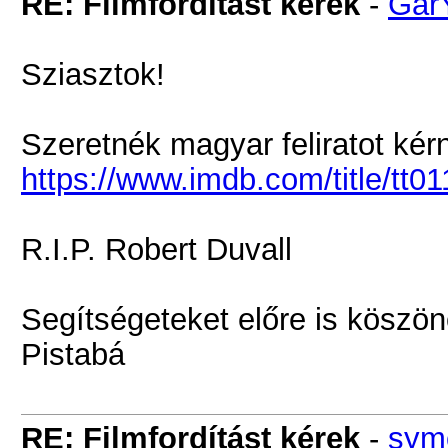
RE: Filmfordítást kérek
-
Gar
Sziasztok!
Szeretnék magyar feliratot kérn
https://www.imdb.com/title/tt0
R.I.P. Robert Duvall
Segítségeteket előre is köszö
Pistabá
RE: Filmfordítást kérek
-
sym