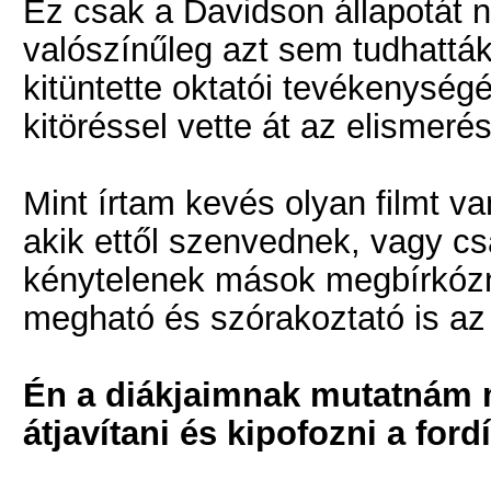
Ez csak a Davidson állapotát n
valószínűleg azt sem tudhatták
kitüntette oktatói tevékenység
kitöréssel vette át az elismerés
Mint írtam kevés olyan filmt va
akik ettől szenvednek, vagy cs
kénytelenek mások megbírkózni
megható és szórakoztató is az
Én a diákjaimnak mutatnám me
átjavítani és kipofozni a fo