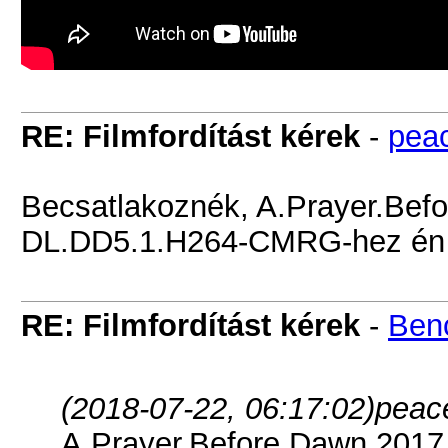
RE: Filmfordítást kérek
-
pea
Becsatlakoznék, A.Prayer.Be
DL.DD5.1.H264-CMRG-hez én 
RE: Filmfordítást kérek
-
Ben
(2018-07-22, 06:17:02)
peace
A.Prayer.Before.Dawn.201