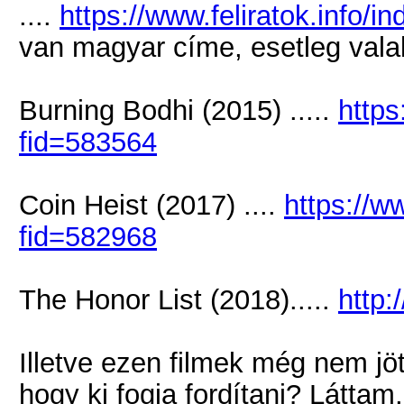
....
https://www.feliratok.info/
van magyar címe, esetleg valak
Burning Bodhi (2015) .....
https
fid=583564
Coin Heist (2017) ....
https://w
fid=582968
The Honor List (2018).....
http:
Illetve ezen filmek még nem jöt
hogy ki fogja fordítani? Látta