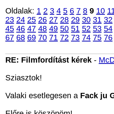
Oldalak:
1
2
3
4
5
6
7
8
9
10
1
23
24
25
26
27
28
29
30
31
32
45
46
47
48
49
50
51
52
53
54
67
68
69
70
71
72
73
74
75
76
RE: Filmfordítást kérek
-
McD
Sziasztok!
Valaki esetlegesen a
Fack ju 
Előre is köszönöm!