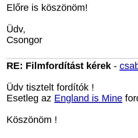
Előre is köszönöm!
Üdv,
Csongor
RE: Filmfordítást kérek
-
csa
Üdv tisztelt fordítók !
Esetleg az
England is Mine
for
Köszönöm !