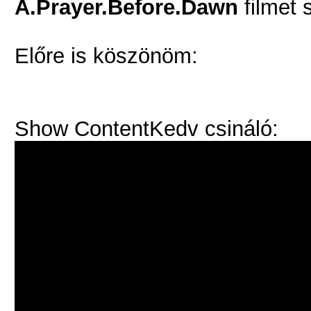
A.Prayer.Before.Dawn
filmet
Előre is köszönöm:
Show Content
Kedv csináló: