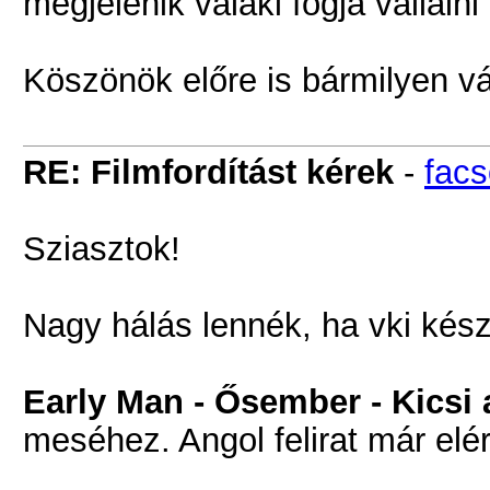
megjelenik valaki fogja vállalni 
Köszönök előre is bármilyen v
RE: Filmfordítást kérek
-
fac
Sziasztok!
Nagy hálás lennék, ha vki kész
Early Man - Ősember - Kicsi 
meséhez. Angol felirat már elé