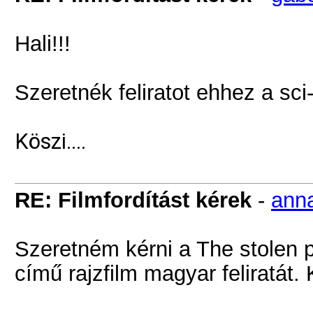
Hali!!!
Szeretnék feliratot ehhez a sci-f
Köszi....
RE: Filmfordítást kérek
-
ann
Szeretném kérni a The stolen p
című rajzfilm magyar feliratát.