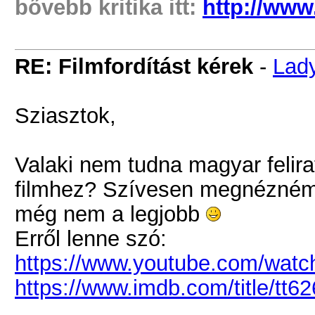
bővebb kritika itt:
http://ww
RE: Filmfordítást kérek
-
Lad
Sziasztok,
Valaki nem tudna magyar felira
filmhez? Szívesen megnézném
még nem a legjobb
Erről lenne szó:
https://www.youtube.com/wa
https://www.imdb.com/title/tt6