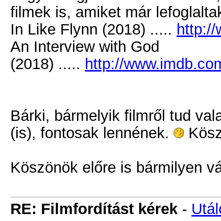
filmek is, amiket már lefoglal
In Like Flynn (2018) .....
http:/
An Interview with God
(2018) .....
http://www.imdb.com
Bárki, bármelyik filmről tud va
(is), fontosak lennének.
Kös
Köszönök előre is bármilyen v
RE: Filmfordítást kérek
-
Utá