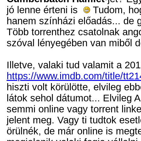
jó lenne érteni is
Tudom, hog
hanem színházi előadás... de 
Több torrenthez csatolnak angol
szóval lényegében van miből d
Illetve, valaki tud valamit a 2
https://www.imdb.com/title/tt2
hiszti volt körülötte, elvileg 
látok sehol dátumot... Elvileg 
semmi online vagy torrent link
jelent meg. Vagy ti tudtok eset
örülnék, de már online is megt