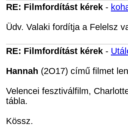
RE: Filmfordítást kérek
-
koh
Üdv. Valaki fordítja a Felelsz 
RE: Filmfordítást kérek
-
Utá
Hannah
(2O17) című filmet len
Velencei fesztiválfilm, Charlot
tábla.
Kössz.