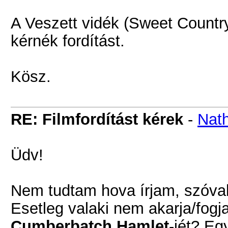
A Veszett vidék (Sweet Countr
kérnék fordítást.
Kösz.
RE: Filmfordítást kérek
-
Nath
Üdv!
Nem tudtam hova írjam, szóval 
Esetleg valaki nem akarja/fogja
Cumberbatch Hamlet
-jét? Eg