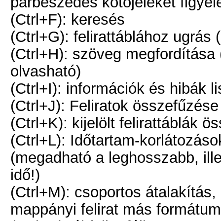
párbeszédes kötőjeleket figye
(Ctrl+F): keresés
(Ctrl+G): felirattáblához ugrás
(Ctrl+H): szöveg megfordítása (a 
olvasható)
(Ctrl+I): információk és hibák l
(Ctrl+J): Feliratok összefűzés
(Ctrl+K): kijelölt felirattáblák
(Ctrl+L): Időtartam-korlátozás
(megadható a leghosszabb, ille
idő!)
(Ctrl+M): csoportos átalakítás,
mappányi felirat más formátumba