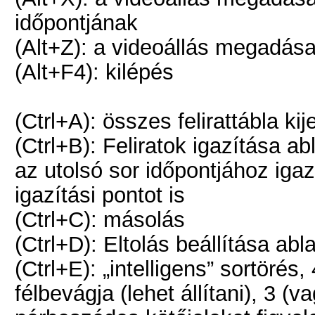
időpontjának
(Alt+Z): a videoállás megadása 
(Alt+F4): kilépés
(Ctrl+A): összes felirattábla kij
(Ctrl+B): Feliratok igazítása a
az utolsó sor időpontjához igaz
igazítási pontot is
(Ctrl+C): másolás
(Ctrl+D): Eltolás beállítása ab
(Ctrl+E): „intelligens” sortöré
félbevágja (lehet állítani), 3 (