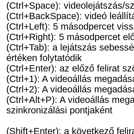
(Ctrl+Space): videolejátszás/s
(Ctrl+BackSpace): videó leállít
(Ctrl+Left): 5 másodpercet vis
(Ctrl+Right): 5 másodpercet el
(Ctrl+Tab): a lejátszás sebessé
értéken folytatódik
(Ctrl+Enter): az előző felirat 
(Ctrl+1): A videoállás megadás
(Ctrl+2): A videoállás megadás
(Ctrl+Alt+P): A videoállás mega
szinkronizálási pontjaként
(Shift+Enter): a következő fel