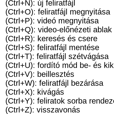
(Ctrl+N): új feliratfájl
(Ctrl+O): feliratfájl megnyitása
(Ctrl+P): videó megnyitása
(Ctrl+Q): video-előnézeti ablak
(Ctrl+R): keresés és csere
(Ctrl+S): feliratfájl mentése
(Ctrl+T): feliratfájl szétvágása
(Ctrl+U): fordító mód be- és k
(Ctrl+V): beillesztés
(Ctrl+W): feliratfájl bezárása
(Ctrl+X): kivágás
(Ctrl+Y): feliratok sorba rende
(Ctrl+Z): visszavonás