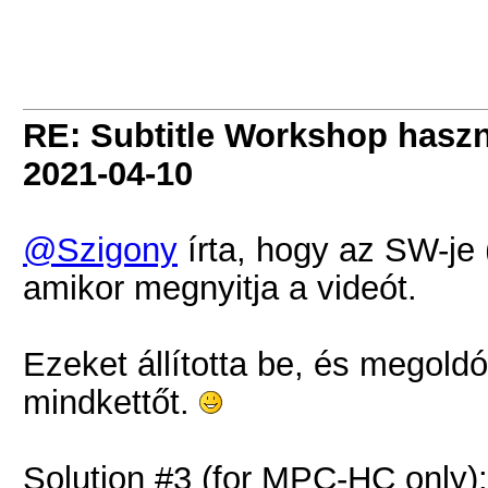
RE: Subtitle Workshop haszn
2021-04-10
@Szigony
írta, hogy az SW-je (
amikor megnyitja a videót.
Ezeket állította be, és megoldó
mindkettőt.
Solution #3 (for MPC-HC only):