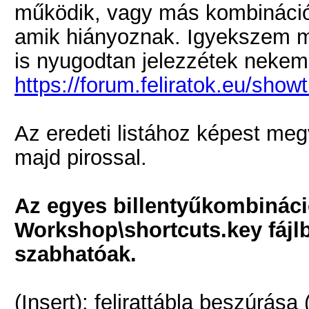
működik, vagy más kombinációv
amik hiányoznak. Igyekszem majd
is nyugodtan jelezzétek nekem 
https://forum.feliratok.eu/sho
Az eredeti listához képest meg
majd pirossal.
Az egyes billentyűkombináció
Workshop\shortcuts.key fájl
szabhatóak.
(Insert): felirattábla beszúrása (