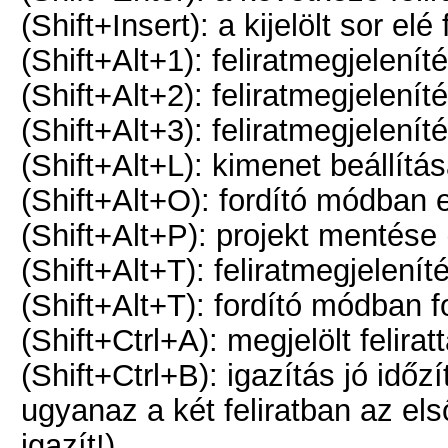
(Shift+Insert): a kijelölt sor elé
(Shift+Alt+1): feliratmegjeleníté
(Shift+Alt+2): feliratmegjelenít
(Shift+Alt+3): feliratmegjeleníté
(Shift+Alt+L): kimenet beállítás
(Shift+Alt+O): fordító módban 
(Shift+Alt+P): projekt mentése 
(Shift+Alt+T): feliratmegjelenít
(Shift+Alt+T): fordító módban
(Shift+Ctrl+A): megjelölt felirat
(Shift+Ctrl+B): igazítás jó időz
ugyanaz a két feliratban az els
igazít!)