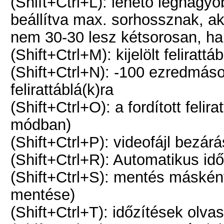
(Shift+Ctrl+L): lehető legnagyo
beállítva max. sorhossznak, a
nem 30-30 lesz kétsorosan, h
(Shift+Ctrl+M): kijelölt feliratt
(Shift+Ctrl+N): -100 ezredmásod
felirattáblá(k)ra
(Shift+Ctrl+O): a fordított felir
módban)
(Shift+Ctrl+P): videofájl bezár
(Shift+Ctrl+R): Automatikus id
(Shift+Ctrl+S): mentés másként 
mentése)
(Shift+Ctrl+T): időzítések olvas