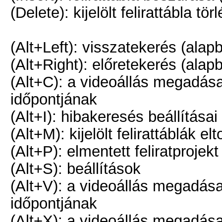
(Delete): kijelölt felirattábla tör
(Alt+Left): visszatekerés (alap
(Alt+Right): előretekerés (alap
(Alt+C): a videoállás megadása a
időpontjának
(Alt+I): hibakeresés beállításai
(Alt+M): kijelölt felirattáblák e
(Alt+P): elmentett feliratproje
(Alt+S): beállítások
(Alt+V): a videoállás megadása a
időpontjának
(Alt+X): a videoállás megadása a