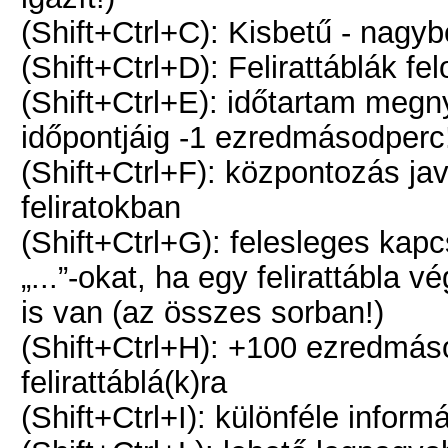
(Shift+Ctrl+C): Kisbetű - nagy
(Shift+Ctrl+D): Felirattáblák f
(Shift+Ctrl+E): időtartam megn
időpontjáig -1 ezredmásodperc
(Shift+Ctrl+F): központozás javí
feliratokban
(Shift+Ctrl+G): felesleges kapcs
„...”-okat, ha egy felirattábla 
is van (az összes sorban!)
(Shift+Ctrl+H): +100 ezredmásod
felirattáblá(k)ra
(Shift+Ctrl+I): különféle inform