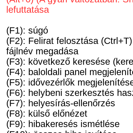
lefuttatása
(F1): súgó
(F2): Felirat felosztása (Ctrl+T
fájlnév megadása
(F3): következő keresése (ker
(F4): baloldali panel megjelenít
(F5): idővezérlők megjelenítése
(F6): helybeni szerkesztés has
(F7): helyesírás-ellenőrzés
(F8): külső előnézet
(F9): hibakeresés ismétlése