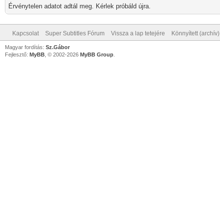
Érvénytelen adatot adtál meg. Kérlek próbáld újra.
Kapcsolat
Super Subtitles Fórum
Vissza a lap tetejére
Könnyített (archív
Magyar fordítás:
Sz.Gábor
Fejlesztő:
MyBB
, © 2002-2026
MyBB Group
.