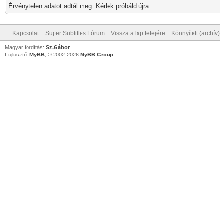
Érvénytelen adatot adtál meg. Kérlek próbáld újra.
Kapcsolat
Super Subtitles Fórum
Vissza a lap tetejére
Könnyített (archív
Magyar fordítás:
Sz.Gábor
Fejlesztő:
MyBB
, © 2002-2026
MyBB Group
.