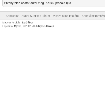
Érvénytelen adatot adtál meg. Kérlek próbáld újra.
Kapcsolat
Super Subtitles Fórum
Vissza a lap tetejére
Könnyített (archív
Magyar fordítás:
Sz.Gábor
Fejlesztő:
MyBB
, © 2002-2026
MyBB Group
.