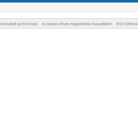
Könnyített (archív) mód
Az összes fórum megjelölése olvasottként.
RSS hírforrá