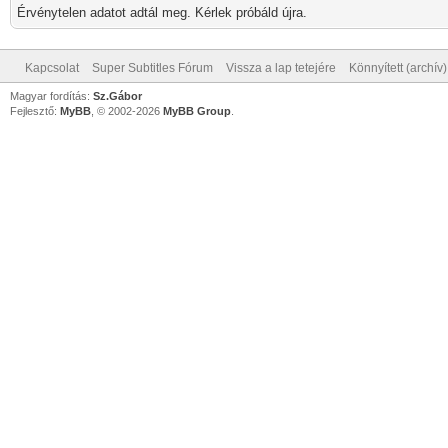
Érvénytelen adatot adtál meg. Kérlek próbáld újra.
Kapcsolat
Super Subtitles Fórum
Vissza a lap tetejére
Könnyített (archív
Magyar fordítás:
Sz.Gábor
Fejlesztő:
MyBB
, © 2002-2026
MyBB Group
.