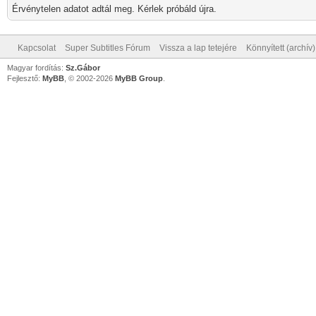
Érvénytelen adatot adtál meg. Kérlek próbáld újra.
Kapcsolat
Super Subtitles Fórum
Vissza a lap tetejére
Könnyített (archív
Magyar fordítás:
Sz.Gábor
Fejlesztő:
MyBB
, © 2002-2026
MyBB Group
.