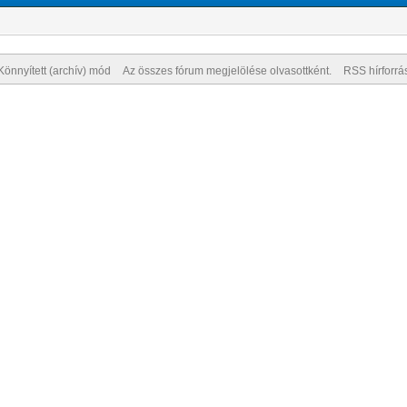
Könnyített (archív) mód
Az összes fórum megjelölése olvasottként.
RSS hírforrá