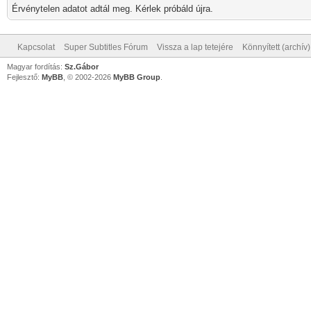
Érvénytelen adatot adtál meg. Kérlek próbáld újra.
Kapcsolat
Super Subtitles Fórum
Vissza a lap tetejére
Könnyített (archív
Magyar fordítás:
Sz.Gábor
Fejlesztő:
MyBB
, © 2002-2026
MyBB Group
.