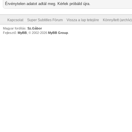
Érvénytelen adatot adtál meg. Kérlek próbáld újra.
Kapcsolat
Super Subtitles Fórum
Vissza a lap tetejére
Könnyített (archív
Magyar fordítás:
Sz.Gábor
Fejlesztő:
MyBB
, © 2002-2026
MyBB Group
.