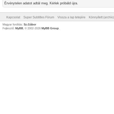
Érvénytelen adatot adtál meg. Kérlek próbáld újra.
Kapcsolat
Super Subtitles Fórum
Vissza a lap tetejére
Könnyített (archív
Magyar fordítás:
Sz.Gábor
Fejlesztő:
MyBB
, © 2002-2026
MyBB Group
.