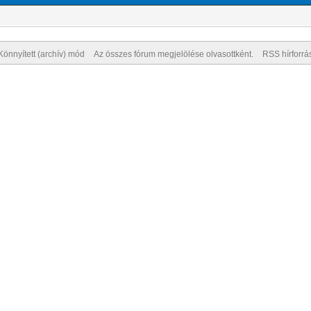
Könnyített (archív) mód
Az összes fórum megjelölése olvasottként.
RSS hírforrá