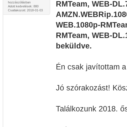
RMTeam, WEB-DL.
hozzászólásban
Adott kedvelések: 880
Csatlakozott: 2018-01-03
AMZN.WEBRip.108
WEB.1080p-RMTeam
RMTeam, WEB-DL.1
beküldve.
Én csak javítottam a
Jó szórakozást! Kös
Találkozunk 2018. ő