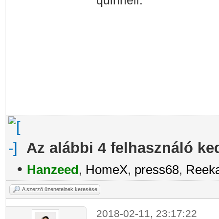
quinnell.
Az alábbi 4 felhasználó ke
•
Hanzeed
,
HomeX
,
press68
,
Reek
A szerző üzeneteinek keresése
2018-02-11, 23:17:22