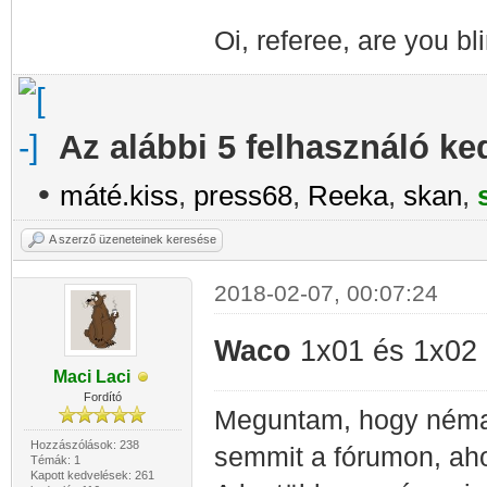
Oi, referee, are you bl
Az alábbi 5 felhasználó ke
•
máté.kiss
,
press68
,
Reeka
,
skan
,
A szerző üzeneteinek keresése
2018-02-07, 00:07:24
Waco
1x01 és 1x02 
Maci Laci
Fordító
Meguntam, hogy néma 
Hozzászólások: 238
semmit a fórumon, ah
Témák: 1
Kapott kedvelések: 261