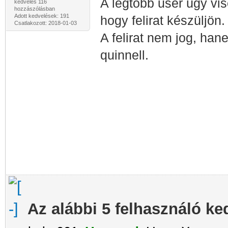
A legtöbb user úgy vis
kedvelés 116
hozzászólásban
Adott kedvelések: 191
hogy felirat készüljön
Csatlakozott: 2018-01-03
A felirat nem jog, hane
quinnell.
Az alábbi 5 felhasználó ke