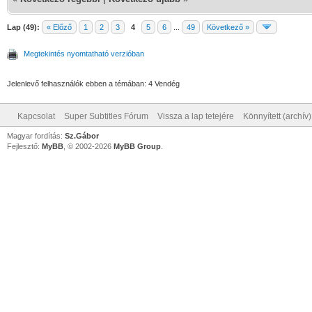
Lap (49):
« Előző
1
2
3
4
5
6
...
49
Következő »
Megtekintés nyomtatható verzióban
Jelenlevő felhasználók ebben a témában: 4 Vendég
Kapcsolat
Super Subtitles Fórum
Vissza a lap tetejére
Könnyített (archív
Magyar fordítás:
Sz.Gábor
Fejlesztő:
MyBB
, © 2002-2026
MyBB Group
.