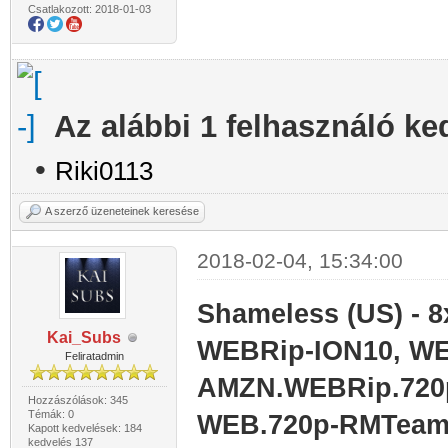
Csatlakozott: 2018-01-03
Az alábbi 1 felhasználó ke
•
Riki0113
A szerző üzeneteinek keresése
2018-02-04, 15:34:00
Shameless (US) - 
Kai_Subs
WEBRip-ION10, W
Feliratadmin
AMZN.WEBRip.720
Hozzászólások: 345
Témák: 0
WEB.720p-RMTeam,
Kapott kedvelések: 184
kedvelés 137