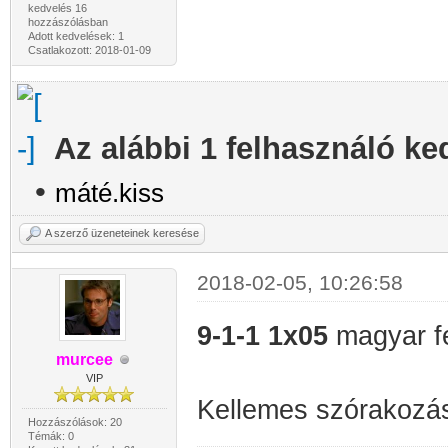
kedvelés 16
hozzászólásban
Adott kedvelések: 1
Csatlakozott: 2018-01-09
Az alábbi 1 felhasználó ke
•
máté.kiss
A szerző üzeneteinek keresése
2018-02-05, 10:26:58
9-1-1 1x05
magyar fe
murcee
VIP
Kellemes szórakozá
Hozzászólások: 20
Témák: 0