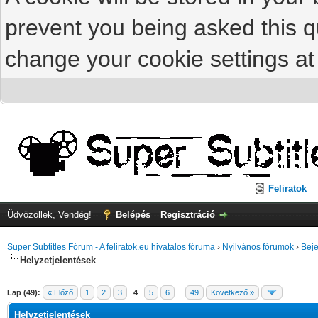
prevent you being asked this qu
change your cookie settings at 
Feliratok
Üdvözöllek, Vendég!
Belépés
Regisztráció
Super Subtitles Fórum - A feliratok.eu hivatalos fóruma
›
Nyilvános fórumok
›
Beje
Helyzetjelentések
Lap (49):
« Előző
1
2
3
4
5
6
...
49
Következő »
Helyzetjelentések