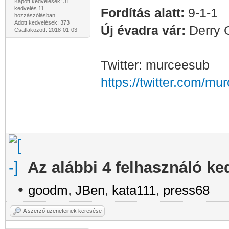
Kapott kedvelések: 31
kedvelés 11
Fordítás alatt:
9-1-1
hozzászólásban
Adott kedvelések: 373
Új évadra vár:
Derry G
Csatlakozott: 2018-01-03
Twitter: murceesub
https://twitter.com/mu
Az alábbi 4 felhasználó ke
•
goodm
,
JBen
,
kata111
,
press68
A szerző üzeneteinek keresése