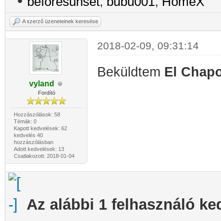
•
beforesunset
,
bubu001
,
HomeX
A szerző üzeneteinek keresése
2018-02-09, 09:31:14
Beküldtem
El Chap
vyland
Fordító
Hozzászólások: 58
Témák: 0
Kapott kedvelések: 62
kedvelés 40
hozzászólásban
Adott kedvelések: 13
Csatlakozott: 2018-01-04
Az alábbi 1 felhasználó ke