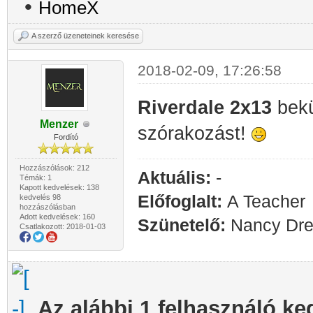
•
HomeX
A szerző üzeneteinek keresése
2018-02-09, 17:26:58
Riverdale 2x13
bekü
Menzer
szórakozást!
Fordító
Hozzászólások: 212
Aktuális:
-
Témák: 1
Kapott kedvelések: 138
Előfoglalt:
A Teacher
kedvelés 98
hozzászólásban
Adott kedvelések: 160
Szünetelő:
Nancy Drew
Csatlakozott: 2018-01-03
Az alábbi 1 felhasználó ke