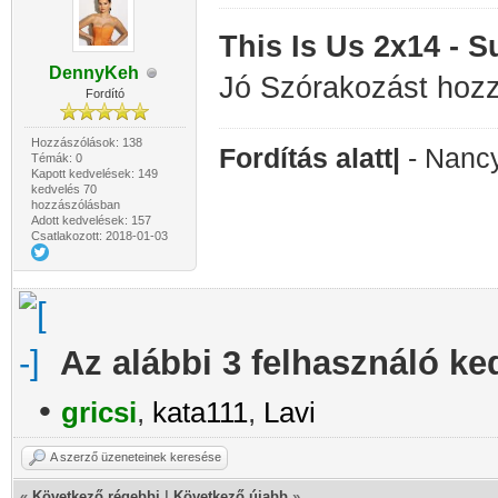
This Is Us 2x14 -
DennyKeh
Jó Szórakozást hoz
Fordító
Hozzászólások: 138
Fordítás alatt|
- Nanc
Témák: 0
Kapott kedvelések: 149
kedvelés 70
hozzászólásban
Adott kedvelések: 157
Csatlakozott: 2018-01-03
Az alábbi 3 felhasználó ke
•
gricsi
,
kata111
,
Lavi
A szerző üzeneteinek keresése
«
Következő régebbi
|
Következő újabb
»