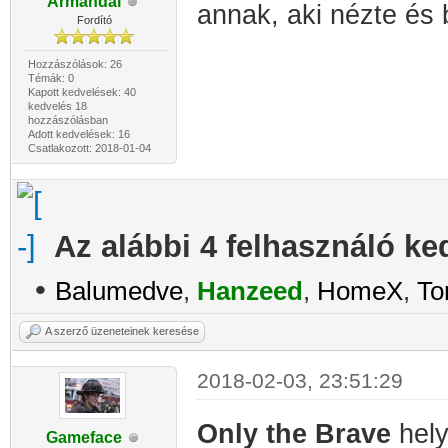
Armandai
annak, aki nézte és
Fordító
Hozzászólások: 26
Témák: 0
Kapott kedvelések: 40
kedvelés 18
hozzászólásban
Adott kedvelések: 16
Csatlakozott: 2018-01-04
Az alábbi 4 felhasználó ke
•
Balumedve
,
Hanzeed
,
HomeX
,
To
A szerző üzeneteinek keresése
2018-02-03, 23:51:29
Only the Brave
hely
Gameface