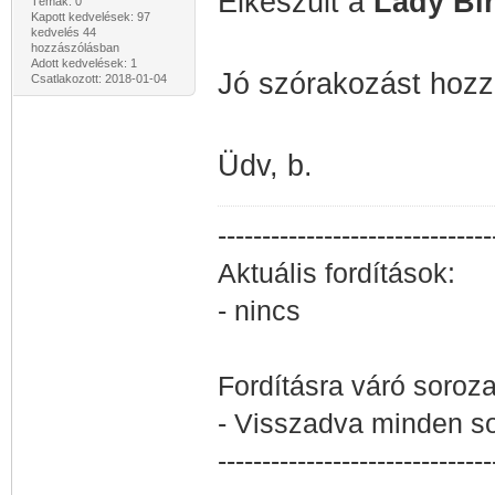
Elkészült a
Lady Bi
Témák: 0
Kapott kedvelések: 97
kedvelés 44
hozzászólásban
Adott kedvelések: 1
Jó szórakozást hoz
Csatlakozott: 2018-01-04
Üdv, b.
-------------------------------
Aktuális fordítások:
- nincs
Fordításra váró soroza
- Visszadva minden sor
-------------------------------