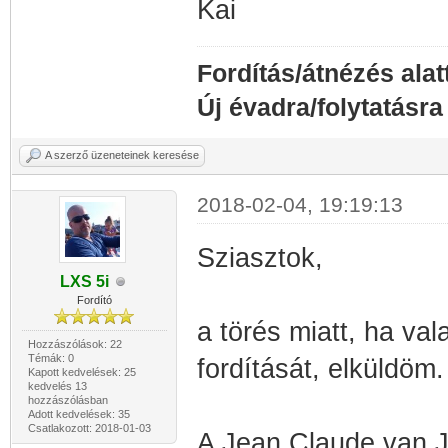
Kai
Fordítás/átnézés alat
Új évadra/folytatásra
A szerző üzeneteinek keresése
2018-02-04, 19:19:13
Sziasztok,
LXS 5i
Fordító
a törés miatt, ha va
Hozzászólások: 22
Témák: 0
fordítását, elküldöm
Kapott kedvelések: 25
kedvelés 13
hozzászólásban
Adott kedvelések: 35
Csatlakozott: 2018-01-03
A Jean Claude van J