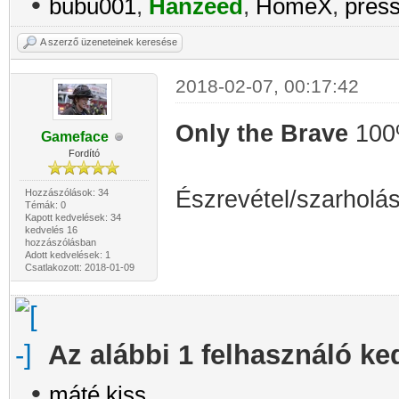
•
bubu001
,
Hanzeed
,
HomeX
,
pres
A szerző üzeneteinek keresése
2018-02-07, 00:17:42
Only the Brave
100
Gameface
Fordító
Észrevétel/szarholás
Hozzászólások: 34
Témák: 0
Kapott kedvelések: 34
kedvelés 16
hozzászólásban
Adott kedvelések: 1
Csatlakozott: 2018-01-09
Az alábbi 1 felhasználó ke
•
máté.kiss