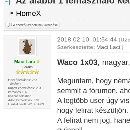
Az alábbi 1 felhasználó ke
•
HomeX
A szerző üzeneteinek keresése
2018-02-10, 01:54:44
(
Üze
Szerkesztette:
Maci Laci
.
)
Waco
1x03
, magyar,
Maci Laci
Fordító
Meguntam, hogy néma 
Hozzászólások: 238
Témák: 1
Kapott kedvelések: 261
semmit a fórumon, ah
kedvelés 116
hozzászólásban
A legtöbb user úgy vis
Adott kedvelések: 191
Csatlakozott: 2018-01-03
hogy felirat készüljön
A felirat nem jog, hane