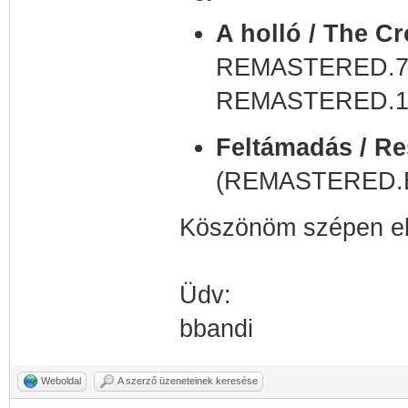
A holló / The Cr
REMASTERED.7
REMASTERED.1
Feltámadás / Re
(REMASTERED.B
Köszönöm szépen elő
Üdv:
bbandi
Weboldal
A szerző üzeneteinek keresése