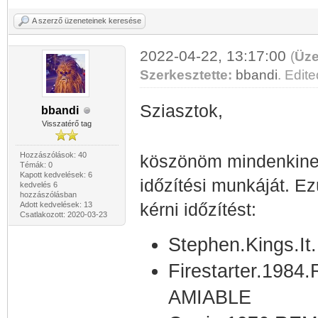
A szerző üzeneteinek keresése
2022-04-22, 13:17:00
(
Üze
Szerkesztette:
bbandi
. Edite
Sziasztok,
bbandi
Visszatérő tag
Hozzászólások: 40
köszönöm mindenkinek 
Témák: 0
Kapott kedvelések: 6
időzítési munkáját. E
kedvelés 6
hozzászólásban
Adott kedvelések: 13
kérni időzítést:
Csatlakozott: 2020-03-23
Stephen.Kings.
Firestarter.198
AMIABLE