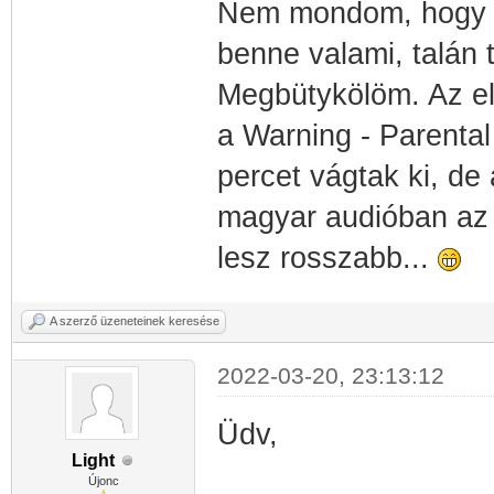
Nem mondom, hogy n
benne valami, talán t
Megbütykölöm. Az el
a Warning - Parenta
percet vágtak ki, de a
magyar audióban az a
lesz rosszabb...
A szerző üzeneteinek keresése
2022-03-20, 23:13:12
Üdv,
Light
Újonc