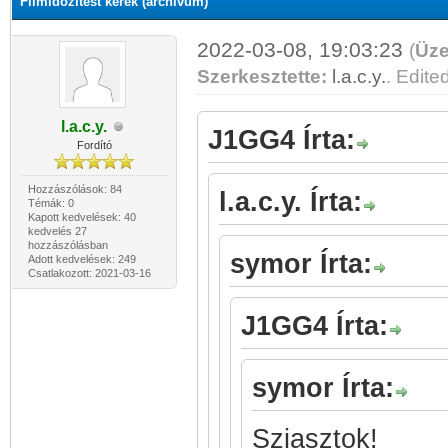
Filmidőzítést kérek (archívum)
2022-03-08, 19:03:23
(
Üze
Szerkesztette:
l.a.c.y.
. Edited
l.a.c.y.
J1GG4 Írta:
Fordító
Hozzászólások: 84
l.a.c.y. Írta:
Témák: 0
Kapott kedvelések: 40
kedvelés 27
hozzászólásban
symor Írta:
Adott kedvelések: 249
Csatlakozott: 2021-03-16
J1GG4 Írta:
symor Írta:
Sziasztok!