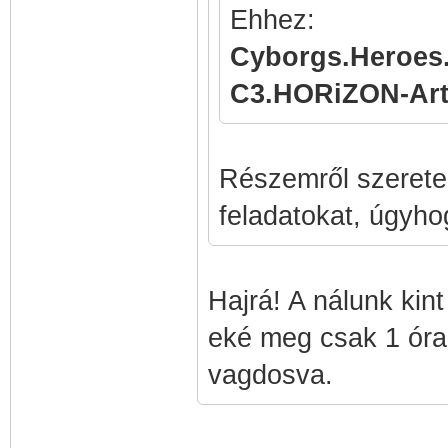
Ehhez:
Cyborgs.Heroes.
C3.HORiZON-Ar
Részemről szeret
feladatokat, úgyho
Hajrá! A nálunk kin
eké meg csak 1 óra
vagdosva.