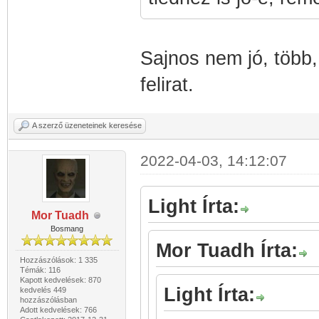
Sajnos nem jó, több,
felirat.
A szerző üzeneteinek keresése
2022-04-03, 14:12:07
Light Írta:
Mor Tuadh
Bosmang
Mor Tuadh Írta:
Hozzászólások: 1 335
Témák: 116
Kapott kedvelések: 870
Light Írta:
kedvelés 449
hozzászólásban
Adott kedvelések: 766