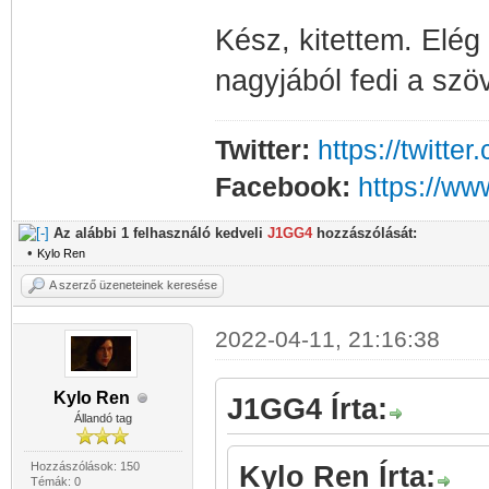
Kész, kitettem. Elég
nagyjából fedi a szö
Twitter:
https://twitt
Facebook:
https://w
Az alábbi 1 felhasználó kedveli
J1GG4
hozzászólását:
•
Kylo Ren
A szerző üzeneteinek keresése
2022-04-11, 21:16:38
Kylo Ren
J1GG4 Írta:
Állandó tag
Hozzászólások: 150
Kylo Ren Írta:
Témák: 0