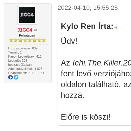
2022-04-10, 15:55:25
Kylo Ren Írta:
J1GG4
Feliratadmin
Üdv!
Hozzászólások: 839
Témák: 2
Kapott kedvelések: 412
Az
Ichi.The.Killer
kedvelés 303
hozzászólásban
Adott kedvelések: 1 873
fent levő verziójáho
Csatlakozott: 2017-12-31
oldalon található, 
hozzá.
Előre is köszi!