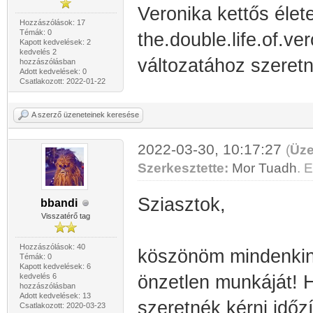
Veronika kettős élet
Hozzászólások: 17
Témák: 0
the.double.life.of.v
Kapott kedvelések: 2
kedvelés 2
változatához szeretné
hozzászólásban
Adott kedvelések: 0
Csatlakozott: 2022-01-22
A szerző üzeneteinek keresése
2022-03-30, 10:17:27
(
Üze
Szerkesztette:
Mor Tuadh
. E
Sziasztok,
bbandi
Visszatérő tag
Hozzászólások: 40
köszönöm mindenkine
Témák: 0
Kapott kedvelések: 6
kedvelés 6
önzetlen munkáját! 
hozzászólásban
Adott kedvelések: 13
szeretnék kérni időzí
Csatlakozott: 2020-03-23