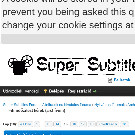
prevent you being asked this qu
change your cookie settings at 
Feliratok
Üdvözöllek, Vendég!
Belépés
Regisztráció
Super Subtitles Fórum - A feliratok.eu hivatalos fóruma
›
Nyilvános fórumok
›
Arch
Filmidőzítést kérek (archívum)
Lap (18):
« Előző
1
...
13
14
15
16
17
18
Következő »