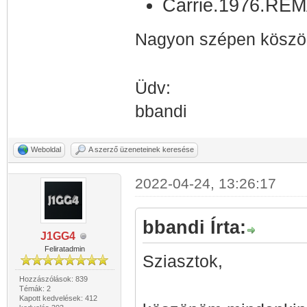
Carrie.1976.RE
Nagyon szépen köszön
Üdv:
bbandi
Weboldal
A szerző üzeneteinek keresése
2022-04-24, 13:26:17
bbandi Írta:
J1GG4
Feliratadmin
Sziasztok,
Hozzászólások: 839
Témák: 2
Kapott kedvelések: 412