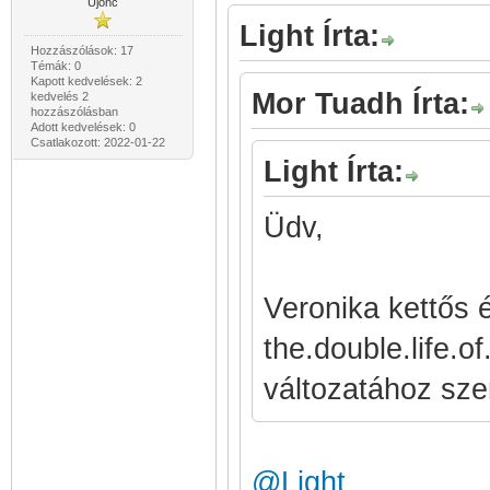
Újonc
Light Írta:
Hozzászólások: 17
Témák: 0
Kapott kedvelések: 2
Mor Tuadh Írta:
kedvelés 2
hozzászólásban
Adott kedvelések: 0
Csatlakozott: 2022-01-22
Light Írta:
Üdv,
Veronika kettős é
the.double.life.
változatához szer
@Light