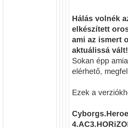
Hálás volnék a
elkészített oro
ami az ismert 
aktuálissá vált!
Sokan épp amiat
elérhető, megfe
Ezek a verziókh
Cyborgs.Heroe
4.AC3.HORiZO