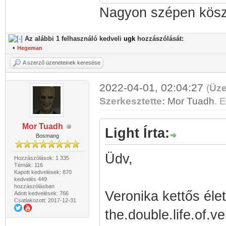
Nagyon szépen kös
Az alábbi 1 felhasználó kedveli
ugk
hozzászólását:
•
Hegeman
A szerző üzeneteinek keresése
2022-04-01, 02:04:27
(
Üze
Szerkesztette:
Mor Tuadh
. E
Mor Tuadh
Light Írta:
Bosmang
Üdv,
Hozzászólások: 1 335
Témák: 116
Kapott kedvelések: 870
kedvelés 449
hozzászólásban
Veronika kettős éle
Adott kedvelések: 766
Csatlakozott: 2017-12-31
the.double.life.of.