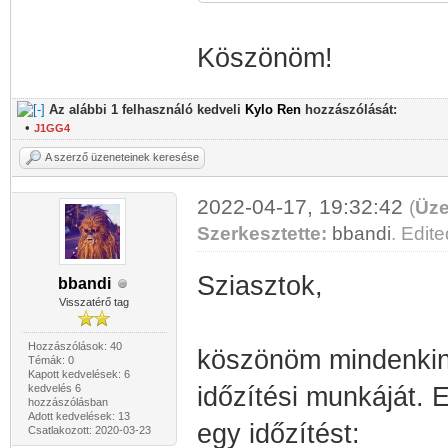
Köszönöm!
Az alábbi 1 felhasználó kedveli
Kylo Ren
hozzászólását:
•
J1GG4
A szerző üzeneteinek keresése
2022-04-17, 19:32:42
(
Üze
Szerkesztette:
bbandi
. Edite
Sziasztok,
bbandi
Visszatérő tag
Hozzászólások: 40
köszönöm mindenkine
Témák: 0
Kapott kedvelések: 6
kedvelés 6
időzítési munkáját. 
hozzászólásban
Adott kedvelések: 13
egy időzítést:
Csatlakozott: 2020-03-23