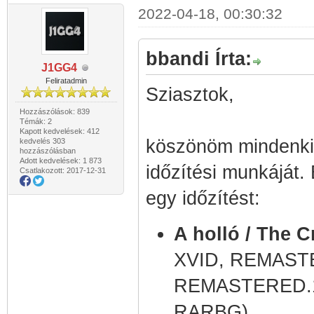
2022-04-18, 00:30:32
bbandi Írta:
J1GG4
Feliratadmin
Sziasztok,
Hozzászólások: 839
Témák: 2
Kapott kedvelések: 412
köszönöm mindenkin
kedvelés 303
hozzászólásban
Adott kedvelések: 1 873
időzítési munkáját.
Csatlakozott: 2017-12-31
egy időzítést:
A holló / The C
XVID, REMAST
REMASTERED.1
RARBG)