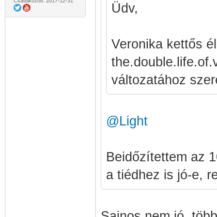
Csatlakozott: 2017-12-31
Üdv,
Veronika kettős é
the.double.life.o
változatához szere
@Light
Beidőzítettem az 1
a tiédhez is jó-e, 
Sajnos nem jó, több