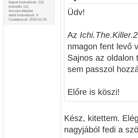
Kapott kedvelések: 215
kedvelés 121
Üdv!
hozzászólásban
Adott kedvelések: 8
Csatlakozott: 2018-01-03
Az
Ichi.The.Kille
nmagon fent levő v
Sajnos az oldalon 
sem passzol hozzá
Előre is köszi!
Kész, kitettem. Elég
nagyjából fedi a sz