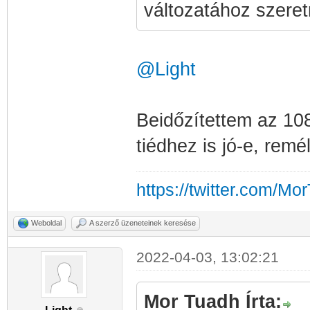
változatához szeretn
@Light
Beidőzítettem az 108
tiédhez is jó-e, remé
https://twitter.com/Mo
Weboldal
A szerző üzeneteinek keresése
2022-04-03, 13:02:21
Mor Tuadh Írta: