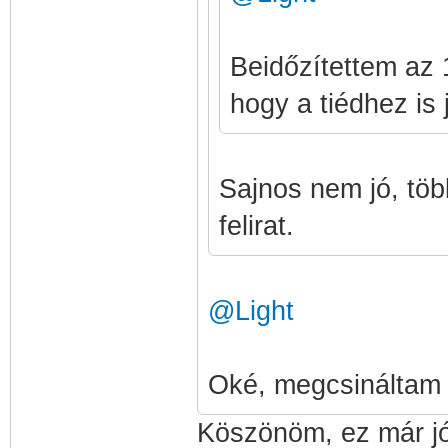
Beidőzítettem az 
hogy a tiédhez is 
Sajnos nem jó, töb
felirat.
@Light
Oké, megcsináltam a
Köszönöm, ez már jó