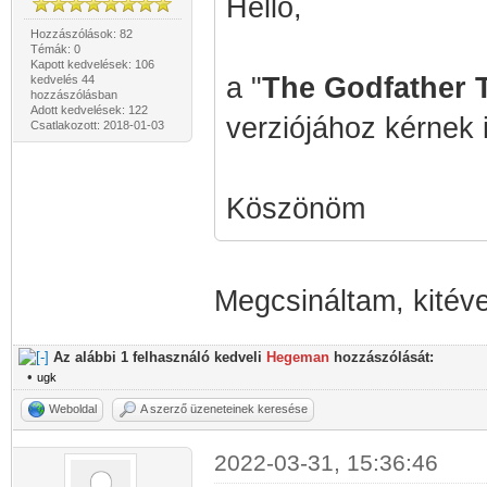
Hello,
Hozzászólások: 82
Témák: 0
Kapott kedvelések: 106
a "
The Godfather T
kedvelés 44
hozzászólásban
Adott kedvelések: 122
verziójához kérnek 
Csatlakozott: 2018-01-03
Köszönöm
Megcsináltam, kitéve
Az alábbi 1 felhasználó kedveli
Hegeman
hozzászólását:
•
ugk
Weboldal
A szerző üzeneteinek keresése
2022-03-31, 15:36:46