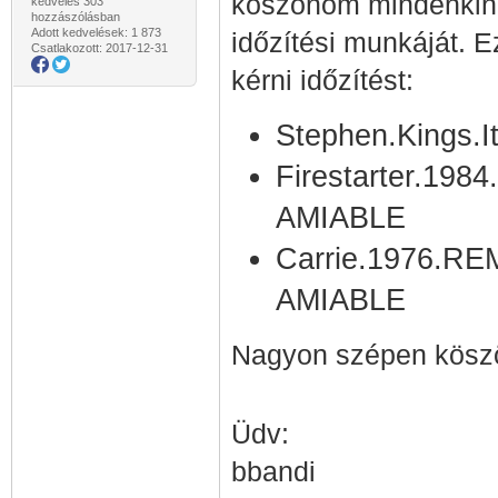
köszönöm mindenkinek
kedvelés 303
hozzászólásban
Adott kedvelések: 1 873
időzítési munkáját. 
Csatlakozott: 2017-12-31
kérni időzítést:
Stephen.Kings.
Firestarter.19
AMIABLE
Carrie.1976.R
AMIABLE
Nagyon szépen köszö
Üdv:
bbandi