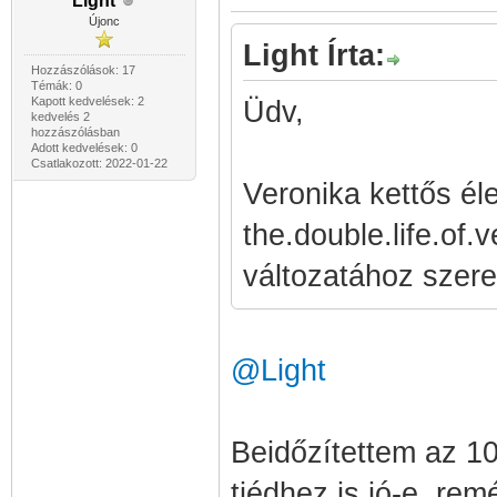
Light
Újonc
Light Írta:
Hozzászólások: 17
Témák: 0
Kapott kedvelések: 2
Üdv,
kedvelés 2
hozzászólásban
Adott kedvelések: 0
Csatlakozott: 2022-01-22
Veronika kettős él
the.double.life.of
változatához szeret
@Light
Beidőzítettem az 10
tiédhez is jó-e, rem