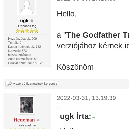
Hello,
ugk
Őshonos tag
a "
The Godfather T
Hozzászólások: 909
Témák: 0
verziójához kérnek i
Kapott kedvelések: 782
kedvelés 573
hozzászólásban
Adott kedvelések: 80
Csatlakozott: 2018-01-29
Köszönöm
A szerző üzeneteinek keresése
2022-03-31, 13:19:39
ugk Írta:
Hegeman
Feliratadmin