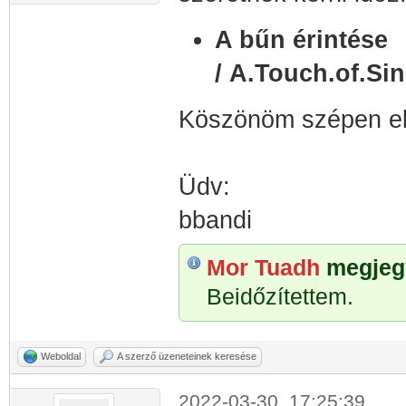
A bűn érintése
/ A.Touch.of.S
Köszönöm szépen elő
Üdv:
bbandi
Mor Tuadh
megjegy
Beidőzítettem.
Weboldal
A szerző üzeneteinek keresése
2022-03-30, 17:25:39