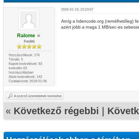
2026-01-19, 23:23:07
Amíg a hdencode.org (remélhetőleg) fe
azért jobb a maga 1 MB/sec-es sebességé
Ralome
Fordító
Hozzászólások: 176
Témák: 0
Kapott kedvelések: 83
kedvelés 63
hozzászólásban
Adott kedvelések: 142
Csatlakozott: 2018-01-06
A szerző üzeneteinek keresése
«
Következő régebbi
|
Követk