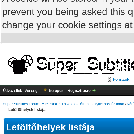
prevent you being asked this qu
change your cookie settings at 
Feliratok
Üdvözöllek, Vendég!
Belépés
Regisztráció
Super Subtitles Fórum - A feliratok.eu hivatalos fóruma
›
Nyilvános fórumok
›
Kéré
Letöltőhelyek listája
Letöltőhelyek listája