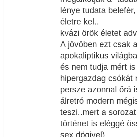
lénye tudata belefér
életre kel..
kvázi örök életet ad
A jövőben ezt csak 
apokaliptikus világb
és nem tudja mért is
hipergazdag csókát 
persze azonnal őrá 
álretró modern mégis
teszi..mert a soroza
történet is eléggé ö
sex dögivel)