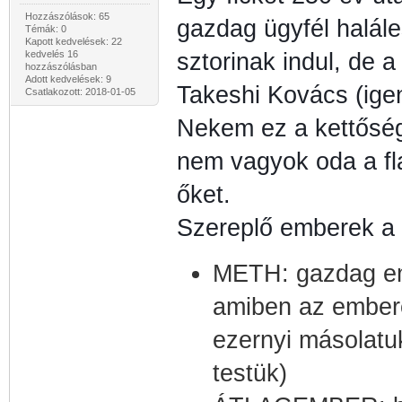
Hozzászólások: 65
gazdag ügyfél halál
Témák: 0
Kapott kedvelések: 22
kedvelés 16
sztorinak indul, de a
hozzászólásban
Adott kedvelések: 9
Takeshi Kovács (igen 
Csatlakozott: 2018-01-05
Nekem ez a kettőség
nem vagyok oda a fl
őket.
Szereplő emberek a 
METH: gazdag emb
amiben az emberek
ezernyi másolatuk
testük)