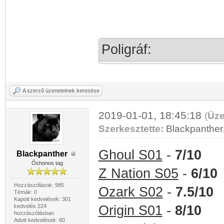
Poligráf:
A szerző üzeneteinek keresése
2019-01-01, 18:45:18
(
Üze
Szerkesztette:
Blackpanther
Ghoul S01
-
7/10
Blackpanther
Őshonos tag
Z Nation S05
-
6/10
Hozzászólások: 985
Ozark S02
-
7.5/10
Témák: 0
Kapott kedvelések: 301
kedvelés 224
Origin S01
-
8/10
hozzászólásban
Adott kedvelések: 60