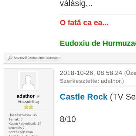
válásig...
O fată ca ea...
Eudoxiu de Hurmuza
A szerző üzeneteinek keresése
2018-10-26, 08:58:24
(
Üze
Szerkesztette:
adathor
.
)
Castle Rock
(TV Se
adathor
Visszatérő tag
Hozzászólások: 45
8/10
Témák: 0
Kapott kedvelések: 14
kedvelés 7
hozzászólásban