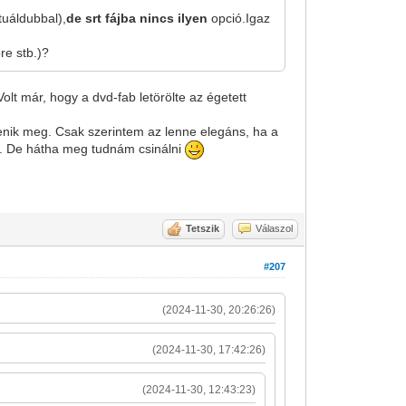
rtuáldubbal),
de srt fájba nincs ilyen
opció.Igaz
re stb.)?
lt már, hogy a dvd-fab letörölte az égetett
jelenik meg. Csak szerintem az lenne elegáns, ha a
ég. De hátha meg tudnám csinálni
Tetszik
Válaszol
#207
(2024-11-30, 20:26:26)
(2024-11-30, 17:42:26)
(2024-11-30, 12:43:23)