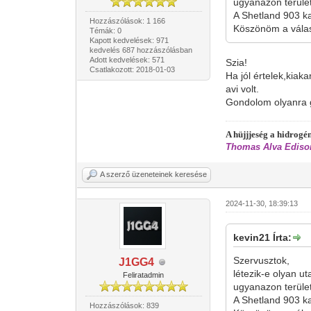
ugyanazon terüle
A Shetland 903 ka
Hozzászólások: 1 166
Köszönöm a válas
Témák: 0
Kapott kedvelések: 971
kedvelés 687 hozzászólásban
Adott kedvelések: 571
Szia!
Csatlakozott: 2018-01-03
Ha jól értelek,kiaka
avi volt.
Gondolom olyanra go
A hüjjjeség a hidrog
Thomas Alva Edison
A szerző üzeneteinek keresése
2024-11-30, 18:39:13
kevin21 Írta:
Szervusztok,
J1GG4
létezik-e olyan ut
Feliratadmin
ugyanazon terüle
A Shetland 903 ka
Hozzászólások: 839