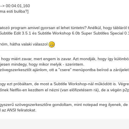
--> 00:04:01,160
ma esti buliba?]
ratozó program amivel gyorsan el lehet tüntetni? Anélkül, hogy tábláról t
ubtitle Edit 3.5.1 és Subtitle Workshop 6.0b Super Subtitles Special 0.
önöm, hátha valaki válaszol
ogy miért zavar, mert engem is zavar. Azt mondják, hogy így különbö
eljesen mindegy, hogy mikor melyik - szerintem.
zövegszerkesztőt ajánlom, ott a "csere" menüpontba beírod a zárójelet,
,hogy ezt próbáltam, de most a Subtitle Workshop-nál működött is. Végr
lsőnek Netflix-en kezdtem el nézni (van előfizetésem rá), de a végén p2p
gyszerű szövegszerkesztőre gondoltam, mint notepad meg ilyenek, de a
 az ANSI feliratokat.