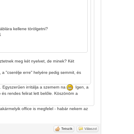
áblára kellene törölgetni?
1
ztetnek meg két nyelvet, de minek? Két
 a "cserélje erre" helyére pedig semmit, és
e. Egyszerűen irritálja a szemem na
Igen, a
 és rendes felirat lett belőle. Köszönöm a
kármelyik office is megfelel - habár nekem az
Tetszik
Válaszol