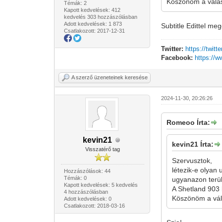
Köszönöm a válas
Témák: 2
Kapott kedvelések: 412
kedvelés 303 hozzászólásban
Adott kedvelések: 1 873
Subtitle Edittel meg
Csatlakozott: 2017-12-31
Twitter:
https://twit
Facebook:
https://
A szerző üzeneteinek keresése
2024-11-30, 20:26:26
Romeoo Írta:
kevin21
kevin21 Írta:
Visszatérő tag
Szervusztok,
létezik-e olyan u
Hozzászólások: 44
Témák: 0
ugyanazon terül
Kapott kedvelések: 5 kedvelés
A Shetland 903 
4 hozzászólásban
Köszönöm a vál
Adott kedvelések: 0
Csatlakozott: 2018-03-16