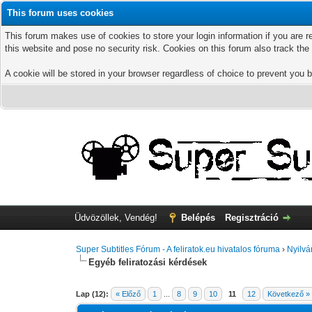
This forum uses cookies
This forum makes use of cookies to store your login information if you are r
this website and pose no security risk. Cookies on this forum also track th
A cookie will be stored in your browser regardless of choice to prevent you b
Üdvözöllek, Vendég!
Belépés
Regisztráció
Super Subtitles Fórum - A feliratok.eu hivatalos fóruma
›
Nyilvá
Egyéb feliratozási kérdések
Lap (12):
« Előző
1
...
8
9
10
11
12
Következő »