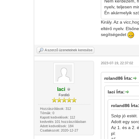
Nem kérdezem, ho
nyelv, teljesen m
Én akármelyik szö
Király. Az a vicc,h
eltérő nyelv. Elsőn
segítségedet
A szerző üzeneteinek keresése
2023-07-19, 22:37:02
roland86 Írta:
laci
laci Írta:
Fordító
roland86 Írta
Hozzászólások: 312
Témák: 0
Szép jó estét.
Kapott kedvelések: 112
Adott egy sor
kedvelés 101 hozzászólásban
Adott kedvelések: 184
Az 1. és a 2. 
Csatlakozott: 2020-12-27
pl: