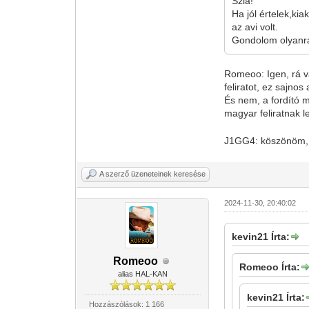
Szia!
Ha jól értelek,kia
az avi volt.
Gondolom olyanra 
Romeoo: Igen, rá va
feliratot, ez sajnos
És nem, a fordító m
magyar feliratnak 
J1GG4: köszönöm,
A szerző üzeneteinek keresése
2024-11-30, 20:40:02
kevin21 Írta:
Romeoo
Romeoo Írta:
alias HAL-KAN
kevin21 Írta:
Hozzászólások: 1 166