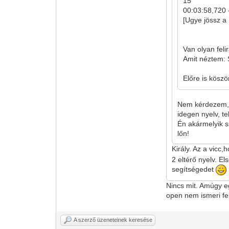
15
00:03:58,720 
[Ugye jössz a 
Van olyan feli
Amit néztem: S
Előre is kösz
Nem kérdezem, h
idegen nyelv, t
Én akármelyik s
lőn!
Király. Az a vicc
2 eltérő nyelv. E
segítségedet
Nincs mit. Amúgy e
open nem ismeri fel
A szerző üzeneteinek keresése