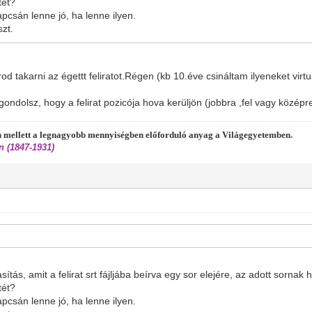
tét?
pcsán lenne jó, ha lenne ilyen.
zt.
rod takarni az égettt feliratot.Régen (kb 10.éve csináltam ilyeneket virt
ndolsz, hogy a felirat pozicója hova kerüljön (jobbra ,fel vagy középre
én mellett a legnagyobb mennyiségben előforduló anyag a Világegyetemben.
 (1847-1931)
asítás, amit a felirat srt fájljába beírva egy sor elejére, az adott sornak 
tét?
pcsán lenne jó, ha lenne ilyen.