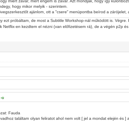
gy miért zavar, mert engem is zavar. Azt mondják, hogy így különbözt
indegy, hogy mikor melyik - szerintem.
vegszerkesztőt ajánlom, ott a "csere" menüpontba beírod a zárójelet, a
ogy ezt próbáltam, de most a Subtitle Workshop-nál működött is. Végre
ek Netflix-en kezdtem el nézni (van előfizetésem rá), de a végén p2p és 
:
ozat: Fauda
évadhoz találtam olyan feliratot ahol nem volt [ jel a mondat elején és ]