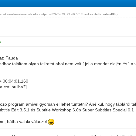
enet szerkesztésének időpontja:
2023-07-19, 21:08:53
.
Szerkesztette:
roland86
.
)
at: Fauda
adhoz találtam olyan feliratot ahol nem volt [ jel a mondat elején és ] a
> 00:04:01,160
a esti buliba?]
tozó program amivel gyorsan el lehet tüntetni? Anélkül, hogy tábláról tá
btitle Edit 3.5.1 és Subtitle Workshop 6.0b Super Subtitles Special 0.1
öm, hátha valaki válaszol