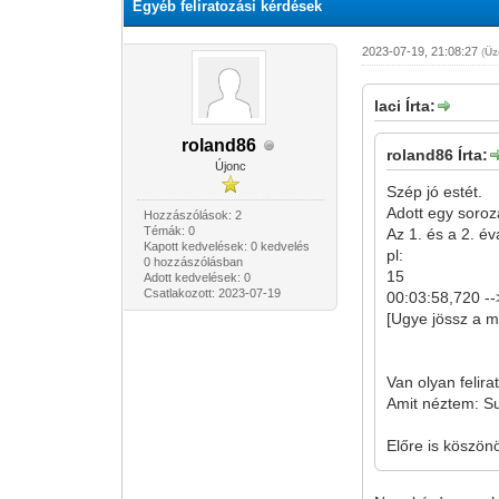
Egyéb feliratozási kérdések
2023-07-19, 21:08:27
(
Üz
laci Írta:
roland86
roland86 Írta:
Újonc
Szép jó estét.
Adott egy soroz
Hozzászólások: 2
Témák: 0
Az 1. és a 2. év
Kapott kedvelések: 0 kedvelés
pl:
0 hozzászólásban
15
Adott kedvelések: 0
Csatlakozott: 2023-07-19
00:03:58,720 --
[Ugye jössz a m
Van olyan felira
Amit néztem: Su
Előre is köszön