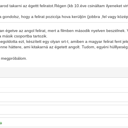
karod takarni az égettt feliratot.Régen (kb 10.éve csináltam ilyeneket vi
gondolsz, hogy a felirat pozicója hova kerüljön (jobbra ,fel vagy közép
n égetve az angol felirat, mert a filmben második nyelven beszélnek. Vo
 a másik csoportba tartozik.
egoldotta ezt, készített egy olyan srt-t, amiben a magyar felirat fent 
lenne háttere, ami kitakarná az égetett angolt. Tudom, egyéni hülllyes
 megpróbálom.