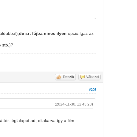
uáldubbal),
de srt fájba nincs ilyen
opció.Igaz az
 stb.)?
Tetszik
Válaszol
#205
(2024-11-30, 12:43:23)
háttér-téglalapot ad, eltakarva így a film