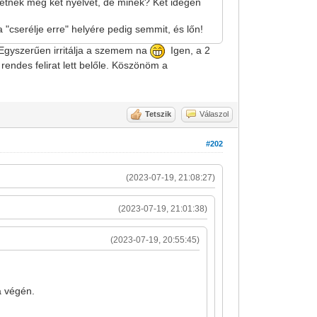
etnek meg két nyelvet, de minek? Két idegen
 "cserélje erre" helyére pedig semmit, és lőn!
. Egyszerűen irritálja a szemem na
Igen, a 2
rendes felirat lett belőle. Köszönöm a
Tetszik
Válaszol
#202
(2023-07-19, 21:08:27)
(2023-07-19, 21:01:38)
(2023-07-19, 20:55:45)
 a végén.