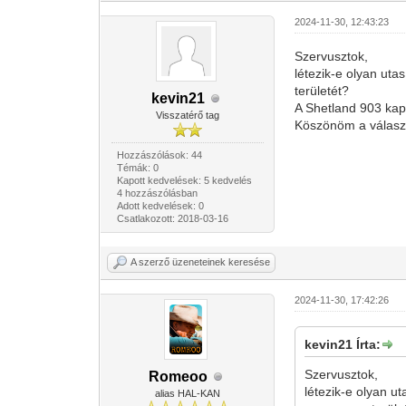
2024-11-30, 12:43:23
Szervusztok,
létezik-e olyan utas
területét?
kevin21
A Shetland 903 kapc
Visszatérő tag
Köszönöm a válasz
Hozzászólások: 44
Témák: 0
Kapott kedvelések: 5 kedvelés
4 hozzászólásban
Adott kedvelések: 0
Csatlakozott: 2018-03-16
A szerző üzeneteinek keresése
2024-11-30, 17:42:26
kevin21 Írta:
Szervusztok,
Romeoo
létezik-e olyan ut
alias HAL-KAN