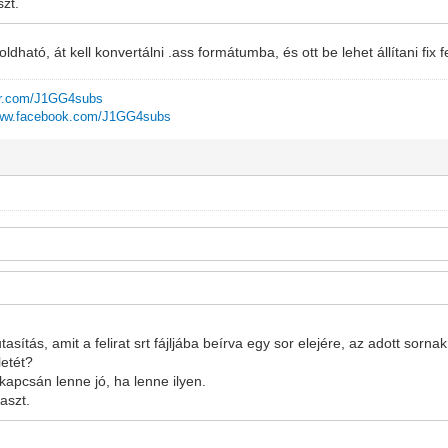
zt.
oldható, át kell konvertálni .ass formátumba, és ott be lehet állítani fix f
ter.com/J1GG4subs
www.facebook.com/J1GG4subs
tasítás, amit a felirat srt fájljába beírva egy sor elejére, az adott sorna
etét?
kapcsán lenne jó, ha lenne ilyen.
aszt.