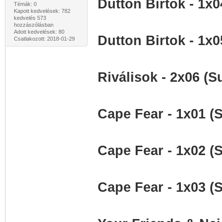
Dutton Birtok - 1x
Témák: 0
Kapott kedvelések: 782
kedvelés 573
hozzászólásban
Adott kedvelések: 80
Dutton Birtok - 1x
Csatlakozott: 2018-01-29
Riválisok - 2x06 (S
Cape Fear - 1x01 (
Cape Fear - 1x02 (
Cape Fear - 1x03 (