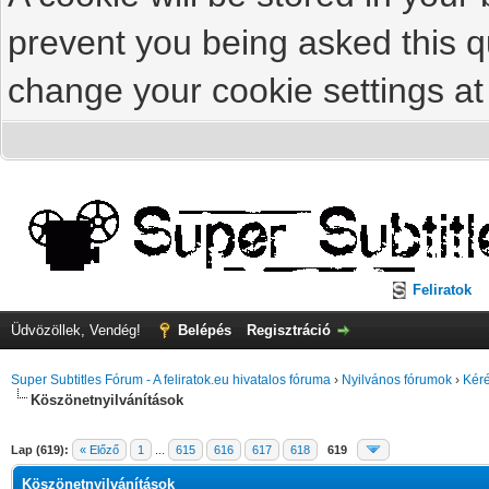
prevent you being asked this qu
change your cookie settings at 
Feliratok
Üdvözöllek, Vendég!
Belépés
Regisztráció
Super Subtitles Fórum - A feliratok.eu hivatalos fóruma
›
Nyilvános fórumok
›
Kéré
Köszönetnyilvánítások
Lap (619):
« Előző
1
...
615
616
617
618
619
Köszönetnyilvánítások