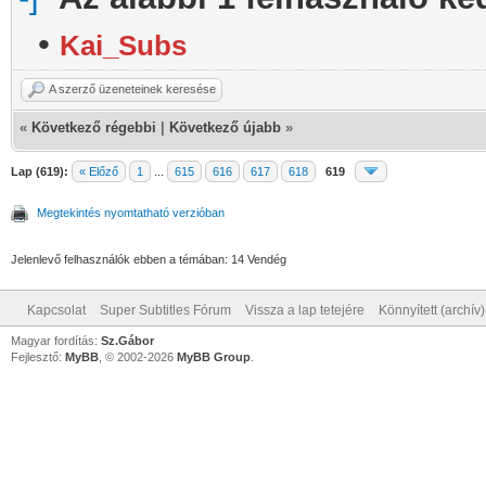
•
Kai_Subs
A szerző üzeneteinek keresése
«
Következő régebbi
|
Következő újabb
»
Lap (619):
« Előző
1
...
615
616
617
618
619
Megtekintés nyomtatható verzióban
Jelenlevő felhasználók ebben a témában: 14 Vendég
Kapcsolat
Super Subtitles Fórum
Vissza a lap tetejére
Könnyített (archív
Magyar fordítás:
Sz.Gábor
Fejlesztő:
MyBB
, © 2002-2026
MyBB Group
.