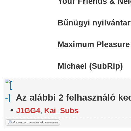
Your Friends & Nei
Bűnügyi nyilvántart
Maximum Pleasure 
Michael (SubRip)
Az alábbi 2 felhasználó ke
•
J1GG4
,
Kai_Subs
A szerző üzeneteinek keresése