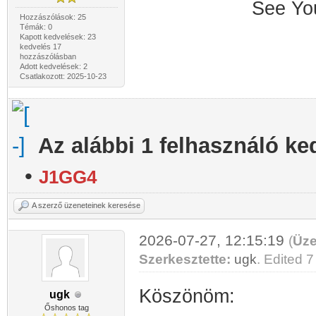
See You at Wor
Hozzászólások: 25
Témák: 0
Kapott kedvelések: 23
kedvelés 17
hozzászólásban
Adott kedvelések: 2
Csatlakozott: 2025-10-23
Az alábbi 1 felhasználó ke
•
J1GG4
A szerző üzeneteinek keresése
2026-07-27, 12:15:19
(
Üze
Szerkesztette:
ugk
. Edited 7 
Köszönöm:
ugk
Őshonos tag