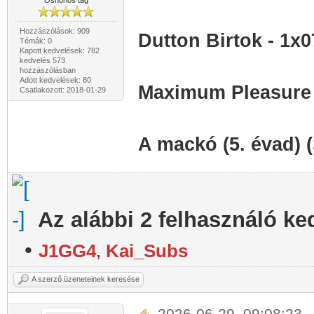
Őshonos tag
Hozzászólások: 909
Dutton Birtok - 1x
Témák: 0
Kapott kedvelések: 782
kedvelés 573
hozzászólásban
Adott kedvelések: 80
Maximum Pleasure 
Csatlakozott: 2018-01-29
A mackó (5. évad) 
Az alábbi 2 felhasználó ke
•
J1GG4
,
Kai_Subs
A szerző üzeneteinek keresése
2026-06-29, 09:08:23