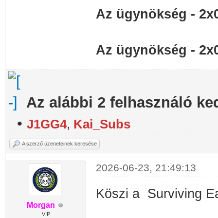
Az ügynökség - 2x
Az ügynökség - 2x
Az alábbi 2 felhasználó ke
•
J1GG4
,
Kai_Subs
A szerző üzeneteinek keresése
2026-06-23, 21:49:13
Köszi a Surviving Ea
Morgan
VIP