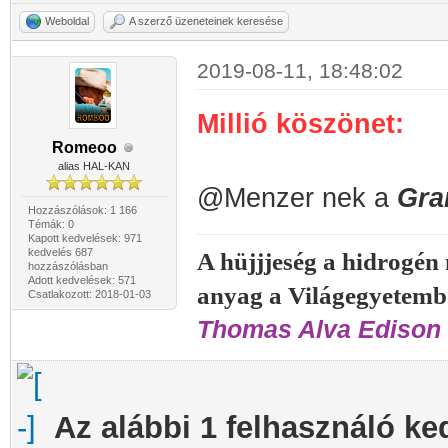
Weboldal
A szerző üzeneteinek keresése
2019-08-11, 18:48:02
Millió köszönet:
Romeoo
alias HAL-KAN
@Menzer nek a
Gra
Hozzászólások: 1 166
Témák: 0
Kapott kedvelések: 971
kedvelés 687
A hüjjjeség a hidrogén
hozzászólásban
Adott kedvelések: 571
anyag a Világegyetemb
Csatlakozott: 2018-01-03
Thomas Alva Edison 
Az alábbi 1 felhasználó ke