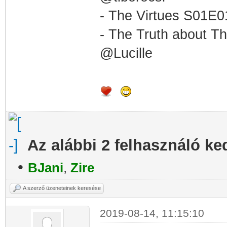
- The Virtues S01E0
- The Truth about T
@Lucille
Az alábbi 2 felhasználó ke
•
BJani
,
Zire
A szerző üzeneteinek keresése
2019-08-14, 11:15:10