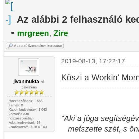
Az alábbi 2 felhasználó ke
•
mrgreen
,
Zire
A szerző üzeneteinek keresése
2019-08-13, 17:22:17
Köszi a Workin' Mo
jivanmukta
cakravarti
Hozzászólások: 1 585
Témák: 0
Kapott kedvelések: 1 043
kedvelés 838
"Aki a jóga segítségév
hozzászólásban
Adott kedvelések: 16
metszette szét, s ön
Csatlakozott: 2018-01-03