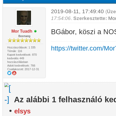
2019-08-11, 17:49:40
(
Üze
17:54:06
.
Szerkesztette:
Mo
BGábor, köszi a NO
Mor Tuadh
Bosmang
https://twitter.com/Mo
Hozzászólások: 1 335
Témák: 116
Kapott kedvelések: 870
kedvelés 449
hozzászólásban
Adott kedvelések: 766
Csatlakozott: 2017-12-31
Az alábbi 1 felhasználó ke
•
elsys