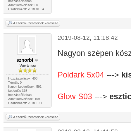
hozzászólásban
Adott kedvelések: 60
Csatlakozott: 2018-01-04
A szerző üzeneteinek keresése
2019-08-12, 11:18:42
Nagyon szépen kösz
sznorbi
Veterán tag
Poldark 5x04
--->
ki
Hozzászólások: 408
Témák: 0
Kapott kedvelések: 591
kedvelés 315
Glow S03
--->
esztic
hozzászólásban
Adott kedvelések: 159
Csatlakozott: 2018-10-11
A szerző üzeneteinek keresése