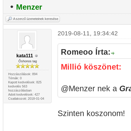
•
Menzer
A szerző üzeneteinek keresése
2019-08-11, 19:34:42
Romeoo Írta:
kata111
Őshonos tag
Millió köszönet:
Hozzászólások: 894
Témák: 0
Kapott kedvelések: 825
@Menzer nek a
Gr
kedvelés 563
hozzászólásban
Adott kedvelések: 427
Csatlakozott: 2018-01-04
Szinten koszonom!