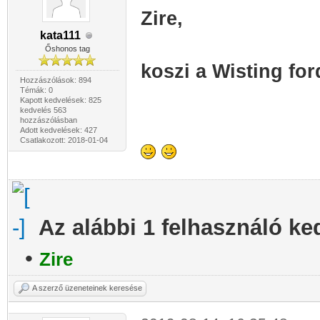
Zire,
kata111
Őshonos tag
koszi a
Wisting ford
Hozzászólások: 894
Témák: 0
Kapott kedvelések: 825
kedvelés 563
hozzászólásban
Adott kedvelések: 427
Csatlakozott: 2018-01-04
Az alábbi 1 felhasználó ke
•
Zire
A szerző üzeneteinek keresése