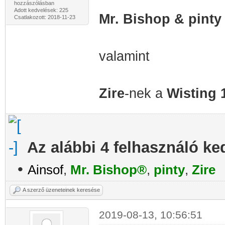
hozzászólásban
Adott kedvelések: 225
Mr. Bishop & pint
Csatlakozott: 2018-11-23
valamint
Zire
-nek a
Wisting 
Az alábbi 4 felhasználó ke
•
Ainsof
,
Mr. Bishop®
,
pinty
,
Zire
A szerző üzeneteinek keresése
2019-08-13, 10:56:51