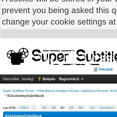
prevent you being asked this qu
change your cookie settings at 
Feliratok
Üdvözöllek, Vendég!
Belépés
Regisztráció
Super Subtitles Fórum - A feliratok.eu hivatalos fóruma
›
Nyilvános fórumok
›
Kéré
Köszönetnyilvánítások
Lap (619):
« Előző
1
...
265
266
267
268
269
...
619
Következő »
Köszönetnyilvánítások