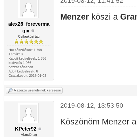
2019-08-12, 11:41:52
Menzer
köszi a
Gra
alex26_foreverma
gix
Csillagközi tag
Hozzászólások: 1 799
Témák: 0
Kapott kedvelések: 1 336
kedvelés 1 066
hozzászólásban
Adott kedvelések: 6
Csatlakozott: 2018-01-03
A szerző üzeneteinek keresése
2019-08-12, 13:53:50
Köszönöm Menzer a G
KPeter92
Állandó tag