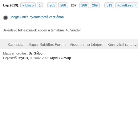
Lap (619):
« Előző
1
...
265
266
267
268
269
...
619
Következő »
Megtekintés nyomtatható verzióban
Jelenlevő felhasználók ebben a témában: 46 Vendég
Kapcsolat
Super Subtitles Fórum
Vissza a lap tetejére
Könnyített (archív
Magyar fordítás:
Sz.Gábor
Fejlesztő:
MyBB
, © 2002-2026
MyBB Group
.