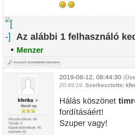
Az alábbi 1 felhasználó ke
•
Menzer
A szerző üzeneteinek keresése
2019-08-12, 08:44:30
(
Üze
20:49:19
.
Szerkesztette:
kfe
Hálás köszönet
tim
kferika
Állandó tag
fordításáért!
Hozzászólások: 84
Szuper vagy!
Témák: 0
Kapott kedvelések: 45
kedvelés 42