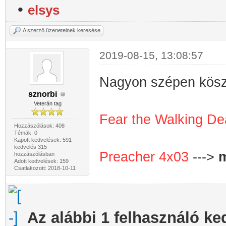
•
elsys
A szerző üzeneteinek keresése
2019-08-15, 13:08:57
Nagyon szépen kösz
sznorbi
Veterán tag
Fear the Walking D
Hozzászólások: 408
Témák: 0
Kapott kedvelések: 591
kedvelés 315
Preacher 4x03
--->
hozzászólásban
Adott kedvelések: 159
Csatlakozott: 2018-10-11
Az alábbi 1 felhasználó ke