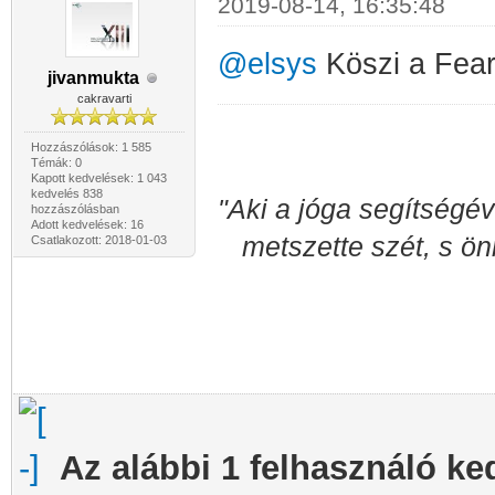
2019-08-14, 16:35:48
@elsys
Köszi a Fear 
jivanmukta
cakravarti
Hozzászólások: 1 585
Témák: 0
Kapott kedvelések: 1 043
kedvelés 838
"Aki a jóga segítségév
hozzászólásban
Adott kedvelések: 16
metszette szét, s ön
Csatlakozott: 2018-01-03
Az alábbi 1 felhasználó ke