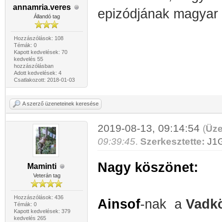
annamria.veres
epizódjának magyar f
Állandó tag
Hozzászólások: 108
Témák: 0
Kapott kedvelések: 70
kedvelés 55
hozzászólásban
Adott kedvelések: 4
Csatlakozott: 2018-01-03
A szerző üzeneteinek keresése
2019-08-13, 09:14:54
(
Üze
09:39:45
.
Szerkesztette:
J1
Nagy köszönet:
Maminti
Veterán tag
Hozzászólások: 436
Ainsof
-nak a
Vadkö
Témák: 0
Kapott kedvelések: 379
kedvelés 265