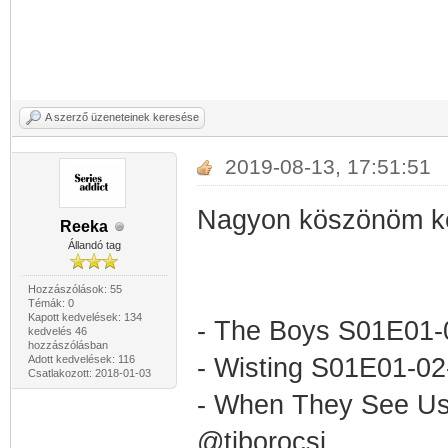
A szerző üzeneteinek keresése
2019-08-13, 17:51:51
Nagyon köszönöm ked
Reeka
Állandó tag
Hozzászólások: 55
Témák: 0
Kapott kedvelések: 134
- The Boys S01E01-
kedvelés 46
hozzászólásban
Adott kedvelések: 116
- Wisting S01E01-0
Csatlakozott: 2018-01-03
- When They See U
@tiborocsi