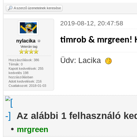
A szerző üzeneteinek keresése
2019-08-12, 20:47:58
timrob & mrgreen! 
nylacika
Veterán tag
Üdv: Lacika
Hozzászólások: 386
Témák: 0
Kapott kedvelések: 255
kedvelés 198
hozzászólásban
Adott kedvelések: 216
Csatlakozott: 2018-01-03
Az alábbi 1 felhasználó ke
•
mrgreen