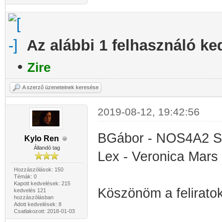
Az alábbi 1 felhasználó ke
•
Zire
A szerző üzeneteinek keresése
2019-08-12, 19:42:56
BGábor - NOS4A2 S
Kylo Ren
Állandó tag
Lex - Veronica Mars
Hozzászólások: 150
Témák: 0
Kapott kedvelések: 215
Köszönöm a feliratok
kedvelés 121
hozzászólásban
Adott kedvelések: 8
Csatlakozott: 2018-01-03