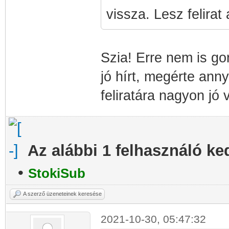
vissza. Lesz felirat
Szia! Erre nem is go
jó hírt, megérte anny
feliratára nagyon jó v
Az alábbi 1 felhasználó ke
•
StokiSub
A szerző üzeneteinek keresése
2021-10-30, 05:47:32