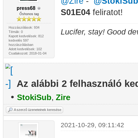
@Zire
-
@StokiSu
press68
S01E04
feliratot!
Őshonos tag
Hozzászólások: 934
Lucifer, stay! Good dev
Témák: 0
Kapott kedvelések: 812
kedvelés 597
hozzászólásban
Adott kedvelések: 102
Csatlakozott: 2018-01-04
Az alábbi 2 felhasználó ke
•
StokiSub
,
Zire
A szerző üzeneteinek keresése
2021-10-29, 09:11:42