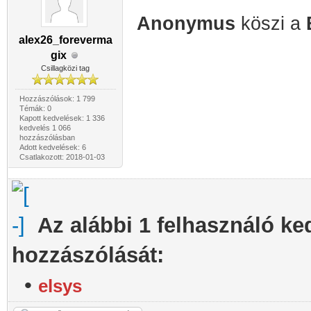
Anonymus
köszi a
alex26_foreverma
gix
Csillagközi tag
Hozzászólások: 1 799
Témák: 0
Kapott kedvelések: 1 336
kedvelés 1 066
hozzászólásban
Adott kedvelések: 6
Csatlakozott: 2018-01-03
Az alábbi 1 felhasználó ke
hozzászólását:
•
elsys