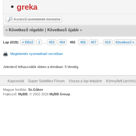
•
greka
A szerző üzeneteinek keresése
«
Következő régebbi
|
Következő újabb
»
Lap (619):
« Előző
1
...
453
454
455
456
457
...
619
Következő »
Megtekintés nyomtatható verzióban
Jelenlevő felhasználók ebben a témában: 9 Vendég
Kapcsolat
Super Subtitles Fórum
Vissza a lap tetejére
Könnyített (archív
Magyar fordítás:
Sz.Gábor
Fejlesztő:
MyBB
, © 2002-2026
MyBB Group
.