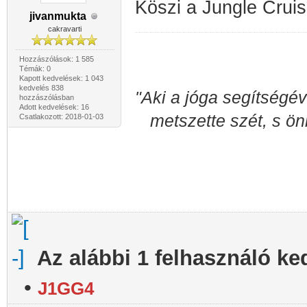
Köszi a Jungle Crui
jivanmukta
cakravarti
Hozzászólások: 1 585
Témák: 0
Kapott kedvelések: 1 043
kedvelés 838
"Aki a jóga segítségév
hozzászólásban
Adott kedvelések: 16
metszette szét, s ön
Csatlakozott: 2018-01-03
Az alábbi 1 felhasználó ke
•
J1GG4