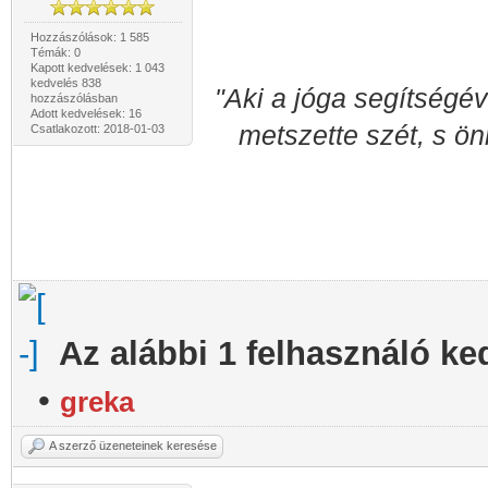
Hozzászólások: 1 585
Témák: 0
Kapott kedvelések: 1 043
kedvelés 838
"Aki a jóga segítségév
hozzászólásban
Adott kedvelések: 16
metszette szét, s ön
Csatlakozott: 2018-01-03
Az alábbi 1 felhasználó ke
•
greka
A szerző üzeneteinek keresése