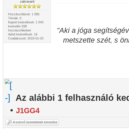
cakravarti
Hozzászólások: 1 585
Témák: 0
Kapott kedvelések: 1 043
kedvelés 838
"Aki a jóga segítségév
hozzászólásban
Adott kedvelések: 16
metszette szét, s ön
Csatlakozott: 2018-01-03
Az alábbi 1 felhasználó ke
•
J1GG4
A szerző üzeneteinek keresése