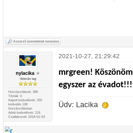
A szerző üzeneteinek keresése
2021-10-27, 21:29:42
mrgreen! Köszönöm 
nylacika
Veterán tag
egyszer az évadot!!!
Hozzászólások: 386
Témák: 0
Kapott kedvelések: 255
Üdv: Lacika
kedvelés 198
hozzászólásban
Adott kedvelések: 216
Csatlakozott: 2018-01-03