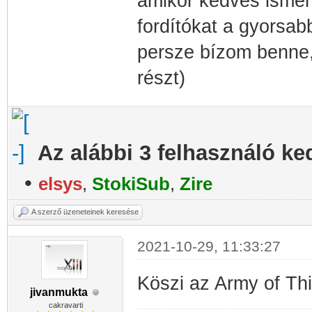
amikor kedves ismer
fordítókat a gyorsabb
persze bízom benne, 
részt)
Az alábbi 3 felhasználó ke
•
elsys
,
StokiSub
,
Zire
A szerző üzeneteinek keresése
2021-10-29, 11:33:27
Köszi az Army of Th
jivanmukta
cakravarti