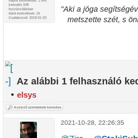
Kapott kedvelések: 1 043
kedvelés 838
"Aki a jóga segítségév
hozzászólásban
Adott kedvelések: 16
metszette szét, s ön
Csatlakozott: 2018-01-03
Az alábbi 1 felhasználó ke
•
elsys
A szerző üzeneteinek keresése
2021-10-28, 22:26:35