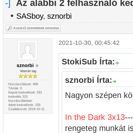
Az alábbi 2 felhasználó ke
•
SASboy
,
sznorbi
A szerző üzeneteinek keresése
2021-10-30, 00:45:42
StokiSub Írta:
sznorbi
Veterán tag
sznorbi Írta:
Hozzászólások: 408
Témák: 0
Kapott kedvelések: 591
Nagyon szépen kös
kedvelés 315
hozzászólásban
Adott kedvelések: 159
Csatlakozott: 2018-10-11
In the Dark 3x13
--
rengeteg munkát is