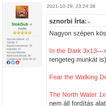
2021-10-29, 23:24:38
sznorbi Írta:
StokiSub
Fordító
Nagyon szépen kösz
Hozzászólások: 22
Témák: 0
Kapott kedvelések: 36
In the Dark 3x13
---
kedvelés 15
hozzászólásban
Adott kedvelések: 80
rengeteg munkát is
Csatlakozott: 2019-06-22
Fear the Walking D
The North Water 1
nem áll fordítás ala