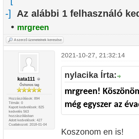
Az alábbi 1 felhasználó ke
•
mrgreen
A szerző üzeneteinek keresése
2021-10-27, 21:32:14
nylacika Írta:
kata111
Őshonos tag
mrgreen! Köszönöm 
Hozzászólások: 894
még egyszer az éva
Témák: 0
Kapott kedvelések: 825
kedvelés 563
hozzászólásban
Adott kedvelések: 427
Csatlakozott: 2018-01-04
Koszonom en is!