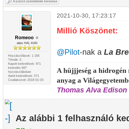
A szerző üzeneteinek keresése
2021-10-30, 17:23:17
Millió Köszönet:
Romeoo
alias HAL-KAN
@Pilot
-nak a
La Br
Hozzászólások: 1 166
Témák: 0
Kapott kedvelések: 971
kedvelés 687
A hüjjjeség a hidrogén
hozzászólásban
Adott kedvelések: 571
anyag a Világegyetemb
Csatlakozott: 2018-01-03
Thomas Alva Edison 
Az alábbi 1 felhasználó ke