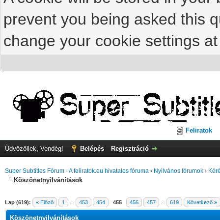
prevent you being asked this qu
change your cookie settings at 
Feliratok
Üdvözöllek, Vendég!
Belépés
Regisztráció
Super Subtitles Fórum - A feliratok.eu hivatalos fóruma
›
Nyilvános fórumok
›
Kéré
Köszönetnyilvánítások
Lap (619):
« Előző
1
...
453
454
455
456
457
...
619
Következő »
Köszönetnyilvánítások