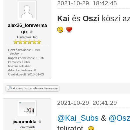
2021-10-29, 18:42:45
Kai
és
Oszi
köszi a
alex26_foreverma
gix
Csillagközi tag
Hozzászólások: 1 799
Témák: 0
Kapott kedvelések: 1 336
kedvelés 1 066
hozzászólásban
Adott kedvelések: 6
Csatlakozott: 2018-01-03
A szerző üzeneteinek keresése
2021-10-29, 20:41:29
@Kai_Subs
&
@Osz
jivanmukta
feliratot.
cakravarti