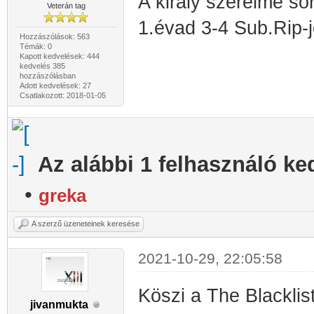
A király szerelme sor
Veterán tag
1.évad 3-4 Sub.Rip-j
Hozzászólások: 563
Témák: 0
Kapott kedvelések: 444
kedvelés 385
hozzászólásban
Adott kedvelések: 27
Csatlakozott: 2018-01-05
Az alábbi 1 felhasználó ke
•
greka
A szerző üzeneteinek keresése
2021-10-29, 22:05:58
Köszi a The Blacklis
jivanmukta