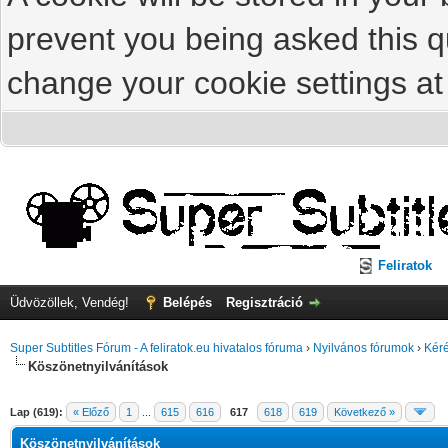
prevent you being asked this qu
change your cookie settings at 
Feliratok
Üdvözöllek, Vendég!
Belépés
Regisztráció
Super Subtitles Fórum - A feliratok.eu hivatalos fóruma
›
Nyilvános fórumok
›
Kéré
Köszönetnyilvánítások
Lap (619):
« Előző
1
...
615
616
617
618
619
Következő »
Köszönetnyilvánítások