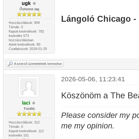
ugk
Őshonos tag
Lángoló Chicago -
Hozzászólások: 909
Témák: 0
Kapott kedvelések: 782
kedvelés 573
hozzászólásban
Adott kedvelések: 80
Csatlakozott: 2018-01-29
A szerző üzeneteinek keresése
2026-05-06, 11:23:41
Köszönöm a The Bear
laci
Fordító
Please consider my po
Hozzászólások: 312
me my opinion.
Témák: 0
Kapott kedvelések: 112
kedvelés 101