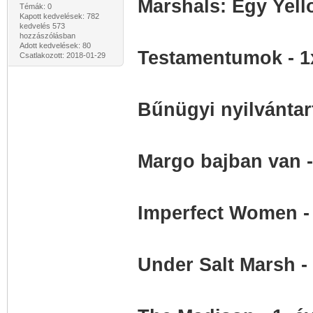
Marshals: Egy Yell
Témák: 0
Kapott kedvelések: 782
kedvelés 573
hozzászólásban
Adott kedvelések: 80
Testamentumok - 1
Csatlakozott: 2018-01-29
Bűnügyi nyilvántar
Margo bajban van -
Imperfect Women -
Under Salt Marsh -