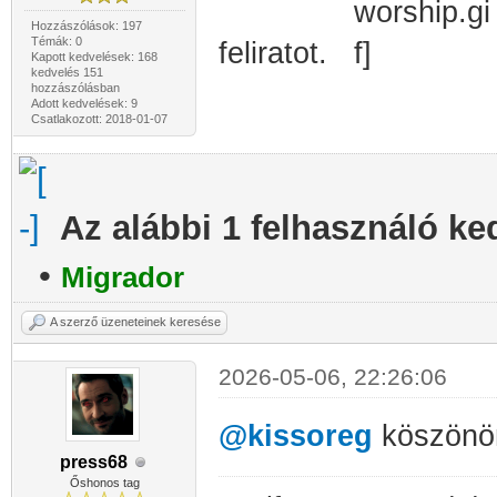
Hozzászólások: 197
Témák: 0
feliratot.
Kapott kedvelések: 168
kedvelés 151
hozzászólásban
Adott kedvelések: 9
Csatlakozott: 2018-01-07
Az alábbi 1 felhasználó ke
•
Migrador
A szerző üzeneteinek keresése
2026-05-06, 22:26:06
@kissoreg
köszönö
press68
Őshonos tag