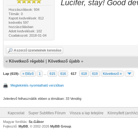
Lucifer, stay! Good dev
Hozzászólások: 934
Témák: 0
Kapott kedvelések: 812
kedvelés 597
hozzászólásban
Adott kedvelések: 102
Csatlakozott: 2018-01-04
A szerző üzeneteinek keresése
«
Következő régebbi
|
Következő újabb
»
Lap (619):
« Előző
1
...
615
616
617
618
619
Következő »
Megtekintés nyomtatható verzióban
Jelenlevő felhasználók ebben a témában: 33 Vendég
Kapcsolat
Super Subtitles Fórum
Vissza a lap tetejére
Könnyített (archív
Magyar fordítás:
Sz.Gábor
Fejlesztő:
MyBB
, © 2002-2026
MyBB Group
.