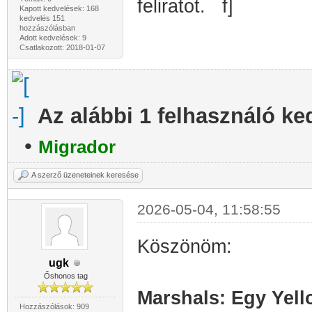
feliratot.
Kapott kedvelések: 168
kedvelés 151
hozzászólásban
Adott kedvelések: 9
Csatlakozott: 2018-01-07
Az alábbi 1 felhasználó ke
•
Migrador
A szerző üzeneteinek keresése
2026-05-04, 11:58:55
Köszönöm:
ugk
Őshonos tag
Marshals: Egy Yell
Hozzászólások: 909