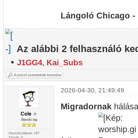
Lángoló Chicago -
Az alábbi 2 felhasználó ke
•
J1GG4
,
Kai_Subs
A szerző üzeneteinek keresése
2026-04-30, 21:49:49
Migradornak
hálás
Cole
Állandó tag
Hozzászólások: 197
Témák: 0