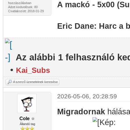
A mackó - 5x00 (Su
hozzászólásban
Adott kedvelések: 80
Csatlakozott: 2018-01-29
Eric Dane: Harc a 
Az alábbi 1 felhasználó ke
•
Kai_Subs
A szerző üzeneteinek keresése
2026-05-06, 20:28:59
Migradornak
hálás
Cole
Állandó tag