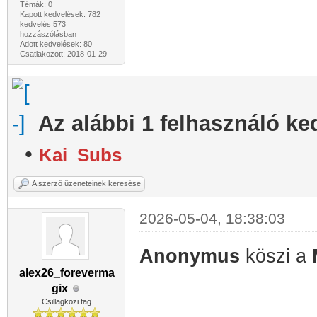
Témák: 0
Kapott kedvelések: 782
kedvelés 573
hozzászólásban
Adott kedvelések: 80
Csatlakozott: 2018-01-29
Az alábbi 1 felhasználó ke
•
Kai_Subs
A szerző üzeneteinek keresése
2026-05-04, 18:38:03
Anonymus
köszi a
alex26_foreverma
gix
Csillagközi tag