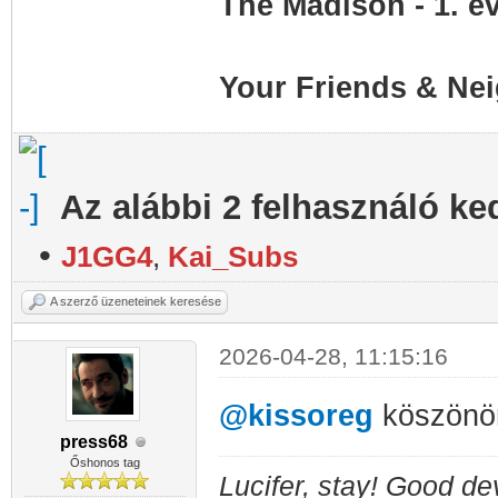
The Madison - 1. é
Your Friends & Nei
Az alábbi 2 felhasználó ke
•
J1GG4
,
Kai_Subs
A szerző üzeneteinek keresése
2026-04-28, 11:15:16
@kissoreg
köszönö
press68
Őshonos tag
Lucifer, stay! Good dev