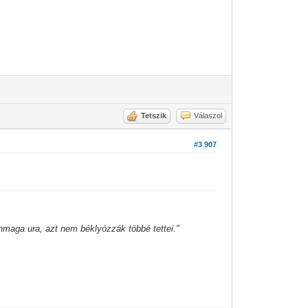
Tetszik
Válaszol
#3 907
önmaga ura, azt nem béklyózzák többé tettei."