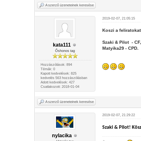
A szerző üzeneteinek keresése
2019-02-07, 21:05:15
K
oszi a feliratokat
Szaki & Pilot - CF
kata111
Matyika29 - CPD.
Őshonos tag
Hozzászólások: 894
Témák: 0
Kapott kedvelések: 825
kedvelés 563 hozzászólásban
Adott kedvelések: 427
Csatlakozott: 2018-01-04
A szerző üzeneteinek keresése
2019-02-07, 21:29:22
Szaki & Pilot! Kö
nylacika