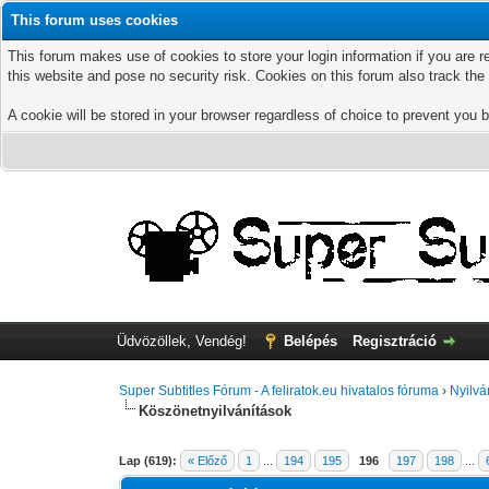
This forum uses cookies
This forum makes use of cookies to store your login information if you are r
this website and pose no security risk. Cookies on this forum also track th
A cookie will be stored in your browser regardless of choice to prevent you b
Üdvözöllek, Vendég!
Belépés
Regisztráció
Super Subtitles Fórum - A feliratok.eu hivatalos fóruma
›
Nyilvá
Köszönetnyilvánítások
Lap (619):
« Előző
1
...
194
195
196
197
198
...