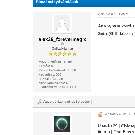
Köszönetnyilvánítások
2019-02-07, 01:28:40
Anonymus
köszi 
Seth (GIE)
köszi a
alex26_forevermagix
Csillagközi tag
Hozzászólások: 1 799
Témák: 0
Kapott kedvelések: 1 336
kedvelés 1 066
hozzászólásban
Adott kedvelések: 6
Csatlakozott: 2018-01-03
A szerző üzeneteinek keresése
2019-02-07, 01:35:1
Matyika29 |
Chica
timrob |
The Flash