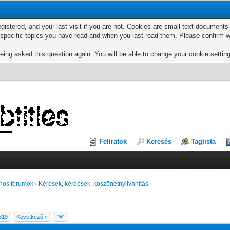
egistered, and your last visit if you are not. Cookies are small text documen
e specific topics you have read and when you last read them. Please confirm w
eing asked this question again. You will be able to change your cookie settings
Feliratok
Keresés
Taglista
nos fórumok
›
Kérések, kérdések, köszönetnyilvánítás
619
Következő »