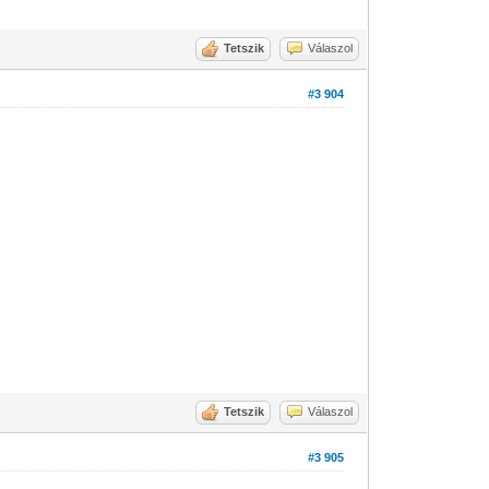
Tetszik
Válaszol
#3 904
Tetszik
Válaszol
#3 905