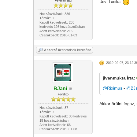
Veterán tag
Üdv: Lacika
Hozzászólások: 386
Témák: 0
Kapott kedvelések: 255
kedvelés 198 hozzászólásban
Adott kedvelések: 216
Csatlakozott: 2018-01-03
A szerző üzeneteinek keresése
2019-02-07, 23:12:3
jivanmukta Írta:
@Riximus
-
@BJa
BJani
Fordító
Akkor örülni fogsz,
Hozzászólások: 37
Témák: 0
Kapott kedvelések: 36 kedvelés
15 hozzászólásban
Adott kedvelések: 66
Csatlakozott: 2019-01-08