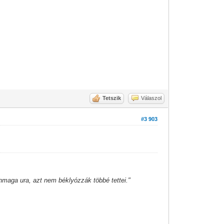
Tetszik
Válaszol
#3 903
önmaga ura, azt nem béklyózzák többé tettei."