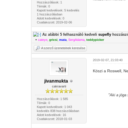
Hozzászólások: 1
Témák: 0
Kapott kedvelések: 5 kedvelés
1 hozzászólásban
Adott kedvelések: 0
Csatlakozott: 2019-02-06
Az alábbi 5 felhasználó kedveli
supefly
hozzászó
•
cateye
,
gricsi
,
mata
,
SergAdama
,
teddypicker
A szerző üzeneteinek keresése
2019-02-07, 21:03:40
Köszi a Roswell, N
jivanmukta
cakravarti
"Aki a jóga
Hozzászólások: 1 585
Témák: 0
Kapott kedvelések: 1 043
kedvelés 838 hozzászólásban
Adott kedvelések: 16
Csatlakozott: 2018-01-03