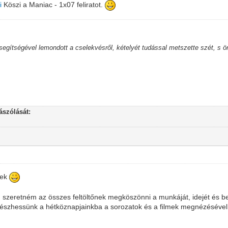
i
Köszi a Maniac - 1x07 feliratot.
 segítségével lemondott a cselekvésről, kételyét tudással metszette szét, s 
szólását:
nek
 szeretném az összes feltöltőnek megköszönni a munkáját, idejét és bef
észhessünk a hétköznapjainkba a sorozatok és a filmek megnézésével