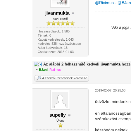
@Riximus
-
@BJan
jivanmukta
cakravarti
"Aki a jóga
Hozzászólások: 1 585
Témák: 0
Kapott kedvelések: 1 043
kedvelés 838 hozzászólásban
Adott kedvelések: 16
Csatlakozott: 2018-01-03
Az alábbi 2 felhasználó kedveli
jivanmukta
hozzá
•
BJani
,
Riximus
A szerző üzeneteinek keresése
2019-02-07, 20:25:58
üdvözlet mindenki
én általánosságban
supefly
szórakozást csemp
Újonc
köszönöm nektek.