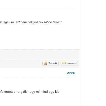
önmaga ura, azt nem béklyózzák többé tettei."
Tetszik
Válaszol
#3 906
ektetett energiáit hogy mi mind egy kis
.