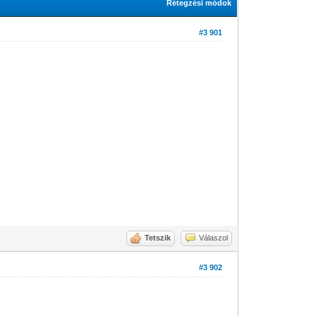
Rétegzési módok
#3 901
Tetszik
Válaszol
#3 902