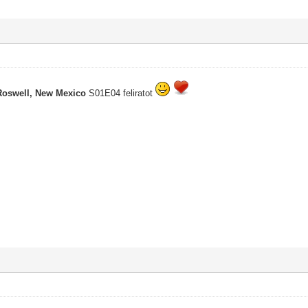
Roswell, New Mexico
S01E04 feliratot