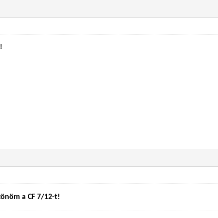
!
,
szönöm a CF 7/12-t!