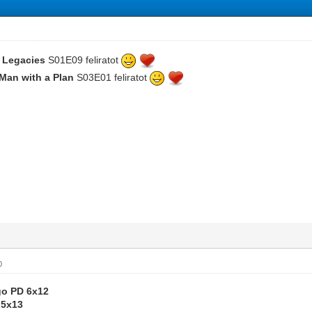
a
Legacies
S01E09 feliratot
Man with a Plan
S03E01 feliratot
0
go PD 6x12
 5x13