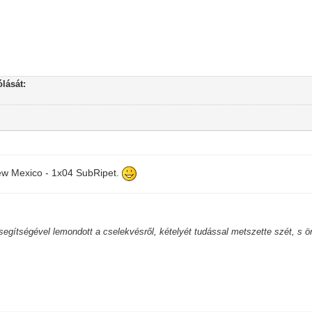
lását:
ew Mexico - 1x04 SubRipet.
 segítségével lemondott a cselekvésről, kételyét tudással metszette szét, s 