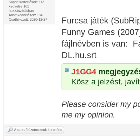
Kapott kedvelések: 112
kedvelés 101
hozzászólásban
Adott kedvelések: 184
Furcsa játék (SubRi
Csatlakozott: 2020-12-27
Funny Games (2007)
fájlnévben is van:
DL.hu.srt
J1GG4
megjegyzése
Kösz a jelzést, javí
Please consider my po
me my opinion.
A szerző üzeneteinek keresése