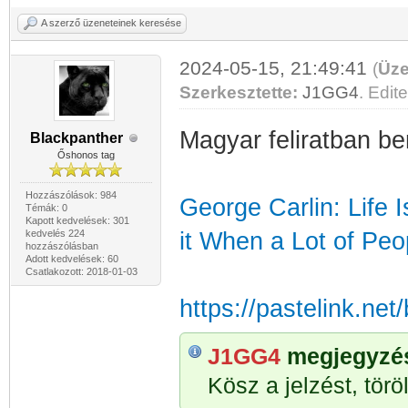
A szerző üzeneteinek keresése
2024-05-15, 21:49:41
(
Üze
Szerkesztette:
J1GG4
. Edite
Magyar feliratban be
Blackpanther
Őshonos tag
Hozzászólások: 984
George Carlin: Life 
Témák: 0
Kapott kedvelések: 301
kedvelés 224
it When a Lot of P
hozzászólásban
Adott kedvelések: 60
Csatlakozott: 2018-01-03
https://pastelink.ne
J1GG4
megjegyzése
Kösz a jelzést, töröl