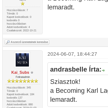
lemaradt.
Hozzászólások: 7
Témák: 0
Kapott kedvelések: 0
kedvelés 0
hozzászólásban
Adott kedvelések: 4
Csatlakozott: 2022-10-21
A szerző üzeneteinek keresése
2024-06-07, 18:44:27
andrasbelle Írta:
Kai_Subs
Feliratadmin
Sziasztok!
Hozzászólások: 345
a Becoming Karl Lag
Témák: 0
Kapott kedvelések: 184
lemaradt.
kedvelés 137
hozzászólásban
Adott kedvelések: 880
Csatlakozott: 2018-01-03