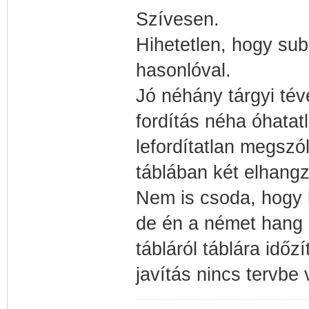
Szívesen.
Hihetetlen, hogy sub
hasonlóval.
Jó néhány tárgyi té
fordítás néha óhatatl
lefordítatlan megsz
táblában két elhangz
Nem is csoda, hogy k
de én a német hang a
tábláról táblára időz
javítás nincs tervbe 