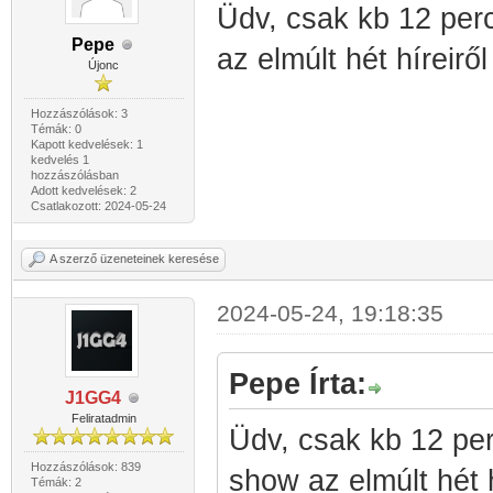
Üdv, csak kb 12 perc
Pepe
az elmúlt hét híreirő
Újonc
Hozzászólások: 3
Témák: 0
Kapott kedvelések: 1
kedvelés 1
hozzászólásban
Adott kedvelések: 2
Csatlakozott: 2024-05-24
A szerző üzeneteinek keresése
2024-05-24, 19:18:35
Pepe Írta:
J1GG4
Feliratadmin
Üdv, csak kb 12 perc
Hozzászólások: 839
show az elmúlt hét 
Témák: 2