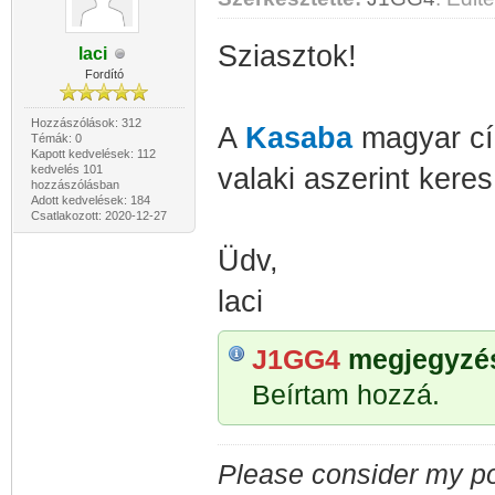
Sziasztok!
laci
Fordító
Hozzászólások: 312
A
Kasaba
magyar cí
Témák: 0
Kapott kedvelések: 112
kedvelés 101
valaki aszerint keres 
hozzászólásban
Adott kedvelések: 184
Csatlakozott: 2020-12-27
Üdv,
laci
J1GG4
megjegyzése
Beírtam hozzá.
Please consider my po