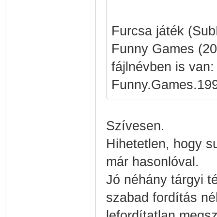
Furcsa játék (Sub
Funny Games (200
fájlnévben is van:
Funny.Games.199
Szívesen.
Hihetetlen, hogy su
már hasonlóval.
Jó néhány tárgyi t
szabad fordítás né
lefordítatlan meg