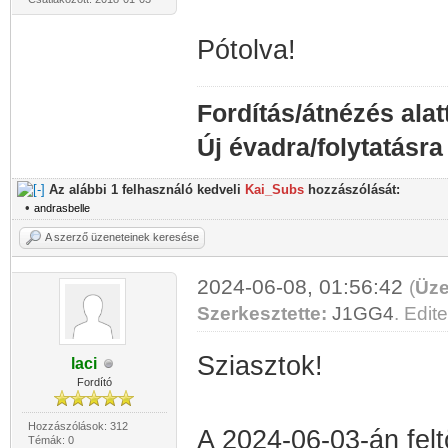
Pótolva!
Fordítás/átnézés alat
Új évadra/folytatásra
Az alábbi 1 felhasználó kedveli
Kai_Subs
hozzászólását:
•
andrasbelle
A szerző üzeneteinek keresése
2024-06-08, 01:56:42
(
Üze
Szerkesztette:
J1GG4
. Edite
Sziasztok!
laci
Fordító
Hozzászólások: 312
A 2024-06-03-án feltö
Témák: 0