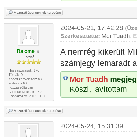
A szerző üzeneteinek keresése
2024-05-21, 17:42:28
(
Üze
Szerkesztette:
Mor Tuadh
. E
A nemrég kikerült Mi
Ralome
Fordító
számjegy lemaradt a 
Hozzászólások: 176
Témák: 0
Mor Tuadh
megjegy
Kapott kedvelések: 83
kedvelés 63
Köszi, javítottam.
hozzászólásban
Adott kedvelések: 142
Csatlakozott: 2018-01-06
A szerző üzeneteinek keresése
2024-05-24, 15:31:39