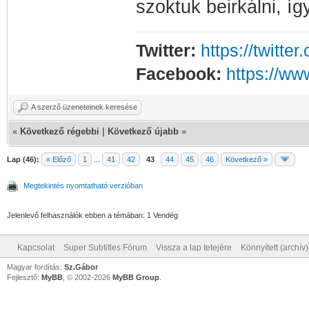
szoktuk beirkálni, í
Twitter:
https://twitt
Facebook:
https://w
A szerző üzeneteinek keresése
«
Következő régebbi
|
Következő újabb
»
Lap (46):
« Előző
1
...
41
42
43
44
45
46
Következő »
Megtekintés nyomtatható verzióban
Jelenlevő felhasználók ebben a témában: 1 Vendég
Kapcsolat
Super Subtitles Fórum
Vissza a lap tetejére
Könnyített (archív
Magyar fordítás:
Sz.Gábor
Fejlesztő:
MyBB
, © 2002-2026
MyBB Group
.