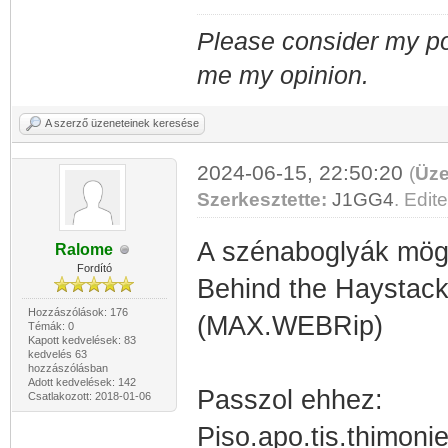
Please consider my po
me my opinion.
A szerző üzeneteinek keresése
2024-06-15, 22:50:20
(
Üze
Szerkesztette:
J1GG4
. Edite
A szénaboglyák mög
Ralome
Fordító
Behind the Haystacks
Hozzászólások: 176
(MAX.WEBRip)
Témák: 0
Kapott kedvelések: 83
kedvelés 63
hozzászólásban
Adott kedvelések: 142
Passzol ehhez:
Csatlakozott: 2018-01-06
Piso.apo.tis.thimo