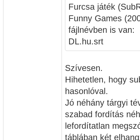
Furcsa játék (SubR
Funny Games (200
fájlnévben is van
DL.hu.srt
Szívesen.
Hihetetlen, hogy su
hasonlóval.
Jó néhány tárgyi té
szabad fordítás néh
lefordítatlan megs
táblában két elhang