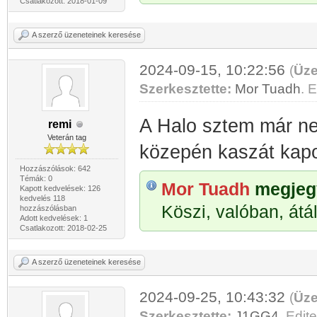
Csatlakozott: 2018-01-09
A szerző üzeneteinek keresése
2024-09-15, 10:22:56
(
Üze
Szerkesztette:
Mor Tuadh
. E
A Halo sztem már ne
remi
Veterán tag
közepén kaszát kapo
Hozzászólások: 642
Témák: 0
Mor Tuadh
megjegy
Kapott kedvelések: 126
kedvelés 118
Köszi, valóban, átál
hozzászólásban
Adott kedvelések: 1
Csatlakozott: 2018-02-25
A szerző üzeneteinek keresése
2024-09-25, 10:43:32
(
Üze
Szerkesztette:
J1GG4
. Edite