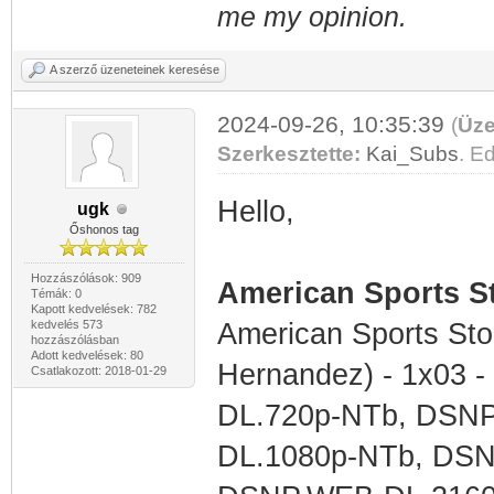
me my opinion.
A szerző üzeneteinek keresése
2024-09-26, 10:35:39
(
Üze
Szerkesztette:
Kai_Subs
. Ed
Hello,
ugk
Őshonos tag
Hozzászólások: 909
American Sports St
Témák: 0
Kapott kedvelések: 782
kedvelés 573
American Sports Sto
hozzászólásban
Adott kedvelések: 80
Hernandez) - 1x03 
Csatlakozott: 2018-01-29
DL.720p-NTb, DSN
DL.1080p-NTb, DS