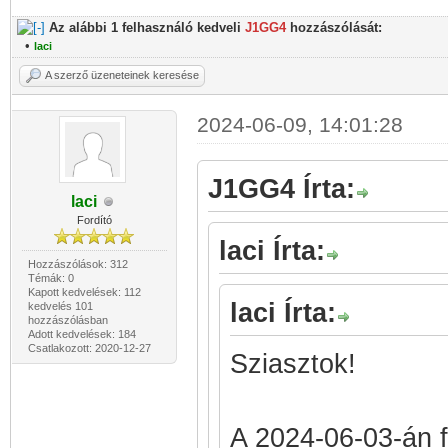
Az alábbi 1 felhasználó kedveli
J1GG4
hozzászólását:
•
laci
A szerző üzeneteinek keresése
2024-06-09, 14:01:28
J1GG4 Írta:
laci
Fordító
laci Írta:
Hozzászólások: 312
Témák: 0
Kapott kedvelések: 112
laci Írta:
kedvelés 101
hozzászólásban
Adott kedvelések: 184
Csatlakozott: 2020-12-27
Sziasztok!
A 2024-06-03-án fe