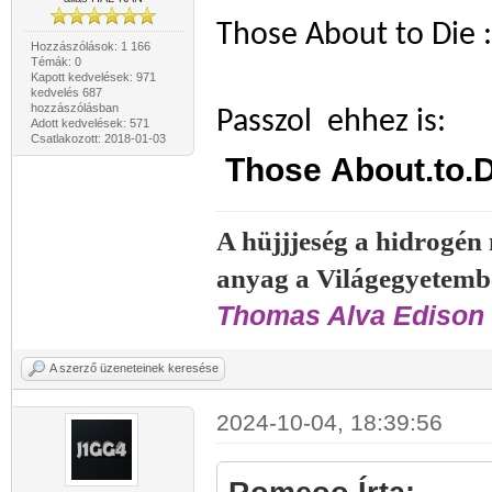
Those About to Die
Hozzászólások: 1 166
Témák: 0
Kapott kedvelések: 971
kedvelés 687
hozzászólásban
Passzol ehhez is:
Adott kedvelések: 571
Csatlakozott: 2018-01-03
Those About.to.
A hüjjjeség a hidrogén
anyag a Világegyetemb
Thomas Alva Edison 
A szerző üzeneteinek keresése
2024-10-04, 18:39:56