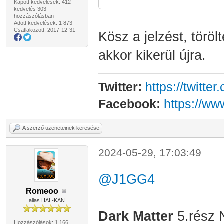
Kapott kedvelések: 412
kedvelés 303
hozzászólásban
Adott kedvelések: 1 873
Csatlakozott: 2017-12-31
Kösz a jelzést, töröl
akkor kikerül újra.
Twitter:
https://twitt
Facebook:
https://w
A szerző üzeneteinek keresése
2024-05-29, 17:03:49
@J1GG4
Romeoo
alias HAL-KAN
D
ark Matter
5.rész 
Hozzászólások: 1 166