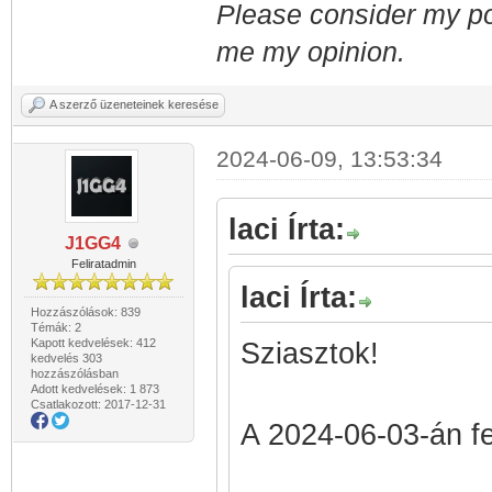
Please consider my po
me my opinion.
A szerző üzeneteinek keresése
2024-06-09, 13:53:34
laci Írta:
J1GG4
Feliratadmin
laci Írta:
Hozzászólások: 839
Témák: 2
Kapott kedvelések: 412
Sziasztok!
kedvelés 303
hozzászólásban
Adott kedvelések: 1 873
Csatlakozott: 2017-12-31
A 2024-06-03-án fel