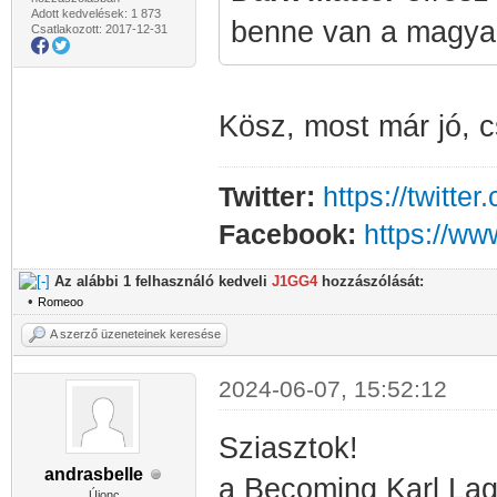
Adott kedvelések: 1 873
benne van a magyar f
Csatlakozott: 2017-12-31
Kösz, most már jó, c
Twitter:
https://twitt
Facebook:
https://w
Az alábbi 1 felhasználó kedveli
J1GG4
hozzászólását:
•
Romeoo
A szerző üzeneteinek keresése
2024-06-07, 15:52:12
Sziasztok!
andrasbelle
a Becoming Karl Lage
Újonc