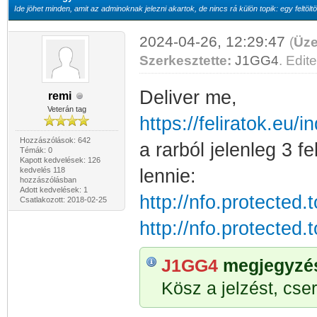
Ide jöhet minden, amit az adminoknak jelezni akartok, de nincs rá külön topik: egy feltöltö
2024-04-26, 12:29:47
(
Üze
Szerkesztette:
J1GG4
. Edite
Deliver me,
remi
Veterán tag
https://feliratok.eu
Hozzászólások: 642
a rarból jelenleg 3 f
Témák: 0
Kapott kedvelések: 126
kedvelés 118
lennie:
hozzászólásban
Adott kedvelések: 1
http://nfo.protected
Csatlakozott: 2018-02-25
http://nfo.protected
J1GG4
megjegyzése
Kösz a jelzést, cser