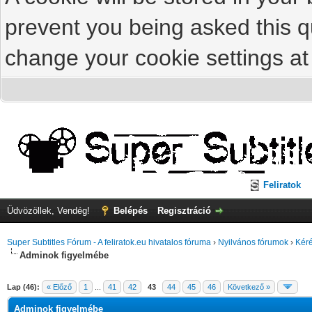
prevent you being asked this qu
change your cookie settings at 
Feliratok
Üdvözöllek, Vendég!
Belépés
Regisztráció
Super Subtitles Fórum - A feliratok.eu hivatalos fóruma
›
Nyilvános fórumok
›
Kéré
Adminok figyelmébe
Lap (46):
« Előző
1
...
41
42
43
44
45
46
Következő »
Adminok figyelmébe