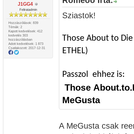
Romeoo Írta:
J1GG4
Feliratadmin
Sziastok!
Hozzászólások: 839
Témák: 2
Kapott kedvelések: 412
kedvelés 303
Those About to Di
hozzászólásban
Adott kedvelések: 1 873
Csatlakozott: 2017-12-31
ETHEL)
Passzol ehhez is:
Those About.to
MeGusta
A MeGusta csak reen