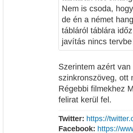
Nem is csoda, hogy 
de én a német hang 
tábláról táblára idő
javítás nincs tervbe
Szerintem azért van í
szinkronszöveg, ott m
Régebbi filmekhez M
felirat kerül fel.
Twitter:
https://twitt
Facebook:
https://w