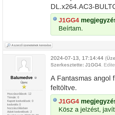
DL.x264.AC3-BULT
J1GG4
megjegyzése
Beírtam.
A szerző üzeneteinek keresése
2024-07-13, 17:14:44
(
Üze
Szerkesztette:
J1GG4
. Edite
A Fantasmas angol fe
Balumedve
Újonc
feltöltve.
Hozzászólások: 12
Témák: 0
J1GG4
megjegyzése
Kapott kedvelések: 0
kedvelés 0
Kösz a jelzést, javí
hozzászólásban
Adott kedvelések: 2