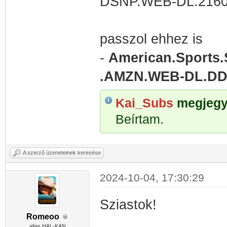
DSNP.WEB-DL.2160
passzol ehhez is
-
American.Sports.
.AMZN.WEB-DL.DDP
Kai_Subs
megjegyz
Beírtam.
A szerző üzeneteinek keresése
2024-10-04, 17:30:29
Sziastok!
Romeoo
alias HAL-KAN