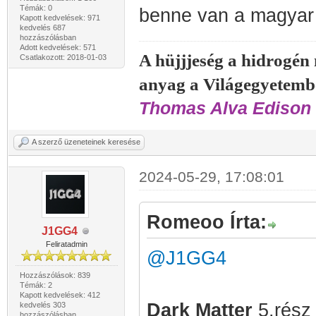
Témák: 0
benne van a magyar fe
Kapott kedvelések: 971
kedvelés 687
hozzászólásban
Adott kedvelések: 571
A hüjjjeség a hidrogén
Csatlakozott: 2018-01-03
anyag a Világegyetemb
Thomas Alva Edison 
A szerző üzeneteinek keresése
2024-05-29, 17:08:01
Romeoo Írta:
J1GG4
Feliratadmin
@J1GG4
Hozzászólások: 839
Témák: 2
Kapott kedvelések: 412
D
ark Matter
5.rész 
kedvelés 303
hozzászólásban