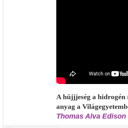
A hüjjjeség a hidrogén
anyag a Világegyetemb
Thomas Alva Edison 