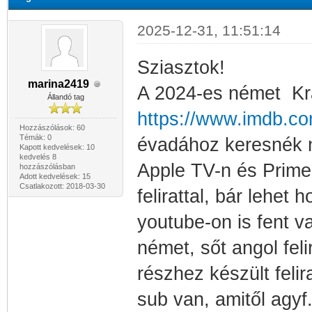
2025-12-31, 11:51:14
Sziasztok!
marina2419
A 2024-es német Kra
Állandó tag
https://www.imdb.com
Hozzászólások: 60
Témák: 0
évadához keresnék né
Kapott kedvelések: 10
kedvelés 8
Apple TV-n és Prime 
hozzászólásban
Adott kedvelések: 15
Csatlakozott: 2018-03-30
felirattal, bár lehet
youtube-on is fent 
német, sőt angol feli
részhez készült feli
sub van, amitől agyf