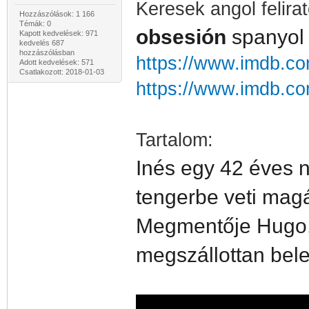
Keresek angol felira
Hozzászólások: 1 166
Témák: 0
obsesión
spanyol 
Kapott kedvelések: 971
kedvelés 687
hozzászólásban
https://www.imdb.com
Adott kedvelések: 571
Csatlakozott: 2018-01-03
https://www.imdb.com
Tartalom:
Inés egy 42 éves n
tengerbe veti mag
Megmentője Hugo, 
megszállottan bele