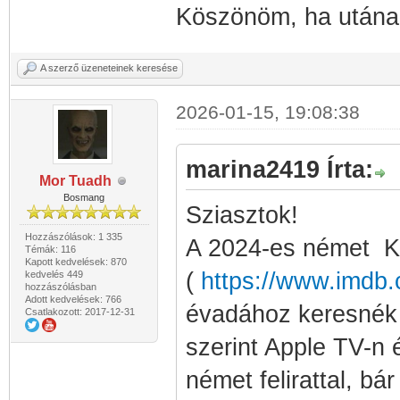
Köszönöm, ha után
A szerző üzeneteinek keresése
2026-01-15, 19:08:38
marina2419 Írta:
Mor Tuadh
Bosmang
Sziasztok!
Hozzászólások: 1 335
A 2024-es német Kr
Témák: 116
Kapott kedvelések: 870
(
https://www.imdb.c
kedvelés 449
hozzászólásban
Adott kedvelések: 766
évadához keresnék n
Csatlakozott: 2017-12-31
szerint Apple TV-n 
német felirattal, bá