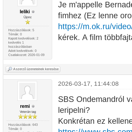
Je m'appelle Bernad
leliki
fimhez (Ez lenne oro
Újonc
https://m.ok.ru/vid
Hozzászólások: 5
Témák: 0
kérek. A film többfa
Kapott kedvelések: 2
kedvelés 1
hozzászólásban
Adott kedvelések: 0
Csatlakozott: 2026-01-09
A szerző üzeneteinek keresése
2026-03-17, 11:44:08
SBS Ondemandról vag
remi
leripelni?
Veterán tag
Konkrétan ez kellene
Hozzászólások: 643
Témák: 0