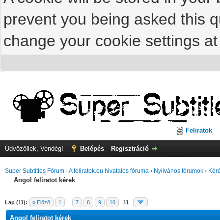
prevent you being asked this qu
change your cookie settings at 
Feliratok
Üdvözöllek, Vendég!
Belépés
Regisztráció
Super Subtitles Fórum - A feliratok.eu hivatalos fóruma
›
Nyilvános fórumok
›
Kéré
Angol feliratot kérek
Lap (11):
« Előző
1
...
7
8
9
10
11
Angol feliratot kérek