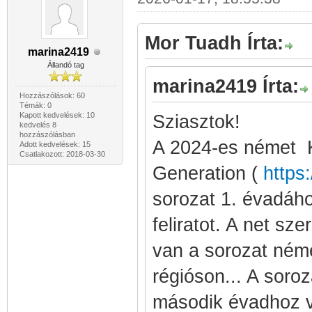
Mor Tuadh Írta:
marina2419
Állandó tag
marina2419 Írta:
Hozzászólások: 60
Témák: 0
Kapott kedvelések: 10
Sziasztok!
kedvelés 8
hozzászólásban
A 2024-es német K
Adott kedvelések: 15
Csatlakozott: 2018-03-30
Generation (
https
sorozat 1. évadáh
feliratot. A net sz
van a sorozat német
régióson... A soro
második évadhoz va