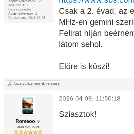
https://www.sbs.com
Kapott kedvelések: 126
kedvelés 118
Csak a 2. évad, az 
hozzászólásban
Adott kedvelések: 1
Csatlakozott: 2018-02-25
MHz-en gemini szerin
Felirat híján beérném
látom sehol.
Előre is köszi!
A szerző üzeneteinek keresése
2026-04-09, 11:50:18
Sziasztok!
Romeoo
alias HAL-KAN