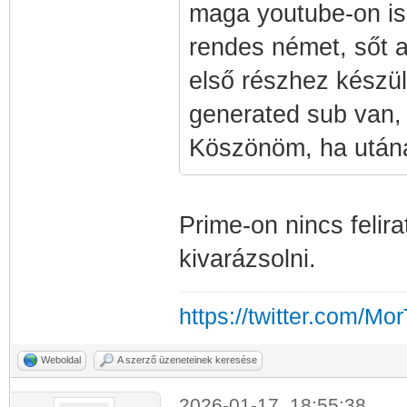
maga youtube-on is
rendes német, sőt a
első részhez készült
generated sub van, 
Köszönöm, ha után
Prime-on nincs felira
kivarázsolni.
https://twitter.com/Mo
Weboldal
A szerző üzeneteinek keresése
2026-01-17, 18:55:38