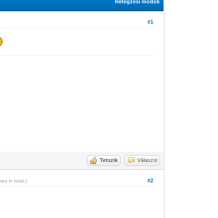
Rétegzési módok
#1
Tetszik
Válaszol
#2
mes in total.)