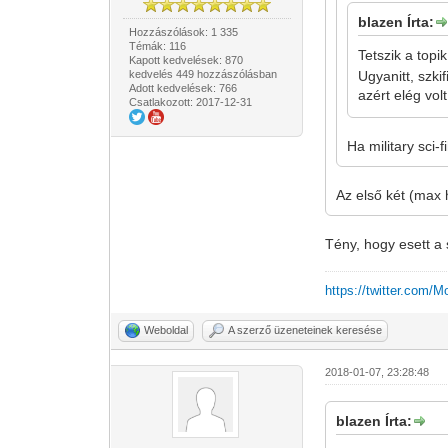
blazen Írta:
Hozzászólások: 1 335
Témák: 116
Tetszik a top
Kapott kedvelések: 870
kedvelés 449 hozzászólásban
Ugyanitt, szki
Adott kedvelések: 766
azért elég vol
Csatlakozott: 2017-12-31
Ha military sci
Az első két (max
Tény, hogy esett a
https://twitter.com/
Weboldal
A szerző üzeneteinek keresése
2018-01-07, 23:28:48
blazen Írta: