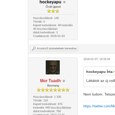
hockeyapu
Őrült újpesti
Hozzászólások: 140
Témák: 0
Kapott kedvelések: 48 kedvelés
40 hozzászólásban
Adott kedvelések: 3
Csatlakozott: 2018-01-03
A szerző üzeneteinek keresése
2018-01-07, 19:33:34
hockeyapu Írta:
Mor Tuadh
Láttátok az új cs
Bosmang
Nem tudom. Tetsze
Hozzászólások: 1 335
Témák: 116
Kapott kedvelések: 870
https://twitter.com/
kedvelés 449 hozzászólásban
Adott kedvelések: 766
Csatlakozott: 2017-12-31