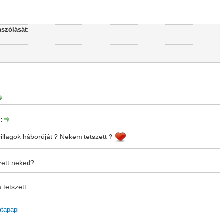
szólását:
:
csillagok háborúját ? Nekem tetszett ?
zett neked?
tetszett.
atapapi