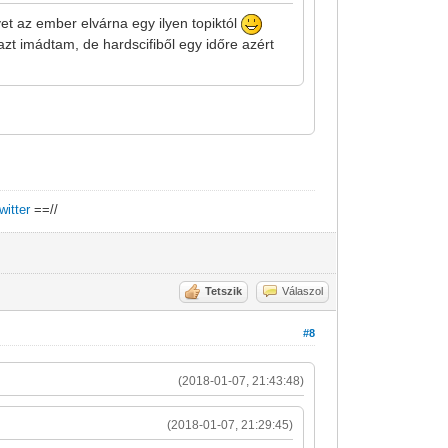
et az ember elvárna egy ilyen topiktól
azt imádtam, de hardscifiből egy időre azért
twitter
==//
Tetszik
Válaszol
#8
(2018-01-07, 21:43:48)
(2018-01-07, 21:29:45)