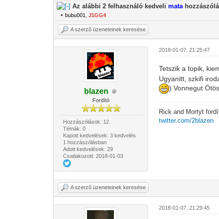
Az alábbi 2 felhasználó kedveli
mata
hozzászólá
•
bubu001
,
J1GG4
A szerző üzeneteinek keresése
2018-01-07, 21:25:47
Tetszik a topik, k
Ugyanitt, szkifi ir
) Vonnegut Ötö
blazen
Fordító
Rick and Mortyt ford
twitter.com/2blazen
Hozzászólások: 12
Témák: 0
Kapott kedvelések: 3 kedvelés
1 hozzászólásban
Adott kedvelések: 29
Csatlakozott: 2018-01-03
A szerző üzeneteinek keresése
2018-01-07, 21:29:45