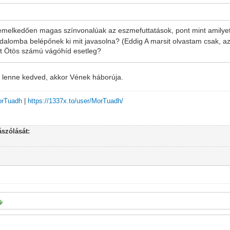
kiemelkedően magas színvonalúak az eszmefuttatások, pont mint amilyet
irodalomba belépőnek ki mit javasolna? (Eddig A marsit olvastam csak, az
t Ötös számú vágóhíd esetleg?
ez lenne kedved, akkor Vének háborúja.
MorTuadh
|
https://1337x.to/user/MorTuadh/
szólását: