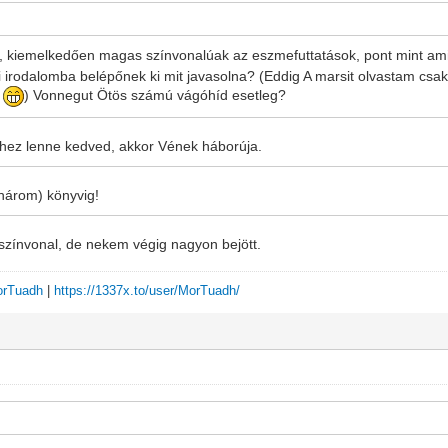
ik, kiemelkedően magas színvonalúak az eszmefuttatások, pont mint amil
fi irodalomba belépőnek ki mit javasolna? (Eddig A marsit olvastam csak
t
) Vonnegut Ötös számú vágóhíd esetleg?
-fihez lenne kedved, akkor Vének háborúja.
 három) könyvig!
 színvonal, de nekem végig nagyon bejött.
MorTuadh
|
https://1337x.to/user/MorTuadh/