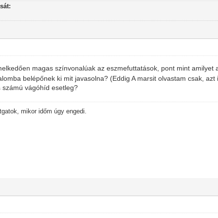
sát:
iemelkedően magas színvonalúak az eszmefuttatások, pont mint amilyet a
odalomba belépőnek ki mit javasolna? (Eddig A marsit olvastam csak, azt 
s számú vágóhíd esetleg?
ítgatok, mikor időm úgy engedi.