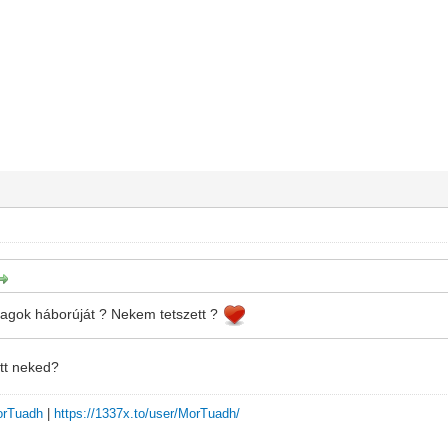
illagok háborúját ? Nekem tetszett ?
tt neked?
MorTuadh
|
https://1337x.to/user/MorTuadh/