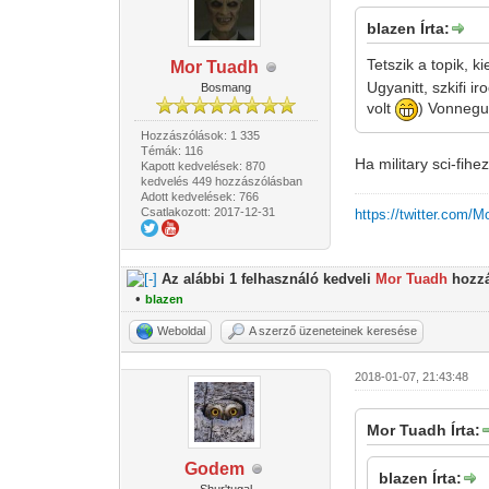
blazen Írta:
Tetszik a topik, 
Mor Tuadh
Ugyanitt, szkifi 
Bosmang
volt
) Vonnegu
Hozzászólások: 1 335
Témák: 116
Ha military sci-fih
Kapott kedvelések: 870
kedvelés 449 hozzászólásban
Adott kedvelések: 766
Csatlakozott: 2017-12-31
https://twitter.com/
Az alábbi 1 felhasználó kedveli
Mor Tuadh
hozzá
•
blazen
Weboldal
A szerző üzeneteinek keresése
2018-01-07, 21:43:48
Mor Tuadh Írta:
Godem
blazen Írta: