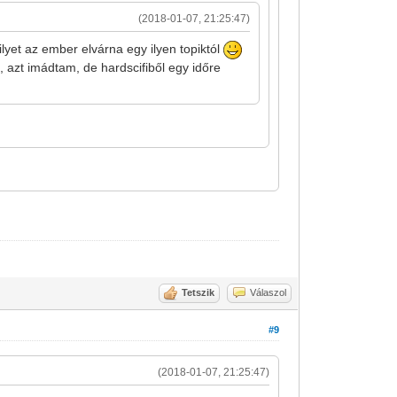
(2018-01-07, 21:25:47)
yet az ember elvárna egy ilyen topiktól
, azt imádtam, de hardscifiből egy időre
Tetszik
Válaszol
#9
(2018-01-07, 21:25:47)