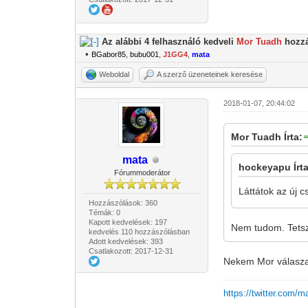
Az alábbi 4 felhasználó kedveli
Mor Tuadh
hozzá
•
BGabor85
,
bubu001
,
J1GG4
,
mata
Weboldal
A szerző üzeneteinek keresése
2018-01-07, 20:44:02
Mor Tuadh Írta:
mata
hockeyapu Írta
Fórummoderátor
Láttátok az új 
Hozzászólások: 360
Témák: 0
Kapott kedvelések: 197
Nem tudom. Tets
kedvelés 110 hozzászólásban
Adott kedvelések: 393
Csatlakozott: 2017-12-31
Nekem Mor válasza 
https://twitter.com/m