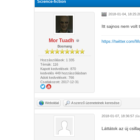
Science-fiction
2018-01-04, 18:25:2
Itt sajnos nem volt 
Mor Tuadh
https://twitter.com/
Bosmang
Hozzászólások: 1 335
Témák: 116
Kapott kedvelések: 870
kedvelés 449 hozzászólásban
Adott kedvelések: 766
Csatlakozott: 2017-12-31
Weboldal
A szerző üzeneteinek keresése
2018-01-07, 18:36:57
(
Üz
Láttátok az új csil