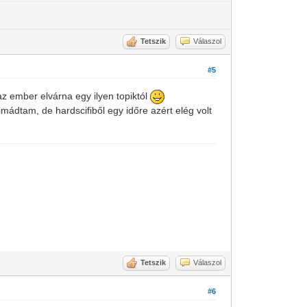
Tetszik
Válaszol
#5
z ember elvárna egy ilyen topiktól
imádtam, de hardscifiből egy időre azért elég volt
Tetszik
Válaszol
#6