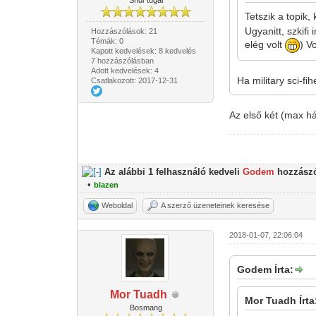
Shur'tugal
Tetszik a topik
Ugyanitt, szkifi
Hozzászólások: 21
Témák: 0
elég volt
) V
Kapott kedvelések: 8 kedvelés
7 hozzászólásban
Adott kedvelések: 4
Ha military sci-f
Csatlakozott: 2017-12-31
Az első két (max h
Az alábbi 1 felhasználó kedveli
Godem
hozzászó
•
blazen
Weboldal
A szerző üzeneteinek keresése
2018-01-07, 22:06:04
Godem Írta:
Mor Tuadh
Mor Tuadh Írta
Bosmang