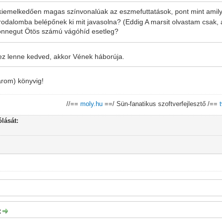
, kiemelkedően magas színvonalúak az eszmefuttatások, pont mint amily
 irodalomba belépőnek ki mit javasolna? (Eddig A marsit olvastam csak, 
onnegut Ötös számú vágóhíd esetleg?
ihez lenne kedved, akkor Vének háborúja.
árom) könyvig!
//==
moly.hu
==/ Sün-fanatikus szoftverfejlesztő /==
lását:
: