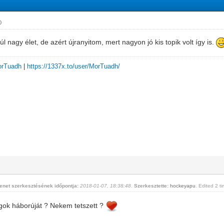
0
túl nagy élet, de azért újranyitom, mert nagyon jó kis topik volt így is.
MorTuadh
|
https://1337x.to/user/MorTuadh/
enet szerkesztésének időpontja:
2018-01-07, 18:38:48
.
Szerkesztette:
hockeyapu
. Edited 2 ti
lagok háborúját ? Nekem tetszett ?