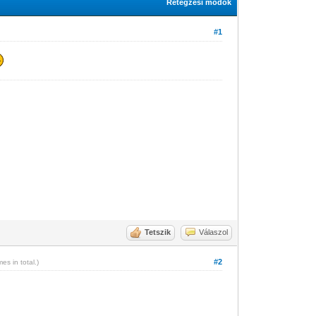
Rétegzési módok
#1
Tetszik
Válaszol
#2
mes in total.)