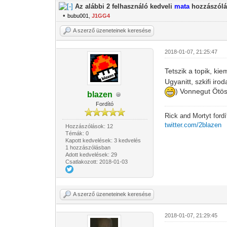
Az alábbi 2 felhasználó kedveli
mata
hozzászólá
•
bubu001
,
J1GG4
A szerző üzeneteinek keresése
2018-01-07, 21:25:47
Tetszik a topik, k
Ugyanitt, szkifi ir
) Vonnegut Ötö
blazen
Fordító
Rick and Mortyt ford
twitter.com/2blazen
Hozzászólások: 12
Témák: 0
Kapott kedvelések: 3 kedvelés
1 hozzászólásban
Adott kedvelések: 29
Csatlakozott: 2018-01-03
A szerző üzeneteinek keresése
2018-01-07, 21:29:45