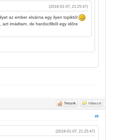
(2018-01-07, 21:25:47)
yet az ember elvárna egy ilyen topiktól
, azt imádtam, de hardscifiből egy időre
Tetszik
Válaszol
#9
(2018-01-07, 21:25:47)