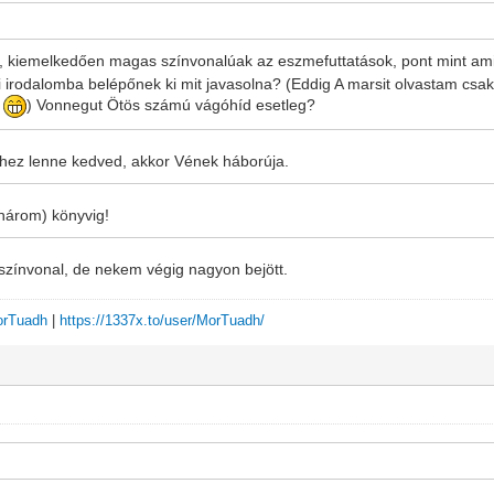
ik, kiemelkedően magas színvonalúak az eszmefuttatások, pont mint amil
fi irodalomba belépőnek ki mit javasolna? (Eddig A marsit olvastam csak
t
) Vonnegut Ötös számú vágóhíd esetleg?
-fihez lenne kedved, akkor Vének háborúja.
 három) könyvig!
 színvonal, de nekem végig nagyon bejött.
MorTuadh
|
https://1337x.to/user/MorTuadh/