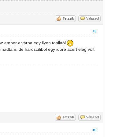
Tetszik
Válaszol
#5
z ember elvárna egy ilyen topiktól
imádtam, de hardscifiből egy időre azért elég volt
Tetszik
Válaszol
#6