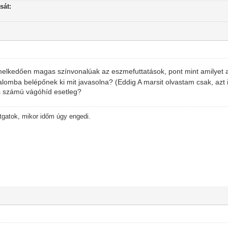
sát:
iemelkedően magas színvonalúak az eszmefuttatások, pont mint amilyet a
odalomba belépőnek ki mit javasolna? (Eddig A marsit olvastam csak, azt 
s számú vágóhíd esetleg?
ítgatok, mikor időm úgy engedi.