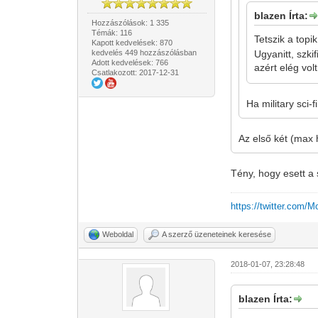
blazen Írta:
Hozzászólások: 1 335
Témák: 116
Tetszik a top
Kapott kedvelések: 870
kedvelés 449 hozzászólásban
Ugyanitt, szki
Adott kedvelések: 766
azért elég vol
Csatlakozott: 2017-12-31
Ha military sci
Az első két (max
Tény, hogy esett a
https://twitter.com/
Weboldal
A szerző üzeneteinek keresése
2018-01-07, 23:28:48
blazen Írta: