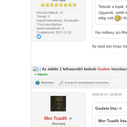
Shur'tugal
Tetszik a topik
Ugyanitt, szkifi
Hozzászólások: 21
Témák: 0
elég volt
) V
Kapott kedvelések: 8 kedvelés
7 hozzászólásban
Adott kedvelések: 4
Ha military sci-f
Csatlakozott: 2017-12-31
Az első két (max h
Az alábbi 1 felhasználó kedveli
Godem
hozzászó
•
blazen
Weboldal
A szerző üzeneteinek keresése
2018-01-07, 22:06:04
Godem Írta:
Mor Tuadh
Mor Tuadh Írta
Bosmang