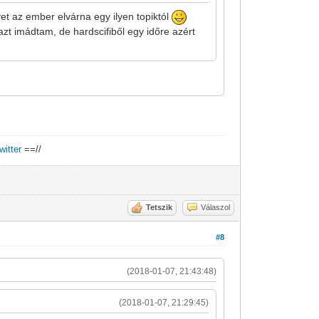
et az ember elvárna egy ilyen topiktól
azt imádtam, de hardscifiből egy időre azért
twitter
==//
Tetszik
Válaszol
#8
(2018-01-07, 21:43:48)
(2018-01-07, 21:29:45)