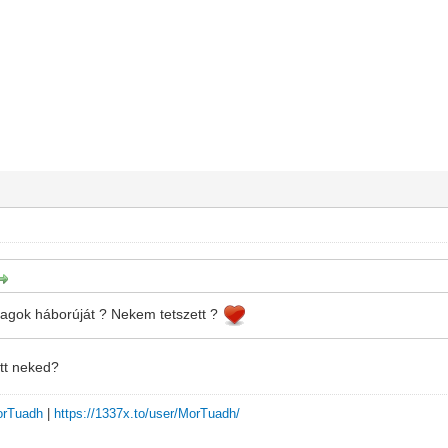
illagok háborúját ? Nekem tetszett ?
tt neked?
MorTuadh
|
https://1337x.to/user/MorTuadh/