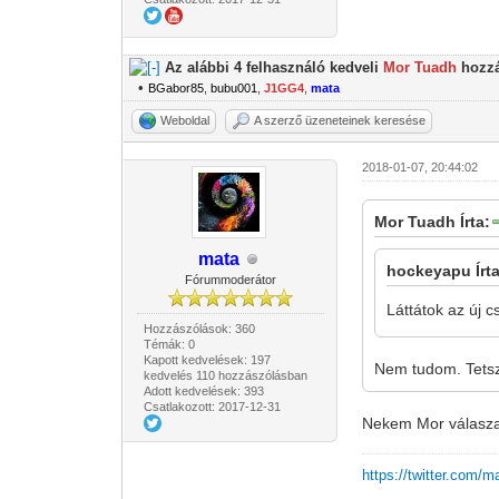
Az alábbi 4 felhasználó kedveli
Mor Tuadh
hozzá
•
BGabor85
,
bubu001
,
J1GG4
,
mata
Weboldal
A szerző üzeneteinek keresése
2018-01-07, 20:44:02
Mor Tuadh Írta:
mata
hockeyapu Írta
Fórummoderátor
Láttátok az új 
Hozzászólások: 360
Témák: 0
Kapott kedvelések: 197
Nem tudom. Tets
kedvelés 110 hozzászólásban
Adott kedvelések: 393
Csatlakozott: 2017-12-31
Nekem Mor válasza 
https://twitter.com/m