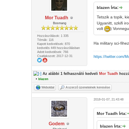
blazen Írta:
Tetszik a topik, 
Mor Tuadh
Ugyanitt, szkifi 
Bosmang
volt
) Vonnegu
Hozzászólások: 1 335
Témák: 116
Ha military sci-fih
Kapott kedvelések: 870
kedvelés 449 hozzászólásban
Adott kedvelések: 766
Csatlakozott: 2017-12-31
https://twitter.com/
Az alábbi 1 felhasználó kedveli
Mor Tuadh
hozzá
•
blazen
Weboldal
A szerző üzeneteinek keresése
2018-01-07, 21:43:48
Mor Tuadh Írta:
Godem
blazen Írta: