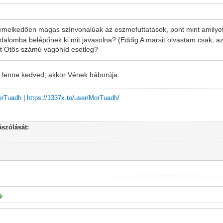
kiemelkedően magas színvonalúak az eszmefuttatások, pont mint amilyet
irodalomba belépőnek ki mit javasolna? (Eddig A marsit olvastam csak, az
t Ötös számú vágóhíd esetleg?
ez lenne kedved, akkor Vének háborúja.
MorTuadh
|
https://1337x.to/user/MorTuadh/
szólását: