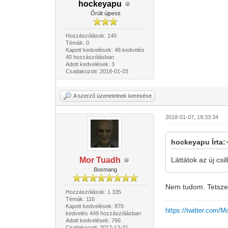
hockeyapu
Őrült újpesti
Hozzászólások: 140
Témák: 0
Kapott kedvelések: 48 kedvelés
40 hozzászólásban
Adott kedvelések: 3
Csatlakozott: 2018-01-03
A szerző üzeneteinek keresése
2018-01-07, 19:33:34
hockeyapu Írta:
Mor Tuadh
Láttátok az új cs
Bosmang
Nem tudom. Tetsze
Hozzászólások: 1 335
Témák: 116
Kapott kedvelések: 870
https://twitter.com/
kedvelés 449 hozzászólásban
Adott kedvelések: 766
Csatlakozott: 2017-12-31