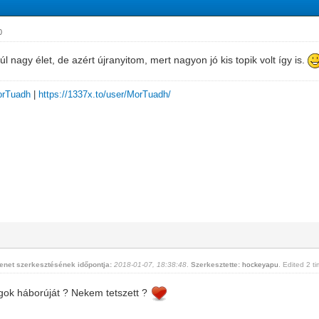
0
túl nagy élet, de azért újranyitom, mert nagyon jó kis topik volt így is.
MorTuadh
|
https://1337x.to/user/MorTuadh/
enet szerkesztésének időpontja:
2018-01-07, 18:38:48
.
Szerkesztette:
hockeyapu
. Edited 2 ti
lagok háborúját ? Nekem tetszett ?