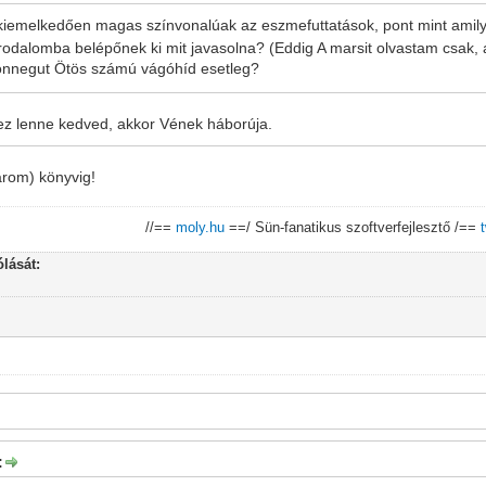
, kiemelkedően magas színvonalúak az eszmefuttatások, pont mint amily
 irodalomba belépőnek ki mit javasolna? (Eddig A marsit olvastam csak, 
onnegut Ötös számú vágóhíd esetleg?
ihez lenne kedved, akkor Vének háborúja.
árom) könyvig!
//==
moly.hu
==/ Sün-fanatikus szoftverfejlesztő /==
lását:
: