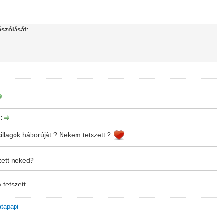
szólását:
:
csillagok háborúját ? Nekem tetszett ?
zett neked?
tetszett.
atapapi