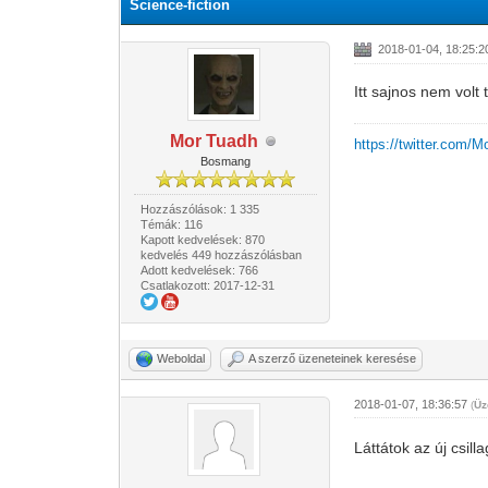
Science-fiction
2018-01-04, 18:25:2
Itt sajnos nem volt 
Mor Tuadh
https://twitter.com/
Bosmang
Hozzászólások: 1 335
Témák: 116
Kapott kedvelések: 870
kedvelés 449 hozzászólásban
Adott kedvelések: 766
Csatlakozott: 2017-12-31
Weboldal
A szerző üzeneteinek keresése
2018-01-07, 18:36:57
(
Üz
Láttátok az új csil