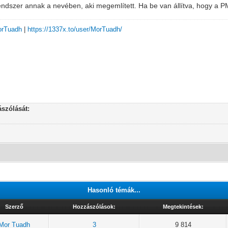
endszer annak a nevében, aki megemlített. Ha be van állítva, hogy a PM-
MorTuadh
|
https://1337x.to/user/MorTuadh/
szólását:
Hasonló témák...
Szerző
Hozzászólások:
Megtekintések:
Mor Tuadh
3
9 814