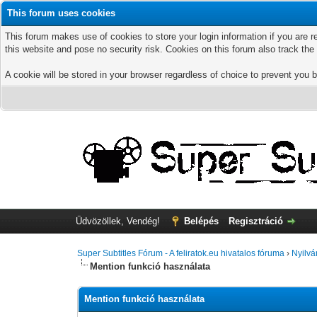
This forum uses cookies
This forum makes use of cookies to store your login information if you are r
this website and pose no security risk. Cookies on this forum also track th
A cookie will be stored in your browser regardless of choice to prevent you b
Üdvözöllek, Vendég!
Belépés
Regisztráció
Super Subtitles Fórum - A feliratok.eu hivatalos fóruma
›
Nyilvá
Mention funkció használata
Mention funkció használata