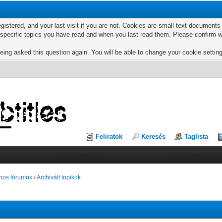
egistered, and your last visit if you are not. Cookies are small text documen
e specific topics you have read and when you last read them. Please confirm w
eing asked this question again. You will be able to change your cookie settings
Feliratok
Keresés
Taglista
nos fórumok
›
Archivált topikok