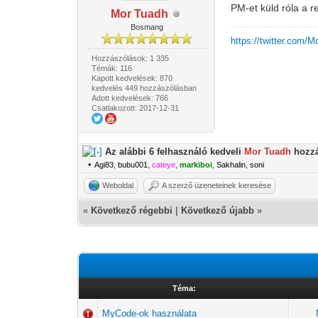
PM-et küld róla a r
Mor Tuadh
Bosmang
https://twitter.com/
Hozzászólások: 1 335
Témák: 116
Kapott kedvelések: 870
kedvelés 449 hozzászólásban
Adott kedvelések: 766
Csatlakozott: 2017-12-31
Az alábbi 6 felhasználó kedveli
Mor Tuadh
hozzá
•
Agi83
,
bubu001
,
cateye
,
markiboi
,
Sakhalin
,
soni
Weboldal
A szerző üzeneteinek keresése
«
Következő régebbi
|
Következő újabb
»
Téma:
MyCode-ok használata