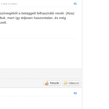
#1
 1 time in total.)
 szövegéből a betaggelt felhasználó nevét. (Azaz
tuk, mert így teljesen haszontalan, és még
zett.
Tetszik
Válaszol
#2