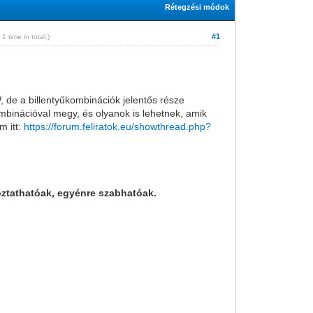
Rétegzési módok
#1
 1 time in total.)
, de a billentyűkombinációk jelentős része
mbinációval megy, és olyanok is lehetnek, amik
m itt:
https://forum.feliratok.eu/showthread.php?
oztathatóak, egyénre szabhatóak.