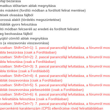
ofájl bezárása
tomatikus időtartam ablak megnyitása
tés másként (fordító módban a fordított felirat mentése)
ítések olvasása fájlból
sorossá alakít (tördelés megszüntetése)
rattáblák gyors felosztása
ító módban felcseréli az eredeti és fordított feliratot
veg beolvasása fájlból
nyújtó/-zömítő ablak megnyitása
gis (a visszavonás visszavonása)
tozatban: Shift+Ctrl+1): 1. pascal parancsfájl lefuttatása, a fórumról mo
ttábla beszúrása (csak a Fordításban)
tozatban: Shift+Ctrl+2): 2. pascal parancsfájl lefuttatása, a fórumról mo
ttábla felosztása (csak a Fordításban)
tozatban: Shift+Ctrl+3): 3. pascal parancsfájl lefuttatása, a fórumról mo
tábla törlése (csak a Fordításból)
tozatban: Shift+Ctrl+4): 4. pascal parancsfájl lefuttatása, a fórumról mo
ttáblák összevonása (csak a Fordításban)
tozatban: Shift+Ctrl+5): 5. pascal parancsfájl lefuttatása, a fórumról mo
attáblák összevonása párbeszéddé (csak a Fordításban)
tozatban: Shift+Ctrl+6): 6. pascal parancsfájl lefuttatása, a fórumról mo
 felirattábla felosztása (csak a Fordításban)
tozatban: Shift+Ctrl+7): 7. pascal parancsfájl lefuttatása, a fórumról mo
percenkénti karakterszám (CPS) ellenőrzése rövid felirattáblákban