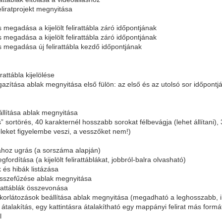
eliratprojekt megnyitása
s megadása a kijelölt felirattábla záró időpontjának
s megadása a kijelölt felirattábla záró időpontjának
ás megadása új felirattábla kezdő időpontjának
rattábla kijelölése
 igazítása ablak megnyitása első fülön: az első és az utolsó sor időpontj
eállítása ablak megnyitása
ns” sortörés, 40 karakternél hosszabb sorokat félbevágja (lehet állítani),
leket figyelembe veszi, a vesszőket nem!)
blához ugrás (a sorszáma alapján)
fordítása (a kijelölt felirattáblákat, jobbról-balra olvasható)
k és hibák listázása
 összefűzése ablak megnyitása
elirattáblák összevonása
-korlátozások beállítása ablak megnyitása (megadható a leghosszabb, ill
 átalakítás, egy kattintásra átalakítható egy mappányi felirat más formá
l