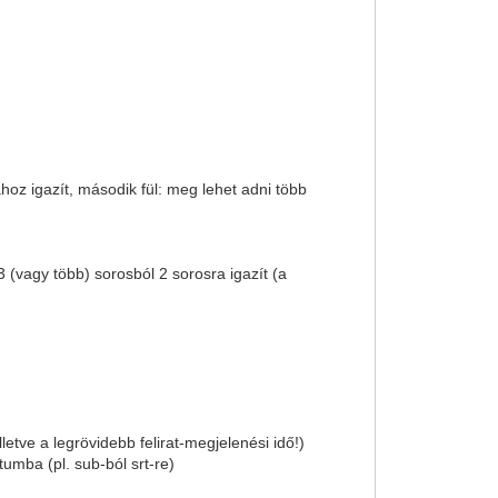
ához igazít, második fül: meg lehet adni több
 3 (vagy több) sorosból 2 sorosra igazít (a
etve a legrövidebb felirat-megjelenési idő!)
tumba (pl. sub-ból srt-re)