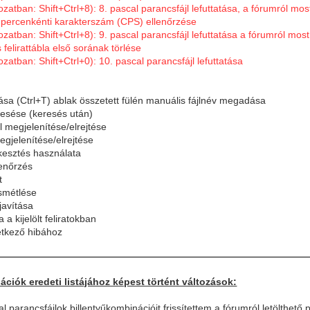
tozatban: Shift+Ctrl+8): 8. pascal parancsfájl lefuttatása, a fórumról mo
percenkénti karakterszám (CPS) ellenőrzése
ltozatban: Shift+Ctrl+8): 9. pascal parancsfájl lefuttatása a fórumról mos
 felirattábla első sorának törlése
tozatban: Shift+Ctrl+0): 10. pascal parancsfájl lefuttatása
ztása (Ctrl+T) ablak összetett fülén manuális fájlnév megadása
resése (keresés után)
el megjelenítése/elrejtése
egjelenítése/elrejtése
rkesztés használata
lenőrzés
t
ismétlése
javítása
 a kijelölt feliratokban
etkező hibához
ációk eredeti listájához képest történt változások:
l parancsfájlok billentyűkombinációit frissítettem a fórumról letölthet