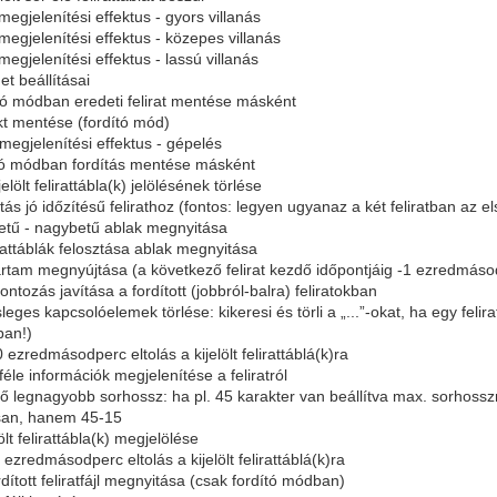
atmegjelenítési effektus - gyors villanás
atmegjelenítési effektus - közepes villanás
tmegjelenítési effektus - lassú villanás
et beállításai
ító módban eredeti felirat mentése másként
ekt mentése (fordító mód)
atmegjelenítési effektus - gépelés
dító módban fordítás mentése másként
elölt felirattábla(k) jelölésének törlése
ítás jó időzítésű felirathoz (fontos: legyen ugyanaz a két feliratban az el
betű - nagybetű ablak megnyitása
irattáblák felosztása ablak megnyitása
tartam megnyújtása (a következő felirat kezdő időpontjáig -1 ezredmáso
ontozás javítása a fordított (jobbról-balra) feliratokban
sleges kapcsolóelemek törlése: kikeresi és törli a „...”-okat, ha egy felir
ban!)
 ezredmásodperc eltolás a kijelölt felirattáblá(k)ra
nféle információk megjelenítése a feliratról
hető legnagyobb sorhossz: ha pl. 45 karakter van beállítva max. sorhos
osan, hanem 45-15
ölt felirattábla(k) megjelölése
 ezredmásodperc eltolás a kijelölt felirattáblá(k)ra
rdított feliratfájl megnyitása (csak fordító módban)