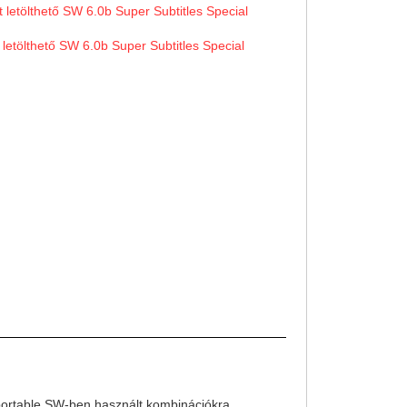
st letölthető SW 6.0b Super Subtitles Special
t letölthető SW 6.0b Super Subtitles Special
ő portable SW-ben használt kombinációkra.