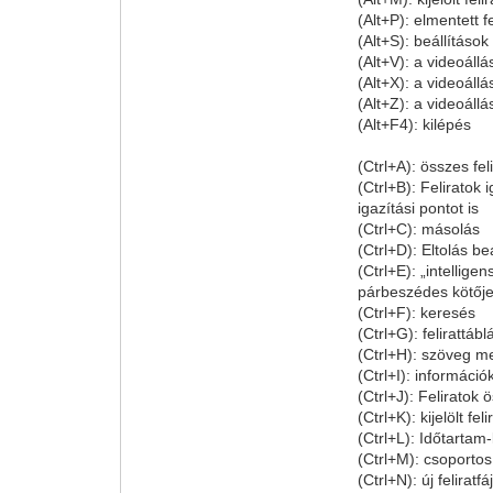
(Alt+P): elmentett f
(Alt+S): beállítások
(Alt+V): a videoállá
(Alt+X): a videoállá
(Alt+Z): a videoáll
(Alt+F4): kilépés
(Ctrl+A): összes feli
(Ctrl+B): Feliratok
igazítási pontot is
(Ctrl+C): másolás
(Ctrl+D): Eltolás b
(Ctrl+E): „intellige
párbeszédes kötője
(Ctrl+F): keresés
(Ctrl+G): felirattá
(Ctrl+H): szöveg meg
(Ctrl+I): információ
(Ctrl+J): Feliratok
(Ctrl+K): kijelölt f
(Ctrl+L): Időtartam
(Ctrl+M): csoportos
(Ctrl+N): új feliratfáj