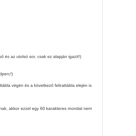
ső és az utolsó sor, csak ez alapján igazít!)
dperc!)
attábla végén és a következő felirattábla elején is
sznak, akkor ezzel egy 60 karakteres mondat nem