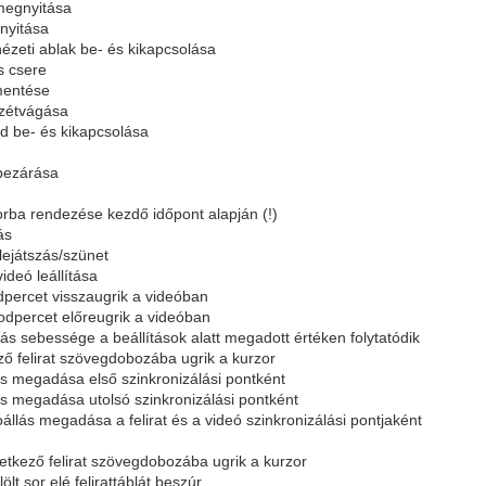
l megnyitása
gnyitása
nézeti ablak be- és kikapcsolása
s csere
 mentése
 szétvágása
ód be- és kikapcsolása
s
l bezárása
 sorba rendezése kezdő időpont alapján (!)
ás
lejátszás/szünet
ideó leállítása
dpercet visszaugrik a videóban
sodpercet előreugrik a videóban
szás sebessége a beállítások alatt megadott értéken folytatódik
őző felirat szövegdobozába ugrik a kurzor
lás megadása első szinkronizálási pontként
lás megadása utolsó szinkronizálási pontként
eoállás megadása a felirat és a videó szinkronizálási pontjaként
vetkező felirat szövegdobozába ugrik a kurzor
elölt sor elé felirattáblát beszúr