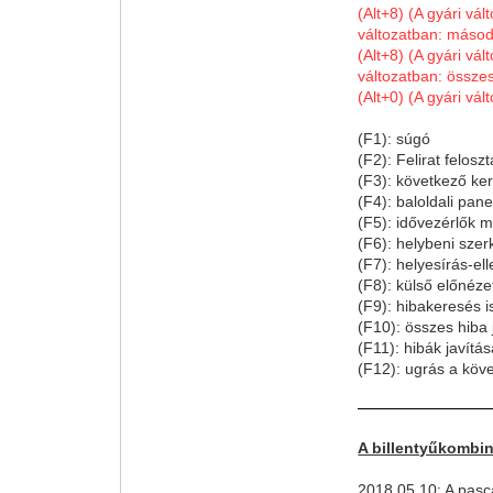
(Alt+8) (A gyári vál
változatban: másod
(Alt+8) (A gyári vá
változatban: összes
(Alt+0) (A gyári vál
(F1): súgó
(F2): Felirat felos
(F3): következő ke
(F4): baloldali pan
(F5): idővezérlők m
(F6): helybeni sze
(F7): helyesírás-el
(F8): külső előnéze
(F9): hibakeresés 
(F10): összes hiba 
(F11): hibák javítása
(F12): ugrás a köv
A billentyűkombin
2018.05.10: A pasca