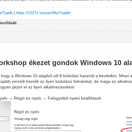
MorTuadh
|
https://1337x.to/user/MorTuadh/
szólását:
Workshop ékezet gondok Windows 10 ala
 hogy a Windows 10 alapból utf-8 kódolást használ a bevitelkor. Mivel
újabb verziók kezelik az ilyen kódolású feliratokat, de maga az alkal
gyan járjon el az ilyen alkalmazásokkal.
elv → Régió és nyelv → Felügyeleti nyelvi beállítások