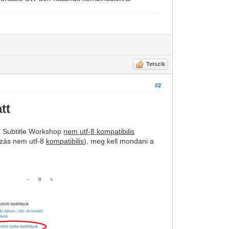
Tetszik
#2
tt
 a Subtitle Workshop
nem utf-8 kompatibilis
mazás nem utf-8
kompatibilis
), meg kell mondani a