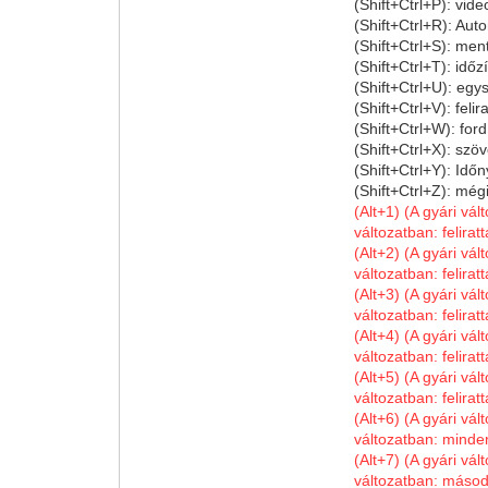
(Shift+Ctrl+P): vide
(Shift+Ctrl+R): Au
(Shift+Ctrl+S): men
(Shift+Ctrl+T): időz
(Shift+Ctrl+U): egy
(Shift+Ctrl+V): feli
(Shift+Ctrl+W): ford
(Shift+Ctrl+X): szö
(Shift+Ctrl+Y): Idő
(Shift+Ctrl+Z): mé
(Alt+1) (A gyári vál
változatban: felira
(Alt+2) (A gyári vál
változatban: felira
(Alt+3) (A gyári vál
változatban: felirat
(Alt+4) (A gyári vál
változatban: felira
(Alt+5) (A gyári vál
változatban: felir
(Alt+6) (A gyári vál
változatban: minden
(Alt+7) (A gyári vál
változatban: másod