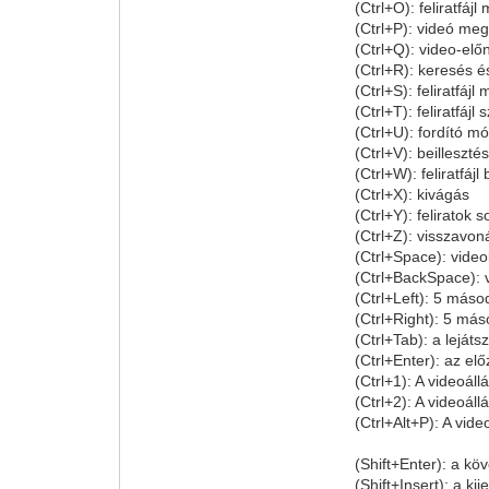
(Ctrl+O): feliratfáj
(Ctrl+P): videó me
(Ctrl+Q): video-elő
(Ctrl+R): keresés é
(Ctrl+S): feliratfájl
(Ctrl+T): feliratfájl
(Ctrl+U): fordító m
(Ctrl+V): beilleszté
(Ctrl+W): feliratfáj
(Ctrl+X): kivágás
(Ctrl+Y): feliratok
(Ctrl+Z): visszavon
(Ctrl+Space): video
(Ctrl+BackSpace): v
(Ctrl+Left): 5 máso
(Ctrl+Right): 5 má
(Ctrl+Tab): a leját
(Ctrl+Enter): az el
(Ctrl+1): A videoál
(Ctrl+2): A videoál
(Ctrl+Alt+P): A vid
(Shift+Enter): a kö
(Shift+Insert): a kij