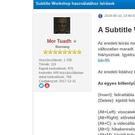
Subtitle Workshop használatához leírások
2018-05-10, 13:40:
A Subtitle
Mor Tuadh
Az eredeti leírás m
Bosmang
változatlan maradt
hiányoznak. Igyeksz
tid=95
Hozzászólások: 1 335
Témák: 116
Kapott kedvelések: 870
Az eredeti listához
kedvelés 449 hozzászólásban
Adott kedvelések: 766
Csatlakozott: 2017-12-31
Az egyes billenty
(Insert): felirattábl
(Delete): kijelölt fel
(Alt+Left): visszat
(Alt+Right): előret
(Alt+C): a videoáll
(Alt+I): hibakeresés
(Alt+M): kijelölt fel