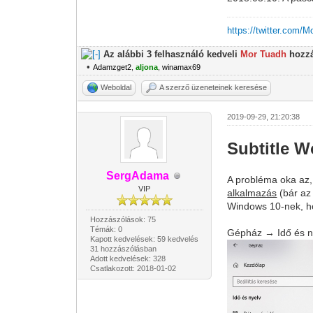
https://twitter.com/
Az alábbi 3 felhasználó kedveli
Mor Tuadh
hozzá
•
Adamzget2
,
aljona
,
winamax69
Weboldal
A szerző üzeneteinek keresése
2019-09-29, 21:20:38
Subtitle 
SergAdama
A probléma oka az,
VIP
alkalmazás
(bár az 
Windows 10-nek, ho
Hozzászólások: 75
Témák: 0
Gépház → Idő és ny
Kapott kedvelések: 59 kedvelés
31 hozzászólásban
Adott kedvelések: 328
Csatlakozott: 2018-01-02