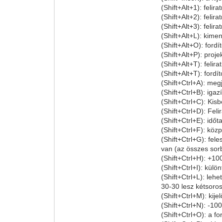
(Shift+Alt+1): felir
(Shift+Alt+2): felir
(Shift+Alt+3): felira
(Shift+Alt+L): kimen
(Shift+Alt+O): ford
(Shift+Alt+P): proj
(Shift+Alt+T): felir
(Shift+Alt+T): for
(Shift+Ctrl+A): megj
(Shift+Ctrl+B): igaz
(Shift+Ctrl+C): Kis
(Shift+Ctrl+D): Fel
(Shift+Ctrl+E): idő
(Shift+Ctrl+F): közp
(Shift+Ctrl+G): fele
van (az összes sor
(Shift+Ctrl+H): +100
(Shift+Ctrl+I): külö
(Shift+Ctrl+L): le
30-30 lesz kétsor
(Shift+Ctrl+M): kijel
(Shift+Ctrl+N): -100
(Shift+Ctrl+O): a fo