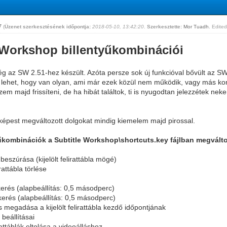
47
(
Üzenet szerkesztésének időpontja:
2018-05-10, 13:42:20
.
Szerkesztette:
Mor Tuadh
. Edited
 Workshop billentyűkombinációi
ég az SW 2.51-hez készült. Azóta persze sok új funkcióval bővült az SW
. lehet, hogy van olyan, ami már ezek közül nem működik, vagy más ko
em majd frissíteni, de ha hibát találtok, ti is nyugodtan jelezzétek neke
 képest megváltozott dolgokat mindig kiemelem majd pirossal.
űkombinációk a Subtitle Workshop\shortcuts.key fájlban megvált
a beszúrása (kijelölt felirattábla mögé)
irattábla törlése
ekerés (alapbeállítás: 0,5 másodperc)
ekerés (alapbeállítás: 0,5 másodperc)
ás megadása a kijelölt felirattábla kezdő időpontjának
 beállításai
irattáblák eltolása a videoálláshoz