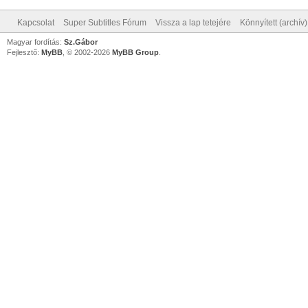
Kapcsolat
Super Subtitles Fórum
Vissza a lap tetejére
Könnyített (archív
Magyar fordítás:
Sz.Gábor
Fejlesztő:
MyBB
, © 2002-2026
MyBB Group
.