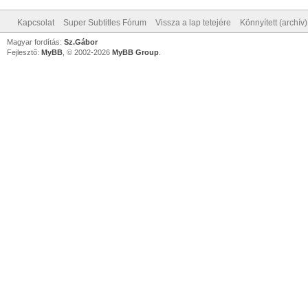
Kapcsolat
Super Subtitles Fórum
Vissza a lap tetejére
Könnyített (archív
Magyar fordítás:
Sz.Gábor
Fejlesztő:
MyBB
, © 2002-2026
MyBB Group
.