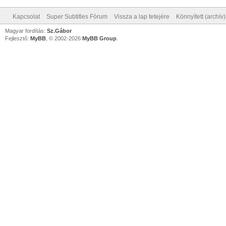
Kapcsolat
Super Subtitles Fórum
Vissza a lap tetejére
Könnyített (archív
Magyar fordítás:
Sz.Gábor
Fejlesztő:
MyBB
, © 2002-2026
MyBB Group
.