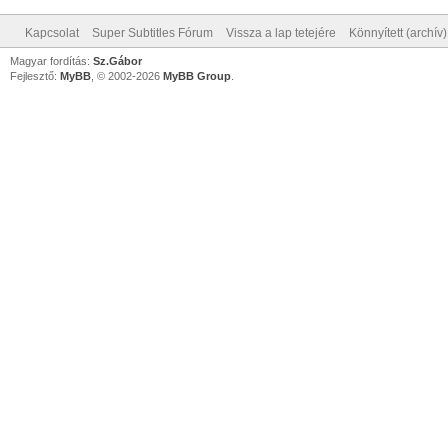
Kapcsolat
Super Subtitles Fórum
Vissza a lap tetejére
Könnyített (archív
Magyar fordítás:
Sz.Gábor
Fejlesztő:
MyBB
, © 2002-2026
MyBB Group
.