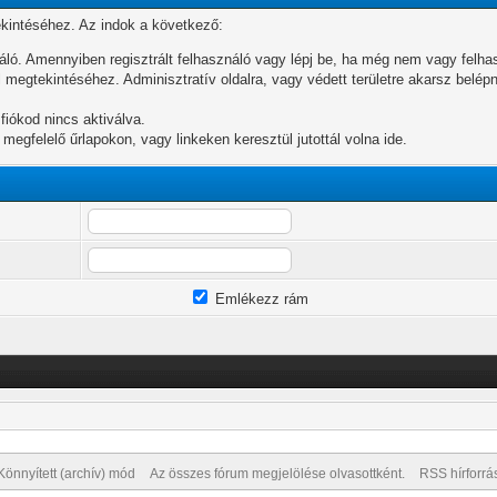
ekintéséhez. Az indok a következő:
áló. Amennyiben regisztrált felhasználó vagy lépj be, ha még nem vagy felhas
 megtekintéséhez. Adminisztratív oldalra, vagy védett területre akarsz belép
 fiókod nincs aktiválva.
a megfelelő űrlapokon, vagy linkeken keresztül jutottál volna ide.
Emlékezz rám
Könnyített (archív) mód
Az összes fórum megjelölése olvasottként.
RSS hírforrá