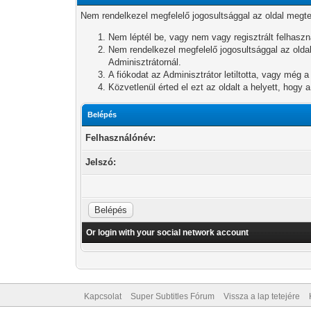
Nem rendelkezel megfelelő jogosultsággal az oldal megt
Nem léptél be, vagy nem vagy regisztrált felhaszn
Nem rendelkezel megfelelő jogosultsággal az oldal
Adminisztrátornál.
A fiókodat az Adminisztrátor letiltotta, vagy még a
Közvetlenül érted el ezt az oldalt a helyett, hogy 
Belépés
Felhasználónév:
Jelszó:
Or login with your social network account
Kapcsolat
Super Subtitles Fórum
Vissza a lap tetejére