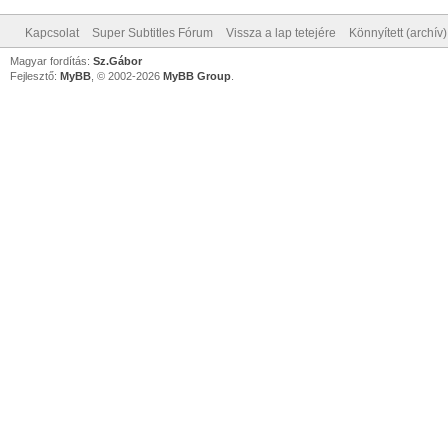
Kapcsolat
Super Subtitles Fórum
Vissza a lap tetejére
Könnyített (archív
Magyar fordítás:
Sz.Gábor
Fejlesztő:
MyBB
, © 2002-2026
MyBB Group
.