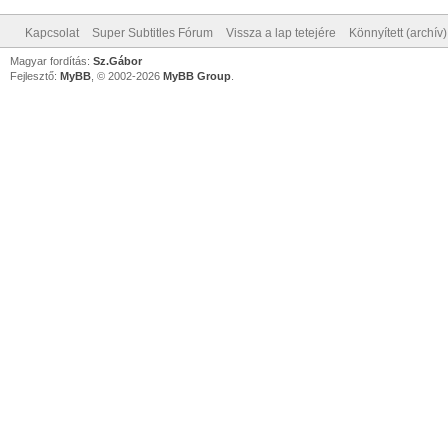
Kapcsolat
Super Subtitles Fórum
Vissza a lap tetejére
Könnyített (archív
Magyar fordítás:
Sz.Gábor
Fejlesztő:
MyBB
, © 2002-2026
MyBB Group
.